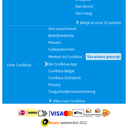
Den Bosch
Den Haag
Bekijk al onze 22 winkels
Ons assortiment
Bedrijfswebsite
Nieuws
Cadeaubonnen
Werken bij Coolblue
Vacatures genoeg!
De Coolblue-App
Over Coolblue
Coolblue België
Coolblue Duitsland
Privacy
Toegankelijkheidsverklaring
Alles over Coolblue
Betalen met MasterCard en Visa via ClickToPay
Betalen met ApplePay
Betalen met iDEAL | Wero
Verzending en 
Thuiswinkel waarborg
Thuiswinkel waarborg
Beste
webwinkel 2022