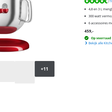
Beoordeling is 9,4
Beoordeling is 9,0
1
4,8 en 3 L men
300 watt verm
6 accessoires m
459
,-
Op voorraad
Bekijk alle Kit