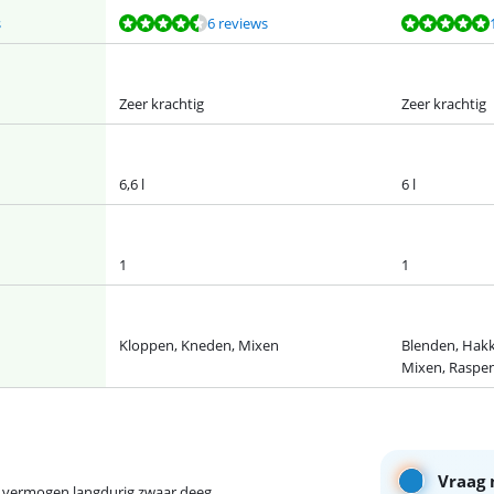
s
6 reviews
Zeer krachtig
Zeer krachtig
6,6 l
6 l
1
1
Kloppen, Kneden, Mixen
Blenden, Hakk
Mixen, Raspen
Vraag 
g vermogen langdurig zwaar deeg.