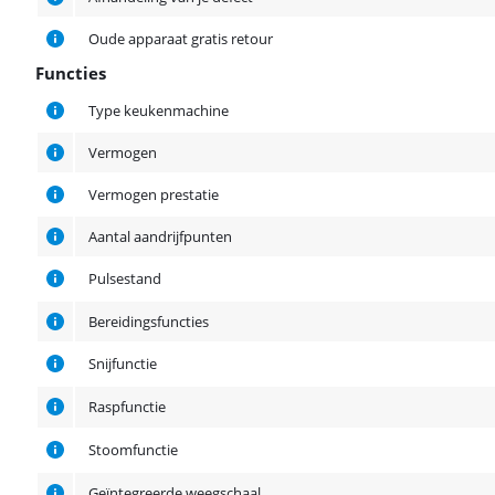
Oude apparaat gratis retour
Functies
Functies
Type keukenmachine
Vermogen
Vermogen prestatie
Aantal aandrijfpunten
Pulsestand
Bereidingsfuncties
Snijfunctie
Raspfunctie
Stoomfunctie
Geïntegreerde weegschaal