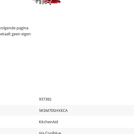
 volgende pagina
betaalt geen eigen
937382
5KSM70SHXECA
KitchenAid
Via Coolblue