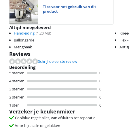
Tips voor het gebruik van dit
product
Altijd meegeleverd
Handleiding
Knee
(
1.20
MB)
Ballongarde
Flexi
Menghaak
Antis
Reviews
Schrijf de eerste review
Beoordeling
5 sterren
0
4 sterren
0
3 sterren
0
2 sterren
0
1 ster
0
Verzeker je keukenmixer
Coolblue regelt alles, van afsluiten tot reparatie
Voor bijna alle ongelukken