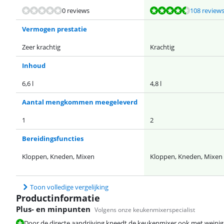
Beoordeling is 9,4 van de 10, gebaseerd op 108 reviews.
Beoordeling is 9,0 van de 10, gebaseerd op 6 reviews.
Beoordeling is 10 van de 10, gebaseerd op 1 review.
Beoordeling is 8,0 van de 10, gebaseerd op 2 reviews.
0 reviews
108 review
Vermogen prestatie
Zeer krachtig
Krachtig
Inhoud
6,6 l
4,8 l
Aantal mengkommen meegeleverd
1
2
Bereidingsfuncties
Kloppen, Kneden, Mixen
Kloppen, Kneden, Mixen
Toon volledige vergelijking
Productinformatie
Plus- en minpunten
Volgens onze keukenmixerspecialist
Door de directe aandrijving kneedt de keukenmixer ook met weini