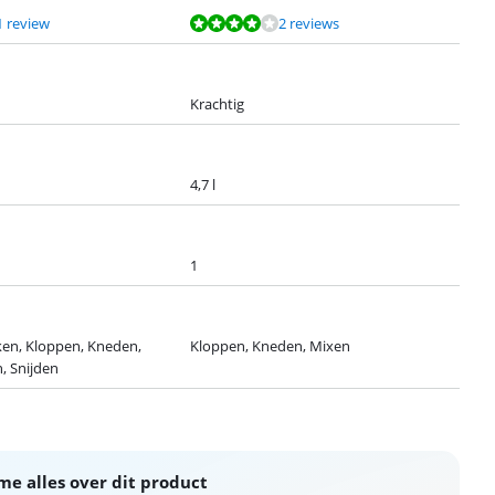
1 review
2 reviews
Krachtig
4,7 l
1
en, Kloppen, Kneden,
Kloppen, Kneden, Mixen
, Snijden
me alles over dit product