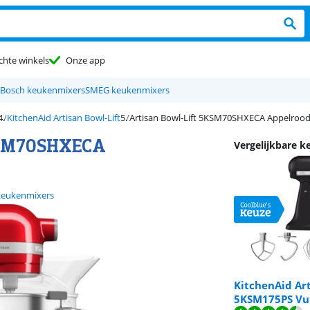
chte winkels
Onze app
Bosch keukenmixers
SMEG keukenmixers
KitchenAid Artisan Bowl-Lift
Artisan Bowl-Lift 5KSM70SHXECA Appelroo
5KSM70SHXECA
Vergelijkbare 
keukenmixers
KitchenAid Ar
5KSM175PS Vu