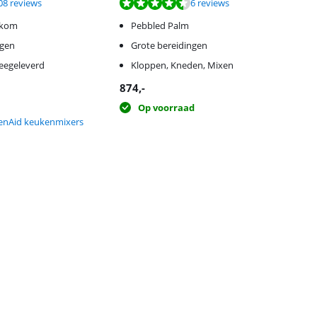
 van de 10, gebaseerd op 108 reviews.
 van de 10, gebaseerd op 6 reviews.
08 reviews
6 reviews
gkom
Pebbled Palm
ogen
Grote bereidingen
eegeleverd
Kloppen, Kneden, Mixen
874
,-
Op voorraad
chenAid keukenmixers