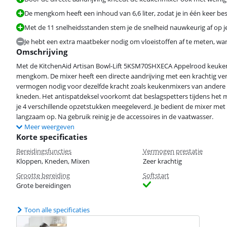
De mengkom heeft een inhoud van 6,6 liter, zodat je in één keer bes
Met de 11 snelheidsstanden stem je de snelheid nauwkeurig af op je
Je hebt een extra maatbeker nodig om vloeistoffen af te meten, 
Omschrijving
Met de KitchenAid Artisan Bowl-Lift 5KSM70SHXECA Appelrood keukenm
mengkom. De mixer heeft een directe aandrijving met een krachtig ve
vermogen nodig voor dezelfde kracht zoals keukenmixers van andere me
kneden. Het antispatdeksel voorkomt dat beslagspetters tijdens het m
je 4 verschillende opzetstukken meegeleverd. Je bedient de mixer met
langzaam op. Na gebruik reinig je de accessoires in de vaatwasser.
Meer weergeven
Korte specificaties
Bereidingsfuncties
Vermogen prestatie
Kloppen, Kneden, Mixen
Zeer krachtig
Grootte bereiding
Softstart
Grote bereidingen
Toon alle specificaties