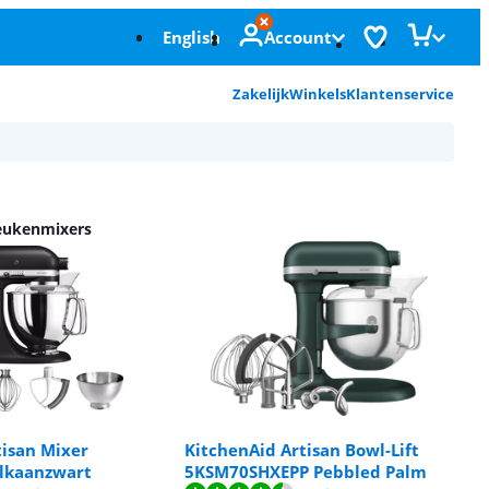
English
Account
Zakelijk
Winkels
Klantenservice
d
keukenmixers
tisan Mixer
KitchenAid Artisan Bowl-Lift
lkaanzwart
5KSM70SHXEPP Pebbled Palm