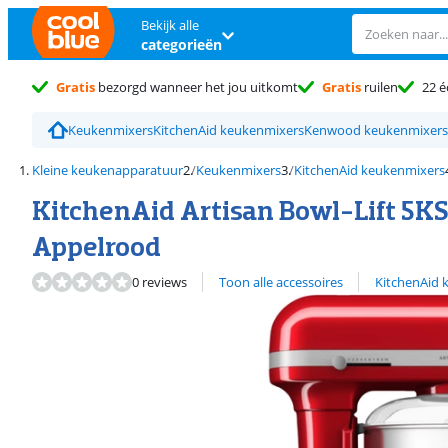
Bekijk alle
categorieën
Gratis
bezorgd wanneer het jou uitkomt
Gratis
ruilen
22 é
Keukenmixers
KitchenAid keukenmixers
Kenwood keukenmixers
Kleine keukenapparatuur
Keukenmixers
KitchenAid keukenmixers
KitchenAid Artisan Bowl-Lift 
Appelrood
Bekijk alle
0 reviews
Toon alle accessoires
KitchenAid 