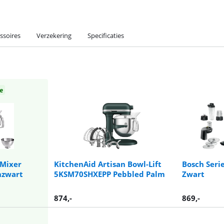
ssoires
Verzekering
Specificaties
e
 Mixer
KitchenAid Artisan Bowl-Lift
Bosch Ser
nzwart
5KSM70SHXEPP Pebbled Palm
Zwart
874
,-
869
,-