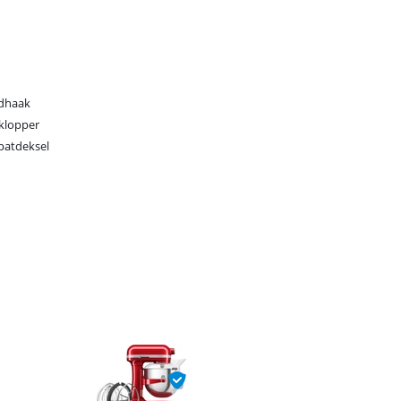
dhaak
-klopper
patdeksel