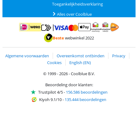
Toegankelijkheidsverklaring
Alles over Coolblue
Betalen met MasterCard en Visa via ClickToPay
Betalen met ApplePay
Betalen met iDEAL | Wero
Verzending en 
Thuiswinkel waarborg
Thuiswinkel waarborg
Beste
webwinkel 2022
Algemene voorwaarden
Overeenkomst ontbinden
Privacy
Cookies
English (EN)
© 1999 - 2026 - Coolblue B.V.
Beoordeling door klanten:
Trustpilot 4/5
-
156.586 beoordelingen
Kiyoh 9.1/10
-
135.444 beoordelingen