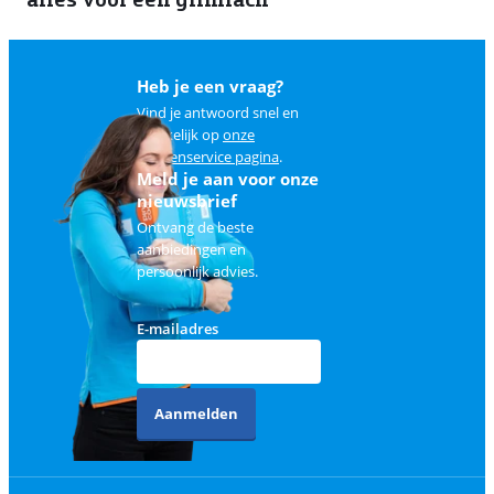
Heb je een vraag?
Vind je antwoord snel en
makkelijk op
onze
klantenservice pagina
.
Meld je aan voor onze
nieuwsbrief
Ontvang de beste
aanbiedingen en
persoonlijk advies.
E-mailadres
Aanmelden