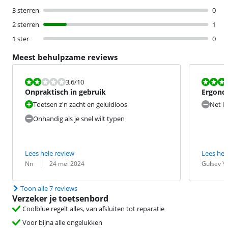
3 sterren
0
2 sterren
1
1 ster
0
Meest behulpzame reviews
Beoordeling is 3,6 van de 10.
Beoordeling i
3,6
/10
Onpraktisch in gebruik
Ergonom
Toetsen z'n zacht en geluidloos
Net ie
Onhandig als je snel wilt typen
Lees hele review
Lees hel
Beoordeling door:
Datum:
Beoordeling 
Datum:
Nn
24 mei 2024
Gulsev Yi
Toon alle 7 reviews
Verzeker je toetsenbord
Coolblue regelt alles, van afsluiten tot reparatie
Voor bijna alle ongelukken