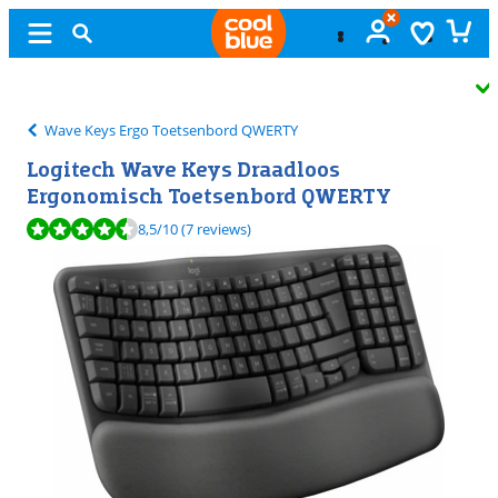
Gratis
ruilen
Wave Keys Ergo Toetsenbord QWERTY
Logitech Wave Keys Draadloos
Ergonomisch Toetsenbord QWERTY
Beoordeling is 8,5 van de 10, gebaseerd op 7 reviews.
8,5
/10
(7 reviews)