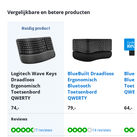
Vergelijkbare en betere producten
Huidig product
Logitech Wave Keys
BlueBuilt Draadloos
BlueB
Draadloos
Ergonomisch
Blue
Ergonomisch
Bluetooth
Toets
Toetsenbord
Toetsenbord
QWER
QWERTY
QWERTY
74
,-
79
,-
64
,-
Reviews
Beoordeling is 8,5 van de 10, gebaseerd op 7 reviews.
Beoordeling is 8,2 van de 10, gebaseerd op 14 reviews.
Beoordeling is 9,2 van de 10, gebaseerd op 14 reviews.
Beoordeling is 8,6 van de 10, gebaseerd op 12 reviews.
Beoordeling is 8,6 van de 10, gebaseerd op 12 reviews.
7 reviews
14 reviews