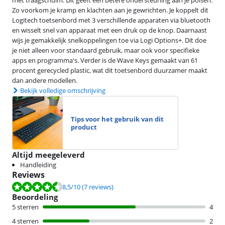
met traagschuim. Dit geeft een betere ondersteuning aan je polsen.
Zo voorkom je kramp en klachten aan je gewrichten. Je koppelt dit
Logitech toetsenbord met 3 verschillende apparaten via bluetooth
en wisselt snel van apparaat met een druk op de knop. Daarnaast
wijs je gemakkelijk snelkoppelingen toe via Logi Options+. Dit doe
je niet alleen voor standaard gebruik, maar ook voor specifieke
apps en programma's. Verder is de Wave Keys gemaakt van 61
procent gerecycled plastic, wat dit toetsenbord duurzamer maakt
dan andere modellen.
Bekijk volledige omschrijving
Tips voor het gebruik van dit
product
Altijd meegeleverd
Handleiding
Reviews
Beoordeling is 8,5 van de 10, gebaseerd op 7 reviews.
8,5
/10
(7 reviews)
Beoordeling
5 sterren
4
4 sterren
2