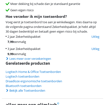
Meer dekking bij schade dan je standaard garantie
Geen eigen risico
Hoe verzeker ik mijn toetsenbord?
Voeg eerst je toetsenbord toe aan je winkelwagen. Kies daarna op
de volgende pagina onderstaand Zekerheidspakket. Je hebt altijd
30 dagen bedenktijd en betaalt geen eigen risico bij schade.
2 jaar Zekerheidspakket
Uitleg
7,99
eenmalig
3 jaar Zekerheidspakket
Uitleg
9,99
eenmalig
Lees meer over verzekeringen
Gerelateerde producten
Logitech Home & Office Toetsenborden
Logitech toetsenborden
Draadloze ergonomische toetsenborden
Bluetooth toetsenborden
Bekijk alle Toetsenborden
alles voor een glimlach
2