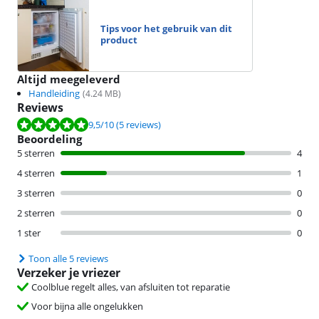
Tips voor het gebruik van dit
product
Altijd meegeleverd
Handleiding
(
4.24
MB)
Reviews
Beoordeling is 9,5 van de 10, gebaseerd op 5 reviews.
9,5
/10
(5 reviews)
Beoordeling
5 sterren
4
4 sterren
1
3 sterren
0
2 sterren
0
1 ster
0
Toon alle 5 reviews
Verzeker je vriezer
Coolblue regelt alles, van afsluiten tot reparatie
Voor bijna alle ongelukken