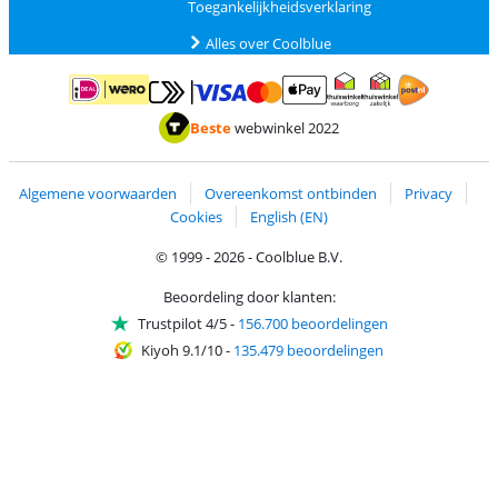
Toegankelijkheidsverklaring
Alles over Coolblue
Betalen met MasterCard en Visa via ClickToPay
Betalen met ApplePay
Betalen met iDEAL | Wero
Verzending en 
Thuiswinkel waarborg
Thuiswinkel waarborg
Beste
webwinkel 2022
Algemene voorwaarden
Overeenkomst ontbinden
Privacy
Cookies
English (EN)
© 1999 - 2026 - Coolblue B.V.
Beoordeling door klanten:
Trustpilot 4/5
-
156.700 beoordelingen
Kiyoh 9.1/10
-
135.479 beoordelingen