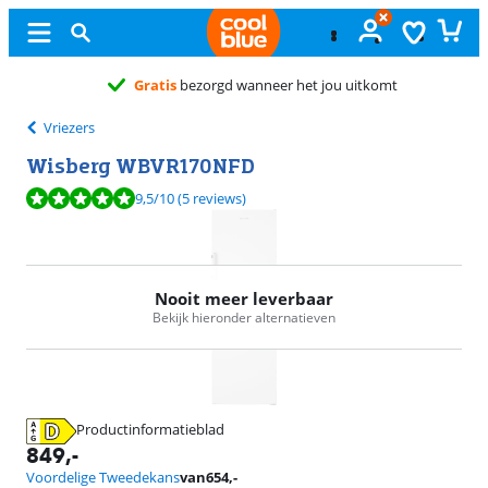
rgd wanneer het jou uitkomt
Vriezers
Wisberg WBVR170NFD
Beoordeling is 9,5 van de 10, gebaseerd op 5 reviews.
9,5
/10
(5 reviews)
Nooit meer leverbaar
Bekijk hieronder alternatieven
Productinformatieblad
opent in nieuw tabblad
849
,-
Voordelige Tweedekans
van
654
,-