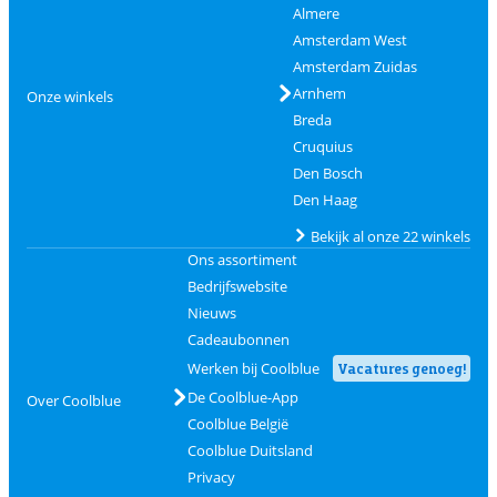
Almere
Amsterdam West
Amsterdam Zuidas
Arnhem
Onze winkels
Breda
Cruquius
Den Bosch
Den Haag
Bekijk al onze 22 winkels
Ons assortiment
Bedrijfswebsite
Nieuws
Cadeaubonnen
Werken bij Coolblue
Vacatures genoeg!
De Coolblue-App
Over Coolblue
Coolblue België
Coolblue Duitsland
Privacy