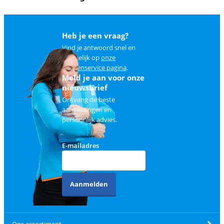
Heb je een vraag?
Vind je antwoord snel en
makkelijk op
onze
klantenservice pagina
.
Meld je aan voor onze
nieuwsbrief
Ontvang de beste
aanbiedingen en
persoonlijk advies.
E-mailadres
Aanmelden
Ons assortiment