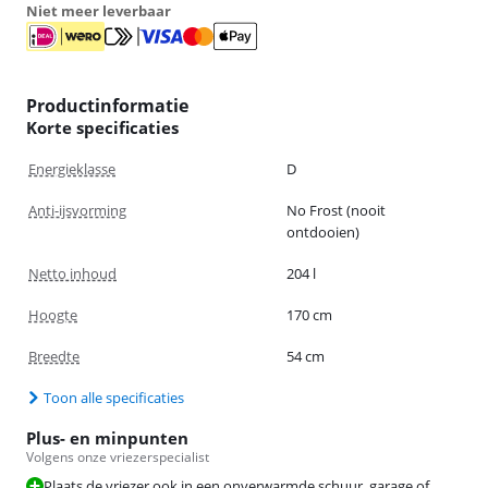
Niet meer leverbaar
Productinformatie
Korte specificaties
Energieklasse
D
Anti-ijsvorming
No Frost (nooit
ontdooien)
Netto inhoud
204 l
Hoogte
170 cm
Breedte
54 cm
Toon alle specificaties
Plus- en minpunten
Volgens onze vriezerspecialist
Plaats de vriezer ook in een onverwarmde schuur, garage of