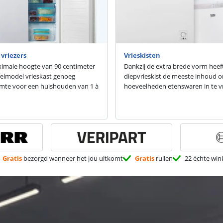
vriezers
Vrieskisten
imale hoogte van 90 centimeter
Dankzij de extra brede vorm heef
felmodel vrieskast genoeg
diepvrieskist de meeste inhoud 
imte voor een huishouden van 1 à
hoeveelheden etenswaren in te vr
Gratis
bezorgd wanneer het jou uitkomt
Gratis
ruilen
22 échte win