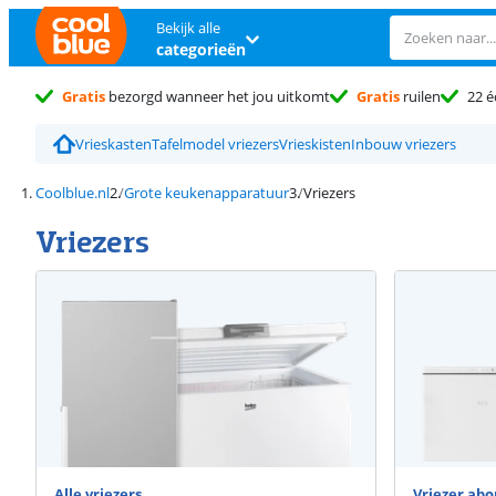
Bekijk alle
categorieën
Gratis
bezorgd wanneer het jou uitkomt
Gratis
ruilen
22 é
Vrieskasten
Tafelmodel vriezers
Vrieskisten
Inbouw vriezers
Coolblue.nl
Grote keukenapparatuur
Vriezers
Vriezers
Alle vriezers
Vriezer a