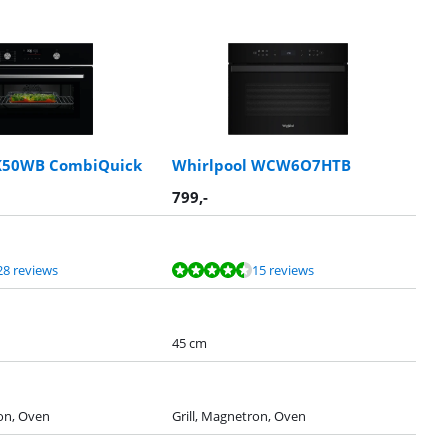
K50WB CombiQuick
Whirlpool WCW6O7HTB
799
,-
28 reviews
15 reviews
45 cm
ron, Oven
Grill, Magnetron, Oven