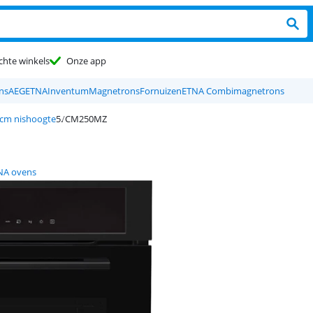
chte winkels
Onze app
ns
AEG
ETNA
Inventum
Magnetrons
Fornuizen
ETNA Combimagnetrons
 cm nishoogte
CM250MZ
NA ovens