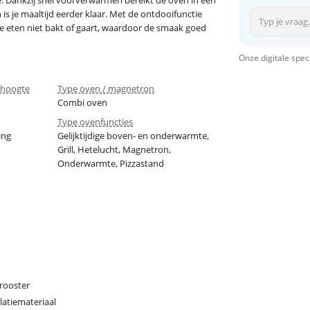
. Dankzij snel voorverwarmen bereikt de oven in een
is je maaltijd eerder klaar. Met de ontdooifunctie
 je eten niet bakt of gaart, waardoor de smaak goed
Onze digitale spec
shoogte
Type oven / magnetron
Combi oven
Type ovenfuncties
ing
Gelijktijdige boven- en onderwarmte,
Grill, Hetelucht, Magnetron,
Onderwarmte, Pizzastand
rooster
llatiemateriaal