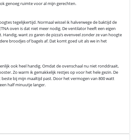
k ook genoeg ruimte voor al mijn gerechten.
gtes tegelijkertijd. Normaal wissel ik halverwege de baktijd de 
TNA oven is dat niet meer nodig. De ventilator heeft een eigen 
. Handig, want zo garen de pizza’s evenveel zonder ze van hoogte 
ere broodjes of bagels af. Dat komt goed uit als we in het 
nlijk ook heel handig. Omdat de ovenschaal nu niet ronddraait, 
ster. Zo warm ik gemakkelijk restjes op voor het hele gezin. De 
beste bij mijn maaltijd past. Door het vermogen van 800 watt 
een half minuutje langer.