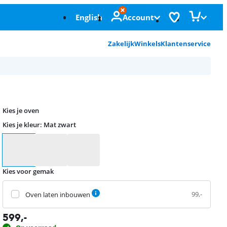
English
Account
Zakelijk
Winkels
Klantenservice
Kies je oven
Kies je kleur
:
Mat zwart
Kies je kleur
Kies voor gemak
99,-
Oven laten inbouwen
599
,-