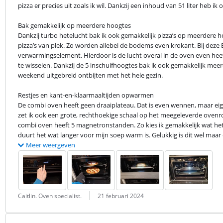
pizza er precies uit zoals ik wil. Dankzij een inhoud van 51 liter heb i
Bak gemakkelijk op meerdere hoogtes

Dankzij turbo hetelucht bak ik ook gemakkelijk pizza’s op meerdere hoo
pizza’s van plek. Zo worden allebei de bodems even krokant. Bij deze E
verwarmingselement. Hierdoor is de lucht overal in de oven even heet
te wisselen. Dankzij de 5 inschuifhoogtes bak ik ook gemakkelijk meerd
weekend uitgebreid ontbijten met het hele gezin.
Restjes en kant-en-klaarmaaltijden opwarmen

De combi oven heeft geen draaiplateau. Dat is even wennen, maar eige
zet ik ook een grote, rechthoekige schaal op het meegeleverde ovenroo
combi oven heeft 5 magnetronstanden. Zo kies ik gemakkelijk wat het 
duurt het wat langer voor mijn soep warm is. Gelukkig is dit wel maar 
Meer weergeven
Beoordeling door:
Datum:
Caitlin. Oven specialist.
21 februari 2024