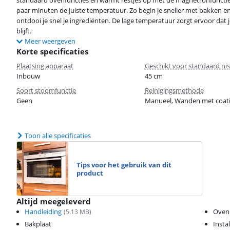
standaard ovenfuncties en warmt restjes op met de magnetronfunctie
paar minuten de juiste temperatuur. Zo begin je sneller met bakken en 
ontdooi je snel je ingrediënten. De lage temperatuur zorgt ervoor dat
blijft.
Meer weergeven
Korte specificaties
Plaatsing apparaat
Geschikt voor standaard ni
Inbouw
45 cm
Soort stoomfunctie
Reinigingsmethode
Geen
Manueel, Wanden met coat
Toon alle specificaties
Tips voor het gebruik van dit
product
Altijd meegeleverd
Handleiding
Oven
(
5.13
MB)
Bakplaat
Insta