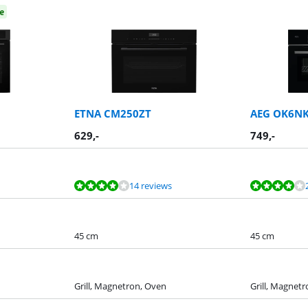
e
ETNA CM250ZT
AEG OK6N
629
,-
749
,-
14 reviews
45 cm
45 cm
Grill, Magnetron, Oven
Grill, Magnet