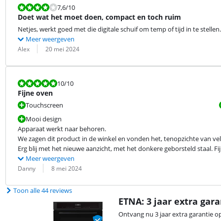
Beoordeling is 7,6 van de 10.
7,6
/10
Doet wat het moet doen, compact en toch ruim
Netjes, werkt goed met die digitale schuif om temp of tijd in te stellen.
Meer weergeven
Beoordeling door:
Datum:
Alex
20 mei 2024
Beoordeling is 10 van de 10.
10
/10
Fijne oven
Touchscreen
Mooi design
Apparaat werkt naar behoren.

We zagen dit product in de winkel en vonden het, tenopzichte van vel
Erg blij met het nieuwe aanzicht, met het donkere geborsteld staal. 
Meer weergeven
Beoordeling door:
Datum:
Danny
8 mei 2024
Toon alle 44 reviews
ETNA: 3 jaar extra gara
Ontvang nu 3 jaar extra garantie o