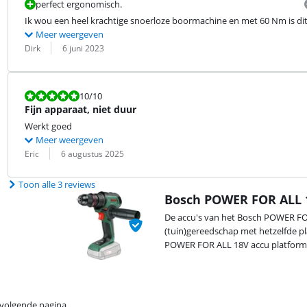
perfect ergonomisch.
Ik wou een heel krachtige snoerloze boormachine en met 60 Nm is dit
Meer weergeven
Beoordeling door:
Datum:
Dirk
6 juni 2023
Beoordeling is 10 van de 10.
10
/10
Fijn apparaat, niet duur
Werkt goed
Meer weergeven
Beoordeling door:
Datum:
Eric
6 augustus 2025
Toon alle 3 reviews
Bosch POWER FOR ALL 
De accu's van het Bosch POWER FOR
(tuin)gereedschap met hetzelfde p
POWER FOR ALL 18V accu platform
 volgende pagina