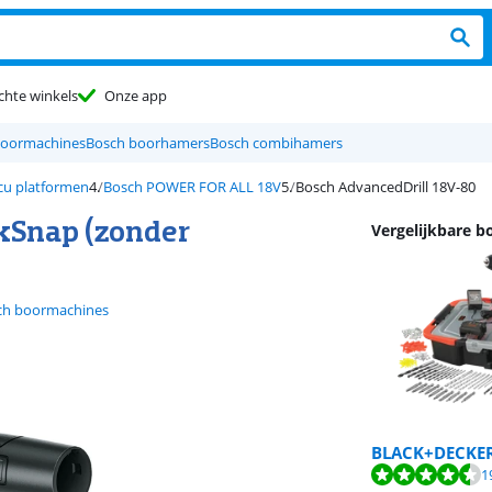
chte winkels
Onze app
boormachines
Bosch boorhamers
Bosch combihamers
u platformen
Bosch POWER FOR ALL 18V
Bosch AdvancedDrill 18V-80
kSnap (zonder
Vergelijkbare 
ch boormachines
BLACK+DECKE
Beoordeling is 8,5
1
Beoordeling is 9,3