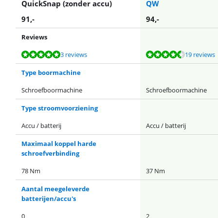
QuickSnap (zonder accu)
QW
91
,-
94
,-
Reviews
Beoordeling is 9,7 van de 10, gebaseerd op 3 reviews.
Beoordeling is 8,5 van de 10, gebaseerd op 19 reviews.
Beoordeling is 9,3 van de 10, gebaseerd op 479 reviews.
Beoordeling is 9,1 van de 10, gebaseerd op 27 reviews.
Beoordeling is 9,5 van de 10, gebaseerd op 172 reviews.
3 reviews
19 reviews
Type boormachine
Schroefboormachine
Schroefboormachine
Type stroomvoorziening
Accu / batterij
Accu / batterij
Maximaal koppel harde
schroefverbinding
78 Nm
37 Nm
Aantal meegeleverde
batterijen/accu's
0
2