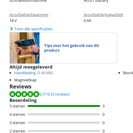
Schroefboormachine
Accu / batterij
Accu/batterijspanning
Accu/batterijcapaciteit
18 V
0 Ah
Toon alle specificaties
Tips voor het gebruik van dit
product
Altijd meegeleverd
Handleiding
Boor
(
9.48
MB)
Magneetkap
Reviews
Beoordeling is 9,7 van de 10, gebaseerd op 3 reviews.
9,7
/10
(3 reviews)
Beoordeling
5 sterren
3
4 sterren
0
3 sterren
0
2 sterren
0