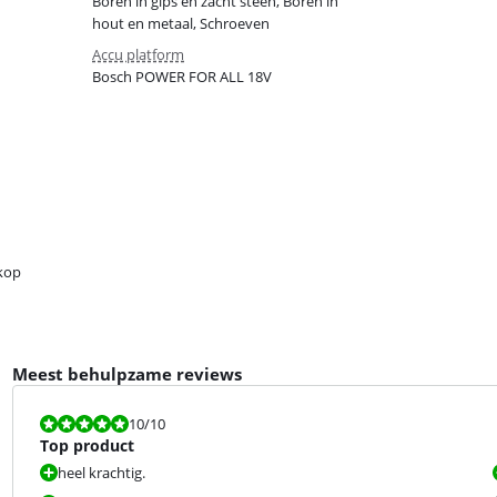
Boren in gips en zacht steen, Boren in
hout en metaal, Schroeven
Accu platform
Bosch POWER FOR ALL 18V
kop
Meest behulpzame reviews
Beoordeling is 10 van de 10.
10
/10
Top product
heel krachtig.