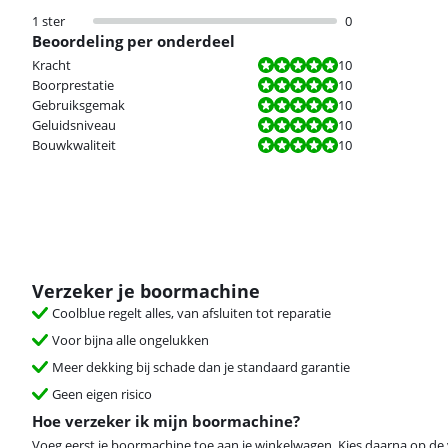
1 ster
0
Beoordeling per onderdeel
Beoordeling is 10 van de 10.
Kracht
10
Beoordeling is 10 van de 10.
Boorprestatie
10
Beoordeling is 10 van de 10.
Gebruiksgemak
10
Beoordeling is 10 van de 10.
Geluidsniveau
10
Beoordeling is 10 van de 10.
Bouwkwaliteit
10
Verzeker je boormachine
Coolblue regelt alles, van afsluiten tot reparatie
Voor bijna alle ongelukken
Meer dekking bij schade dan je standaard garantie
Geen eigen risico
Hoe verzeker ik mijn boormachine?
Voeg eerst je boormachine toe aan je winkelwagen. Kies daarna op de