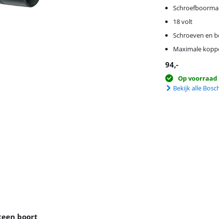
Schroefboorma
18 volt
Schroeven en b
Maximale koppe
94
,-
Op voorraad
Bekijk alle Bo
teen boort