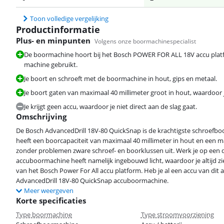
Toon volledige vergelijking
Productinformatie
Plus- en minpunten
Volgens onze boormachinespecialist
De boormachine hoort bij het Bosch POWER FOR ALL 18V accu platfo
machine gebruikt.
Je boort en schroeft met de boormachine in hout, gips en metaal.
Je boort gaten van maximaal 40 millimeter groot in hout, waardoor 
Je krijgt geen accu, waardoor je niet direct aan de slag gaat.
Omschrijving
De Bosch AdvancedDrill 18V-80 QuickSnap is de krachtigste schroefb
heeft een boorcapaciteit van maximaal 40 millimeter in hout en een 
zonder problemen zware schroef- en boorklussen uit. Werk je op een 
accuboormachine heeft namelijk ingebouwd licht, waardoor je altijd z
van het Bosch Power For All accu platform. Heb je al een accu van dit 
AdvancedDrill 18V-80 QuickSnap accuboormachine.
Meer weergeven
Korte specificaties
Type boormachine
Type stroomvoorziening