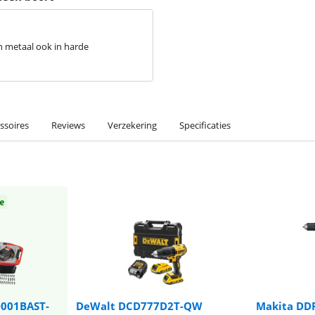
n metaal ook in harde
ssoires
Reviews
Verzekering
Specificaties
e
001BAST-
DeWalt DCD777D2T-QW
Makita DDF