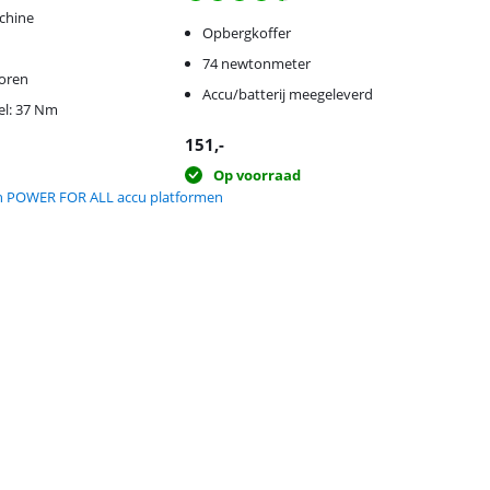
chine
Opbergkoffer
74 newtonmeter
oren
Accu/batterij meegeleverd
l: 37 Nm
151
,-
Op voorraad
sch POWER FOR ALL accu platformen