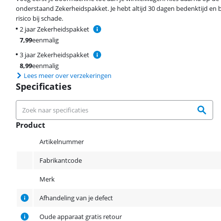
onderstaand Zekerheidspakket. Je hebt altijd 30 dagen bedenktijd en 
risico bij schade.
2 jaar Zekerheidspakket
7,99
eenmalig
3 jaar Zekerheidspakket
8,99
eenmalig
Lees meer over verzekeringen
Specificaties
Product
Product
Artikelnummer
Fabrikantcode
Merk
Afhandeling van je defect
Oude apparaat gratis retour