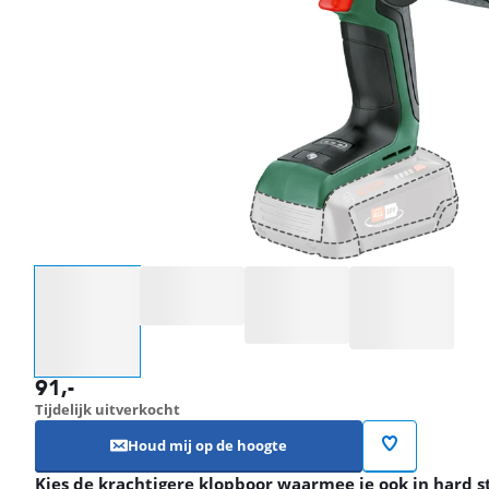
Selecteer een optie
91
,-
Tijdelijk uitverkocht
Houd mij op de hoogte
Kies de krachtigere klopboor waarmee je ook in hard s