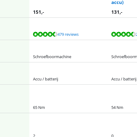
accu)
151
,-
131
,-
479 reviews
Schroefboormachine
Schroefboorm
Accu / batterij
Accu / batterij
65 Nm
54 Nm
2
0