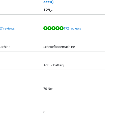
accu)
129
,-
27 reviews
172 reviews
achine
Schroefboormachine
Accu / batterij
70 Nm
0