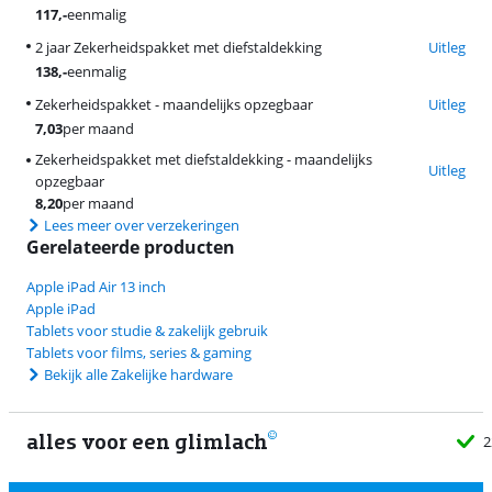
117
,-
eenmalig
2 jaar Zekerheidspakket met diefstaldekking
Uitleg
138
,-
eenmalig
Zekerheidspakket - maandelijks opzegbaar
Uitleg
7,03
per maand
Zekerheidspakket met diefstaldekking - maandelijks
Uitleg
opzegbaar
8,20
per maand
Lees meer over verzekeringen
Gerelateerde producten
Apple iPad Air 13 inch
Apple iPad
Tablets voor studie & zakelijk gebruik
Tablets voor films, series & gaming
Bekijk alle Zakelijke hardware
alles voor een glimlach
2