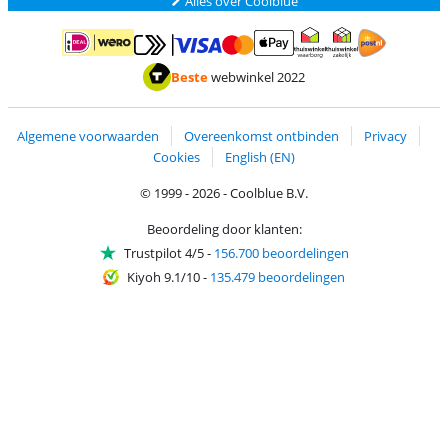
Alles over Coolblue
Betalen met MasterCard en Visa via ClickToPay
Betalen met ApplePay
Betalen met iDEAL | Wero
Verzending en 
Thuiswinkel waarborg
Thuiswinkel waarborg
Beste
webwinkel 2022
Algemene voorwaarden
Overeenkomst ontbinden
Privacy
Cookies
English (EN)
© 1999 - 2026 - Coolblue B.V.
Beoordeling door klanten:
Trustpilot 4/5
-
156.700 beoordelingen
Kiyoh 9.1/10
-
135.479 beoordelingen