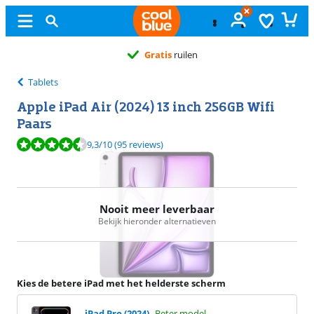
Gratis
ruilen
Tablets
Apple iPad Air (2024) 13 inch 256GB Wifi
Paars
Beoordeling is 9,3 van de 10, gebaseerd op 95 reviews.
9,3
/10
(95 reviews)
Nooit meer leverbaar
Bekijk hieronder alternatieven
Kies de betere iPad met het helderste scherm
iPad Pro (2024)
Beter model