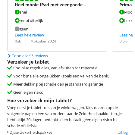
Heel mooie IPad met zeer goede
Prima 
eigenschappen
snel
Mooi 
mooi uiterlijk
Lekke
geen
Lees hele review
Lees hel
Beoordeling door:
Datum:
Beoordeling 
Datum:
Rob
4 oktober 2024
Björn
Toon alle 95 reviews
Verzeker je tablet
Coolblue regelt alles, van afsluiten tot reparatie
Voor bijna alle ongelukken (zoals een val van de bank)
Meer dekking bij schade dan je standaard garantie
Geen eigen risico
Hoe verzeker ik mijn tablet?
Voeg eerst je tablet toe aan je winkelwagen. Kies daarna op de
volgende pagina één van onderstaande Zekerheidspakketten. Je
hebt altijd 30 dagen bedenktijd en betaalt geen eigen risico bij
schade of diefstal.
2 jaar Zekerheidspakket
Uitleg