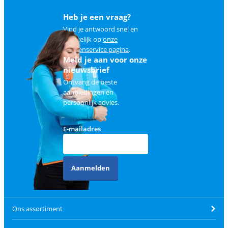
Heb je een vraag?
Vind je antwoord snel en
makkelijk op
onze
klantenservice pagina
.
Meld je aan voor onze
nieuwsbrief
Ontvang de beste
aanbiedingen en
persoonlijk advies.
E-mailadres
Aanmelden
Ons assortiment