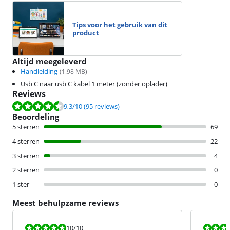
Tips voor het gebruik van dit
product
Altijd meegeleverd
Handleiding
(
1.98
MB)
Usb C naar usb C kabel 1 meter (zonder oplader)
Reviews
Beoordeling is 9,3 van de 10, gebaseerd op 95 reviews.
9,3
/10
(95 reviews)
Beoordeling
5 sterren
69
4 sterren
22
3 sterren
4
2 sterren
0
1 ster
0
Meest behulpzame reviews
Beoordeling is 10 van de 10.
Beoordeling i
10
/10