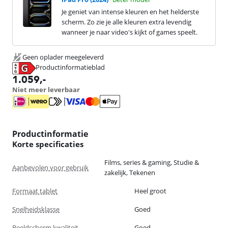
Je geniet van intense kleuren en het helderste
scherm. Zo zie je alle kleuren extra levendig
wanneer je naar video's kijkt of games speelt.
Geen oplader meegeleverd
Productinformatieblad
opent in nieuw tabblad
1.059
,-
Niet meer leverbaar
Productinformatie
Korte specificaties
Films, series & gaming, Studie &
Aanbevolen voor gebruik
zakelijk, Tekenen
Formaat tablet
Heel groot
Snelheidsklasse
Goed
Beeldscherm kwaliteit
Goed