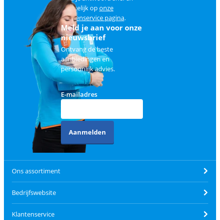
makkelijk op
onze
klantenservice pagina
.
Meld je aan voor onze
nieuwsbrief
Ontvang de beste
aanbiedingen en
persoonlijk advies.
E-mailadres
Aanmelden
Ons assortiment
Bedrijfswebsite
Klantenservice