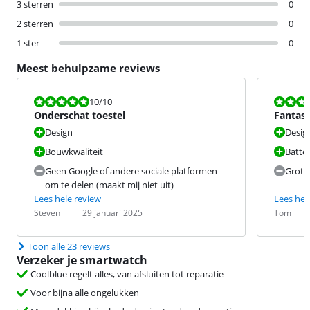
3 sterren
0
2 sterren
0
1 ster
0
Meest behulpzame reviews
Beoordeling is 10 van de 10.
Beoordeling i
10
/10
Onderschat toestel
Fantast
Design
Desig
Bouwkwaliteit
Batter
Geen Google of andere sociale platformen
Grote
om te delen (maakt mij niet uit)
Lees hele review
Lees hel
Beoordeling door:
Datum:
Beoordeling 
Datum:
Steven
29 januari 2025
Tom
Toon alle 23 reviews
Verzeker je smartwatch
Coolblue regelt alles, van afsluiten tot reparatie
Voor bijna alle ongelukken