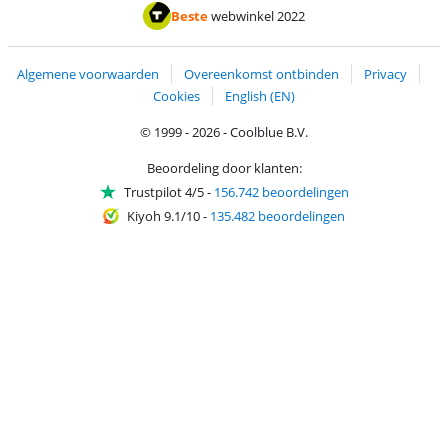
Betalen met MasterCard en Visa via ClickToPay
Betalen met ApplePay
Betalen met iDEAL | Wero
Verzending en 
Thuiswinkel waarborg
Thuiswinkel waarborg
Beste
webwinkel 2022
Algemene voorwaarden
Overeenkomst ontbinden
Privacy
Cookies
English (EN)
© 1999 - 2026 - Coolblue B.V.
Beoordeling door klanten:
Trustpilot 4/5
-
156.742 beoordelingen
Kiyoh 9.1/10
-
135.482 beoordelingen