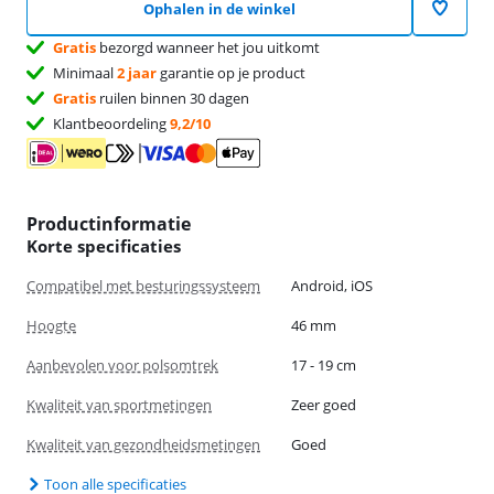
Ophalen in de winkel
Gratis
bezorgd wanneer het jou uitkomt
Minimaal
2 jaar
garantie op je product
Gratis
ruilen binnen 30 dagen
Klantbeoordeling
9,2/10
Productinformatie
Korte specificaties
Compatibel met besturingssysteem
Android, iOS
Hoogte
46 mm
Aanbevolen voor polsomtrek
17 - 19 cm
Kwaliteit van sportmetingen
Zeer goed
Kwaliteit van gezondheidsmetingen
Goed
Toon alle specificaties