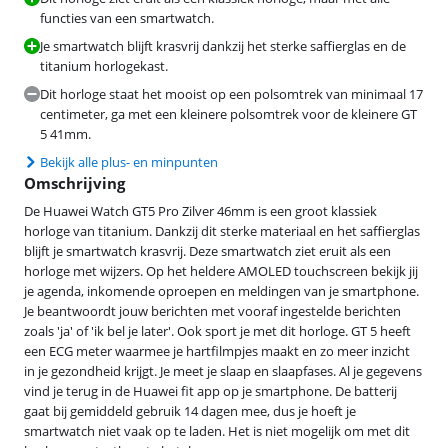
functies van een smartwatch.
Je smartwatch blijft krasvrij dankzij het sterke saffierglas en de
titanium horlogekast.
Dit horloge staat het mooist op een polsomtrek van minimaal 17
centimeter, ga met een kleinere polsomtrek voor de kleinere GT
5 41mm.
Bekijk alle plus- en minpunten
Omschrijving
De Huawei Watch GT5 Pro Zilver 46mm is een groot klassiek
horloge van titanium. Dankzij dit sterke materiaal en het saffierglas
blijft je smartwatch krasvrij. Deze smartwatch ziet eruit als een
horloge met wijzers. Op het heldere AMOLED touchscreen bekijk jij
je agenda, inkomende oproepen en meldingen van je smartphone.
Je beantwoordt jouw berichten met vooraf ingestelde berichten
zoals 'ja' of 'ik bel je later'. Ook sport je met dit horloge. GT 5 heeft
een ECG meter waarmee je hartfilmpjes maakt en zo meer inzicht
in je gezondheid krijgt. Je meet je slaap en slaapfases. Al je gegevens
vind je terug in de Huawei fit app op je smartphone. De batterij
gaat bij gemiddeld gebruik 14 dagen mee, dus je hoeft je
smartwatch niet vaak op te laden. Het is niet mogelijk om met dit