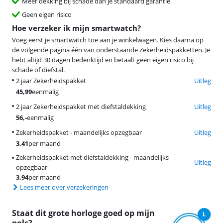
Meer dekking bij schade dan je standaard garantie
Geen eigen risico
Hoe verzeker ik mijn smartwatch?
Voeg eerst je smartwatch toe aan je winkelwagen. Kies daarna op
de volgende pagina één van onderstaande Zekerheidspakketten. Je
hebt altijd 30 dagen bedenktijd en betaalt geen eigen risico bij
schade of diefstal.
2 jaar Zekerheidspakket
Uitleg
45,99
eenmalig
2 jaar Zekerheidspakket met diefstaldekking
Uitleg
56
,-
eenmalig
Zekerheidspakket - maandelijks opzegbaar
Uitleg
3,41
per maand
Zekerheidspakket met diefstaldekking - maandelijks
Uitleg
opzegbaar
3,94
per maand
Lees meer over verzekeringen
Staat dit grote horloge goed op mijn
pols?