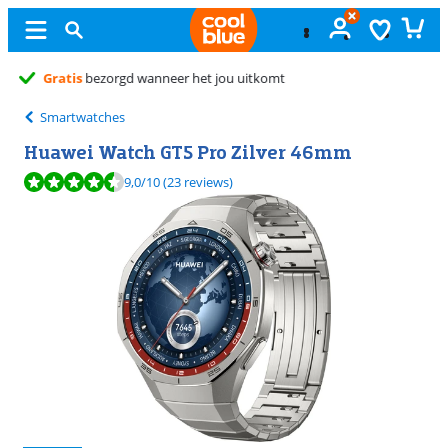
Gratis
ruilen
Smartwatches
Huawei Watch GT5 Pro Zilver 46mm
Beoordeling is 9,0 van de 10, gebaseerd op 23 reviews.
9,0
/10
(23 reviews)