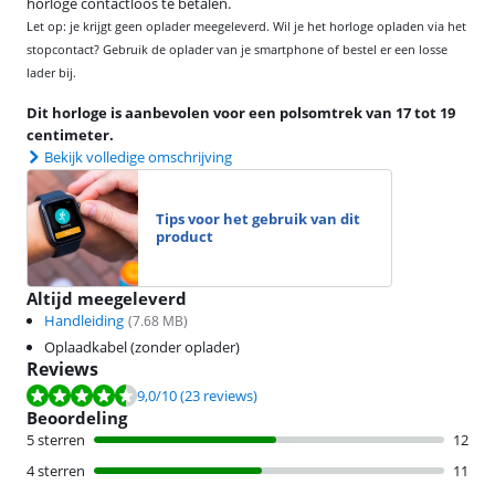
horloge contactloos te betalen.
Let op: je krijgt geen oplader meegeleverd. Wil je het horloge opladen via het
stopcontact? Gebruik de oplader van je smartphone of bestel er een losse
lader bij.
Dit horloge is aanbevolen voor een polsomtrek van 17 tot 19
centimeter.
Bekijk volledige omschrijving
Tips voor het gebruik van dit
product
Altijd meegeleverd
Handleiding
(
7.68
MB)
Oplaadkabel (zonder oplader)
Reviews
Beoordeling is 9,0 van de 10, gebaseerd op 23 reviews.
9,0
/10
(23 reviews)
Beoordeling
5 sterren
12
4 sterren
11