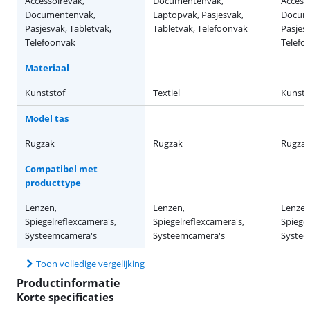
Accessoirevak,
Documentenvak,
Access
Documentenvak,
Laptopvak, Pasjesvak,
Docum
Pasjesvak, Tabletvak,
Tabletvak, Telefoonvak
Pasjesv
Telefoonvak
Telefo
Materiaal
Kunststof
Textiel
Kunsts
Model tas
Rugzak
Rugzak
Rugza
Compatibel met
producttype
Lenzen,
Lenzen,
Lenzen
Spiegelreflexcamera's,
Spiegelreflexcamera's,
Spiegel
Systeemcamera's
Systeemcamera's
Systee
Toon volledige vergelijking
Productinformatie
Korte specificaties