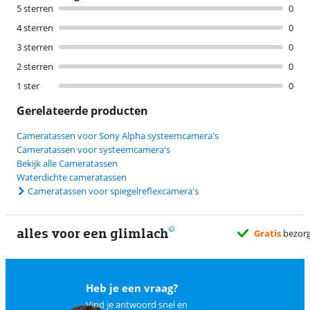
5 sterren
0
4 sterren
0
3 sterren
0
2 sterren
0
1 ster
0
Gerelateerde producten
Cameratassen voor Sony Alpha systeemcamera's
Cameratassen voor systeemcamera's
Bekijk alle Cameratassen
Waterdichte cameratassen
Cameratassen voor spiegelreflexcamera's
alles voor een glimlach
Gratis
bezorgd wanneer het jou uitkomt
Heb je een vraag?
Vind je antwoord snel en