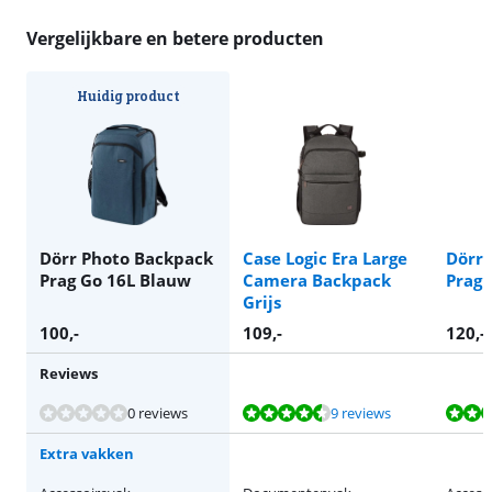
Vergelijkbare en betere producten
Huidig product
Dörr Photo Backpack
Case Logic Era Large
Dörr 
Prag Go 16L Blauw
Camera Backpack
Prag 
Grijs
100
,-
109
,-
120
,-
Reviews
Beoordeling is 9,0 van de 10, gebaseerd op 9 reviews.
Beoordeling is 9,6 van de 10, gebaseerd op 1 review.
Beoordeling is 8,8 van de 10, gebaseerd op 1 review.
Beoordeling is 9,5 van de 10, gebaseerd op 7 reviews.
0 reviews
9 reviews
Extra vakken