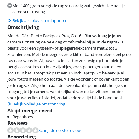
Met 1400 gram voegt de rugzak aardig wat gewicht toe aan je
camera uitrusting.
Bekijk alle plus- en minpunten
Omschrijving
Met de Dörr Photo Backpack Prag Go 16L Blauw draag je jouw
camera uitrusting de hele dag comfortabel bij je. In de rugzak is
plaats voor een systeem- of spiegelreflexcamera met 2 tot 3
zoomlenzen. Met de meegeleverde klittenband verdelers deel je de
tas naar wens in. Al jouw spullen zitten zo stevig op hun plek. Je
bergt accessoires op in de zijvakjes, zoals geheugenkaarten en
accu's. In het laptopvak past een 16 inch laptop. Zo bewerk je al
jouw foto's meteen op locatie. Via de voorkant of bovenkant open
je de rugzak. Als je hem aan de bovenkant openmaakt, heb je snel
toegang tot je camera. Aan de zijkant van de tas zit een houder
voor je waterfles of statief, zodat je deze altijd bij de hand hebt.
Bekijk volledige omschrijving
Altijd meegeleverd
Regenhoes
Reviews
Schrijf de eerste review
Beoordeling