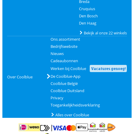
Breda
Cruquius
Den Bosch
Den Haag
Bekijk al onze 22 winkels
Ons assortiment
Bedrijfswebsite
Nieuws
Cadeaubonnen
Werken bij Coolblue
Vacatures genoeg!
De Coolblue-App
Over Coolblue
Coolblue België
Coolblue Duitsland
Privacy
Toegankelijkheidsverklaring
Alles over Coolblue
Betalen met MasterCard en Visa via ClickToPay