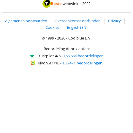
Betalen met ApplePay
Betalen met iDEAL | Wero
Verzending en 
Thuiswinkel waarborg
Thuiswinkel waarborg
Beste
webwinkel 2022
Algemene voorwaarden
Overeenkomst ontbinden
Privacy
Cookies
English (EN)
© 1999 - 2026 - Coolblue B.V.
Beoordeling door klanten:
Trustpilot 4/5
-
156.666 beoordelingen
Kiyoh 9.1/10
-
135.471 beoordelingen