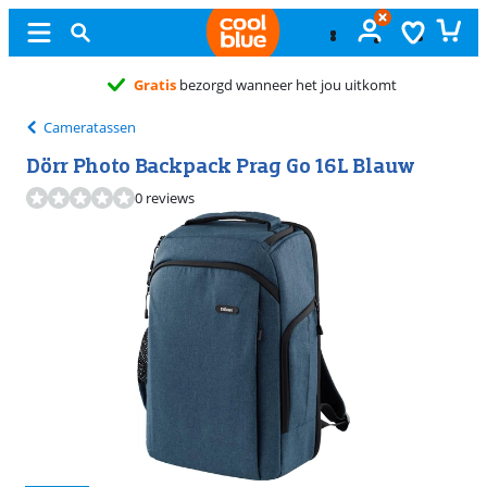
Gratis
ruilen
Cameratassen
Dörr Photo Backpack Prag Go 16L Blauw
0 reviews