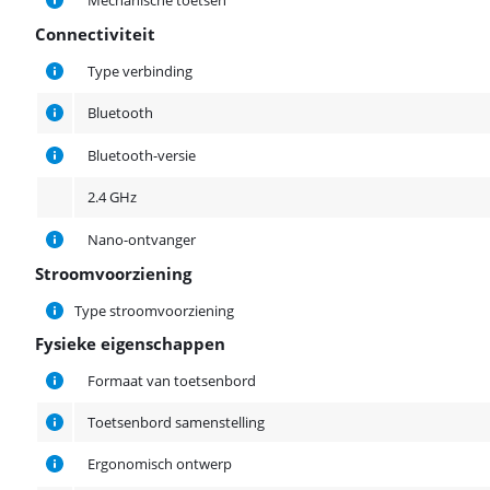
Mechanische toetsen
Connectiviteit
Connectiviteit
Type verbinding
Bluetooth
Bluetooth-versie
2.4 GHz
Nano-ontvanger
Stroomvoorziening
Stroomvoorziening
Type stroomvoorziening
Fysieke eigenschappen
Fysieke eigenschappen
Formaat van toetsenbord
Toetsenbord samenstelling
Ergonomisch ontwerp