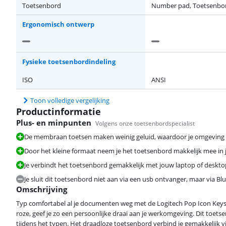
Toetsenbord
Number pad, Toetsenbo
Ergonomisch ontwerp
Fysieke toetsenbordindeling
ISO
ANSI
Toon volledige vergelijking
Productinformatie
Plus- en minpunten
Volgens onze toetsenbordspecialist
De membraan toetsen maken weinig geluid, waardoor je omgeving g
Door het kleine formaat neem je het toetsenbord makkelijk mee in j
Je verbindt het toetsenbord gemakkelijk met jouw laptop of deskto
Je sluit dit toetsenbord niet aan via een usb ontvanger, maar via Bl
Omschrijving
Typ comfortabel al je documenten weg met de Logitech Pop Icon Keys.
roze, geef je zo een persoonlijke draai aan je werkomgeving. Dit toet
tijdens het typen. Het draadloze toetsenbord verbind je gemakkelijk v