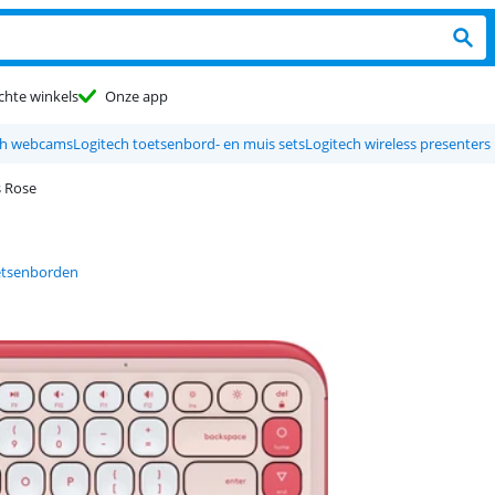
chte winkels
Onze app
ch webcams
Logitech toetsenbord- en muis sets
Logitech wireless presenters
s Rose
etsenborden