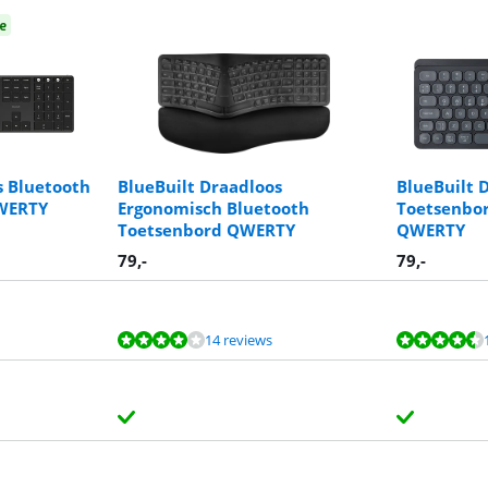
e
s Bluetooth
BlueBuilt Draadloos
BlueBuilt 
QWERTY
Ergonomisch Bluetooth
Toetsenbo
Toetsenbord QWERTY
QWERTY
79
,-
79
,-
14 reviews