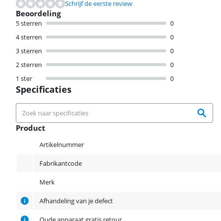
Schrijf de eerste review
Beoordeling
5 sterren
0
4 sterren
0
3 sterren
0
2 sterren
0
1 ster
0
Specificaties
Product
Product
Artikelnummer
Fabrikantcode
Merk
Afhandeling van je defect
Oude apparaat gratis retour