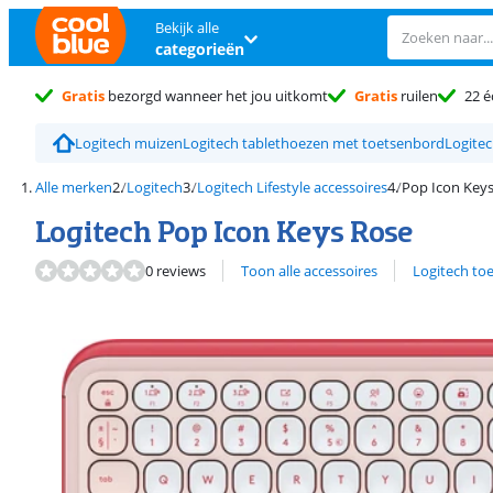
Bekijk alle
categorieën
Gratis
bezorgd wanneer het jou uitkomt
Gratis
ruilen
22 é
Logitech muizen
Logitech tablethoezen met toetsenbord
Logite
Alle merken
Logitech
Logitech Lifestyle accessoires
Pop Icon Key
Logitech Pop Icon Keys Rose
Bekijk alle
0 reviews
Toon alle accessoires
Logitech to