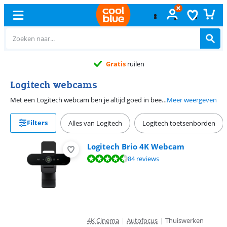
Gratis
ruilen
Logitech webcams
Met een Logitech webcam ben je altijd goed in beeld tijdens videogesprekken en online vergaderingen. Gebruik een Logitech camera voor een online meeting met je collega's, tijdens videogesprekken met je vrienden en familie of voor het streamen van je gameplay naar Twitch. Met een full hd webcam ben je altijd scherp in beeld. Kies voor een 4K Logitech webcam als je haarscherp in beeld wilt komen.
Meer weergeven
Filters
Alles van Logitech
Logitech toetsenborden
Logitech Brio 4K Webcam
Beoordeling is 8,7 van de 10, gebaseerd op 84 reviews.
84 reviews
4K Cinema
|
Autofocus
|
Thuiswerken