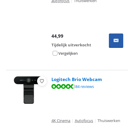
autofocus
|
Thuiswerken
44,99
Tijdelijk uitverkocht
Vergelijken
Logitech Brio Webcam
Beoordeling is 8,7 van de 10, gebaseerd op 84 reviews.
84 reviews
4K Cinema
|
Autofocus
|
Thuiswerken