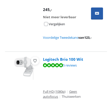
245
,-
Niet meer leverbaar
Vergelijken
Voordelige Tweedekans
van
123
,-
Logitech Brio 100 Wit
Beoordeling is 9,7 van de 10, gebaseerd op 5 reviews.
5 reviews
Full HD (1080p)
|
Geen
autofocus
|
Thuiswerken