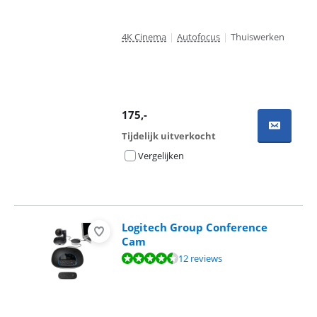
4K Cinema
|
Autofocus
|
Thuiswerken
175
,-
Tijdelijk uitverkocht
Vergelijken
Logitech Group Conference
Cam
Beoordeling is 8,9 van de 10, gebaseerd op 12 reviews.
12 reviews