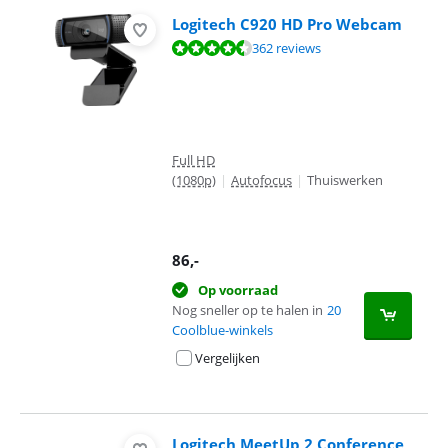
Logitech C920 HD Pro Webcam
Beoordeling is 9,2 van de 10, gebaseerd op 362 reviews.
362 reviews
Full HD
(1080p)
|
Autofocus
|
Thuiswerken
86
,-
Op voorraad
Nog sneller op te halen in
20
Coolblue-winkels
Vergelijken
Logitech MeetUp 2 Conference