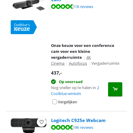
Beoordeling is 9,1 van de 10, gebaseerd op 18 reviews.
18 reviews
Onze keuze voor een conference
cam voor een kleine
vergaderruimte
|
4K
Cinema
|
Autofocus
|
Vergaderruimte
437
,-
Op voorraad
Nog sneller op te halen in
2
Coolblue-winkels
Vergelijken
Logitech C925e Webcam
Beoordeling is 9,1 van de 10, gebaseerd op 96 reviews.
96 reviews