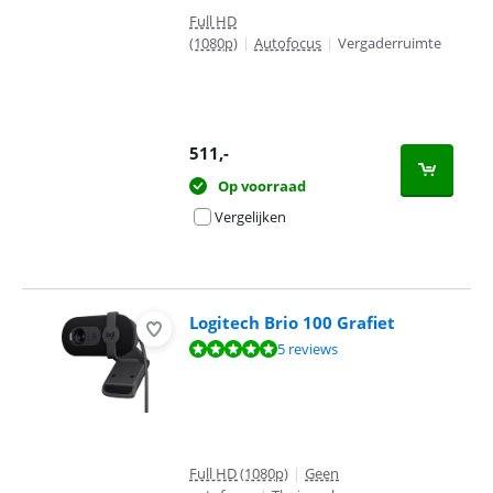
Full HD
(1080p)
|
Autofocus
|
Vergaderruimte
511
,-
Op voorraad
Vergelijken
Logitech Brio 100 Grafiet
Beoordeling is 9,7 van de 10, gebaseerd op 5 reviews.
5 reviews
Full HD (1080p)
|
Geen