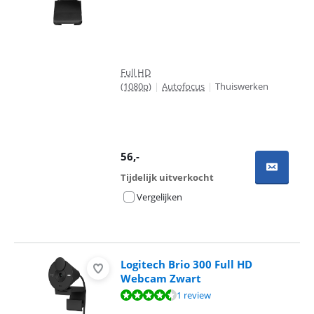
Full HD
(1080p)
|
Autofocus
|
Thuiswerken
56
,-
Tijdelijk uitverkocht
Vergelijken
Logitech Brio 300 Full HD
Webcam Zwart
Beoordeling is 9,0 van de 10, gebaseerd op 1 review.
1 review