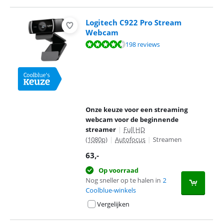
Logitech C922 Pro Stream
Webcam
Beoordeling is 9,2 van de 10, gebaseerd op 198 reviews.
198 reviews
Onze keuze voor een streaming
webcam voor de beginnende
streamer
|
Full HD
(1080p)
|
Autofocus
|
Streamen
63
,-
Op voorraad
Nog sneller op te halen in
2
Coolblue-winkels
Vergelijken