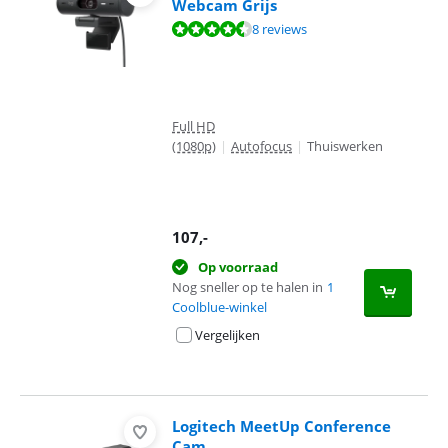
Webcam Grijs
Beoordeling is 8,8 van de 10, gebaseerd op 8 reviews.
8 reviews
Full HD
(1080p)
|
Autofocus
|
Thuiswerken
107
,-
Op voorraad
Nog sneller op te halen in
1
Coolblue-winkel
Vergelijken
Logitech MeetUp Conference
Cam