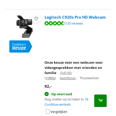
Logitech C920s Pro HD Webcam
Beoordeling is 8,9 van de 10, gebaseerd op 135 reviews.
135 reviews
Onze keuze voor een webcam voor
videogesprekken met vrienden en
familie
|
Full HD
(1080p)
|
Autofocus
|
Thuiswerken
92
,-
Op voorraad
Nog sneller op te halen in
18
Coolblue-winkels
Vergelijken