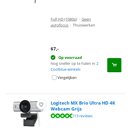
Full HD (1080p)
|
Geen
autofocus
|
Thuiswerken
67
,-
Op voorraad
Nog sneller op te halen in
2
Coolblue-winkels
Vergelijken
Logitech MX Brio Ultra HD 4K
Webcam Grijs
Beoordeling is 8,5 van de 10, gebaseerd op 13 reviews.
13 reviews