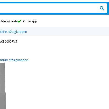
chte winkels
Onze app
ulatie afzuigkappen
AKB6000RVS
entum afzuigkappen