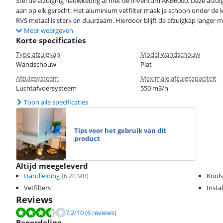
Stel de afzuiging nauwkeurig af met de Inventum AKB6000. Deze afzui
aan op elk gerecht. Het aluminium vetfilter maak je schoon onder de k
RVS metaal is sterk en duurzaam. Hierdoor blijft de afzuigkap langer m
Meer weergeven
Korte specificaties
Type afzuigkap
Model wandschouw
Wandschouw
Plat
Afzuigsysteem
Maximale afzuigcapaciteit
Luchtafvoersysteem
550 m3/h
Toon alle specificaties
Tips voor het gebruik van dit
product
Altijd meegeleverd
Handleiding
Kools
(
6.20
MB)
Vetfilters
Insta
Reviews
Beoordeling is 7,2 van de 10, gebaseerd op 6 reviews.
7,2
/10
(6 reviews)
Beoordeling