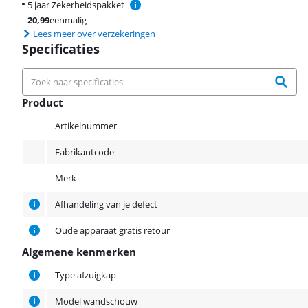
5 jaar Zekerheidspakket
20,99
eenmalig
Lees meer over verzekeringen
Specificaties
Product
Product
Artikelnummer
Fabrikantcode
Merk
Afhandeling van je defect
Oude apparaat gratis retour
Algemene kenmerken
Algemene kenmerken
Type afzuigkap
Model wandschouw