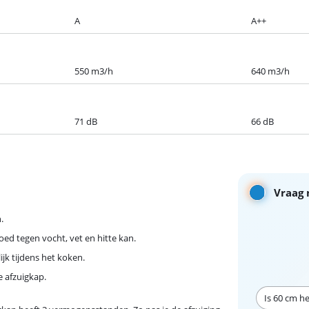
A
A++
550 m3/h
640 m3/h
71 dB
66 dB
Vraag 
.
ed tegen vocht, vet en hitte kan.
jk tijdens het koken.
 afzuigkap.
Is 60 cm h