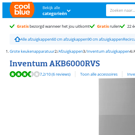
Bekijk alle
categorieën
Gratis
bezorgd wanneer het jou uitkomt
Gratis
ruilen
22 é
Alle afzuigkappen
60 cm afzuigkappen
90 cm afzuigkappen
Recirc
Grote keukenapparatuur
Afzuigkappen
Inventum afzuigkappen
Inventum AKB6000RVS
Beoordeling is 7,2 van de 10, gebaseerd op 6 reviews.
Bekijk alle
7,2
/10
(6 reviews)
Toon alle accessoires
Inv