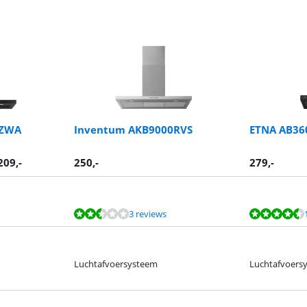
0ZWA
Inventum AKB9000RVS
ETNA AB36
209
,-
250
,-
279
,-
3 reviews
Luchtafvoersysteem
Luchtafvoers