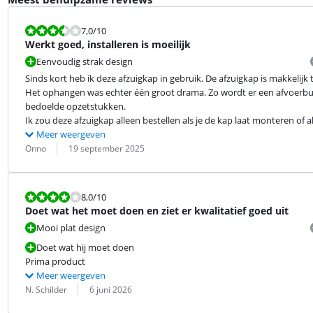
Beoordeling is 7,0 van de 10.
7,0
/10
Werkt goed, installeren is moeilijk
Eenvoudig strak design
Sinds kort heb ik deze afzuigkap in gebruik. De afzuigkap is makkelijk 
Het ophangen was echter één groot drama. Zo wordt er een afvoerbuis
bedoelde opzetstukken.

Ik zou deze afzuigkap alleen bestellen als je de kap laat monteren of al
Meer weergeven
Beoordeling door:
Datum:
Onno
19 september 2025
Beoordeling is 8,0 van de 10.
8,0
/10
Doet wat het moet doen en ziet er kwalitatief goed uit
Mooi plat design
Doet wat hij moet doen
Prima product
Meer weergeven
Beoordeling door:
Datum:
N. Schilder
6 juni 2026