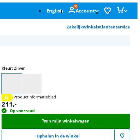
English
Account
Zakelijk
Winkels
Klantenservice
Kleur
:
Zilver
Kleur
A
Productinformatieblad
opent in nieuw tabblad
211
,-
Op voorraad
In mijn winkelwagen
Ophalen in de winkel