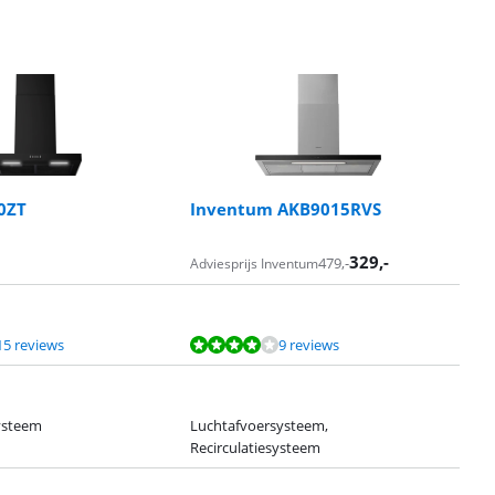
0ZT
Inventum AKB9015RVS
329
,-
479
,-
Adviesprijs Inventum
15 reviews
9 reviews
ysteem
Luchtafvoersysteem,
Recirculatiesysteem