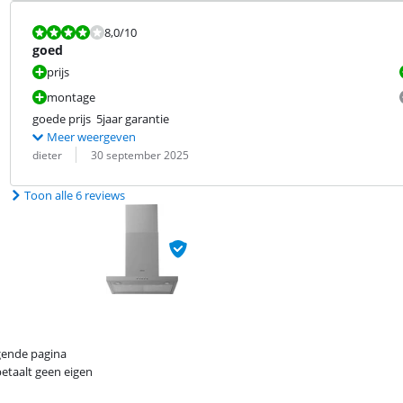
Beoordeling is 8,0 van de 10.
8,0
/10
goed
prijs
montage
goede prijs  5jaar garantie
Meer weergeven
Beoordeling door:
Datum:
dieter
30 september 2025
Toon alle 6 reviews
lgende pagina
betaalt geen eigen