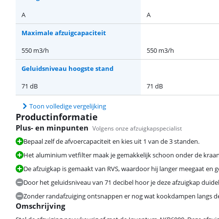
A
A
Maximale afzuigcapaciteit
550 m3/h
550 m3/h
Geluidsniveau hoogste stand
71 dB
71 dB
Toon volledige vergelijking
Productinformatie
Plus- en minpunten
Volgens onze afzuigkapspecialist
Bepaal zelf de afvoercapaciteit en kies uit 1 van de 3 standen.
Het aluminium vetfilter maak je gemakkelijk schoon onder de kraan
De afzuigkap is gemaakt van RVS, waardoor hij langer meegaat en go
Door het geluidsniveau van 71 decibel hoor je deze afzuigkap duideli
Zonder randafzuiging ontsnappen er nog wat kookdampen langs de
Omschrijving