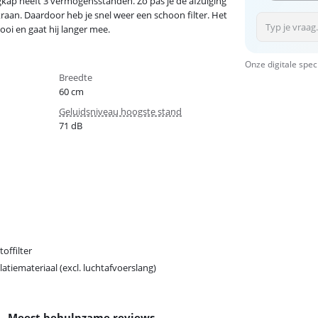
gkap heeft 3 vermogensstanden. Zo pas je de afzuiging
raan. Daardoor heb je snel weer een schoon filter. Het
ooi en gaat hij langer mee.
Onze digitale spec
Breedte
60 cm
Geluidsniveau hoogste stand
71 dB
toffilter
llatiemateriaal (excl. luchtafvoerslang)
Meest behulpzame reviews