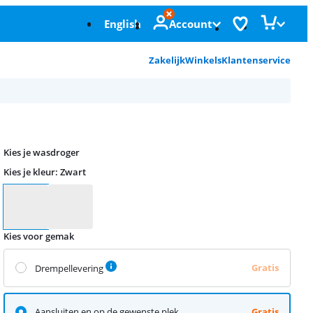
English
Account
Zakelijk
Winkels
Klantenservice
Kies je wasdroger
Kies je kleur
:
Zwart
Kies je kleur
Kies voor gemak
Gratis
Drempellevering
Aansluiten en op de gewenste plek
Gratis