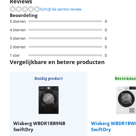
Reviews
Schrijf de eerste review
Beoordeling
5 sterren
0
4 sterren
0
3 sterren
0
2 sterren
0
1 ster
0
Vergelijkbare en betere producten
Huidig product
Beste keuz
Wisberg WBDR1BB9NB
Wisberg WBDR1BW
SwiftDry
SwiftDry