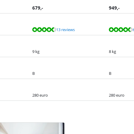
679
,-
949
,-
13 reviews
9 kg
8 kg
B
B
280 euro
280 euro