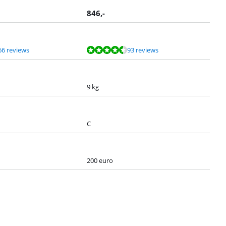
846
,-
66 reviews
93 reviews
9 kg
C
200 euro