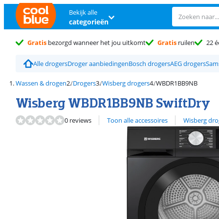
Bekijk alle
categorieën
Gratis
bezorgd wanneer het jou uitkomt
Gratis
ruilen
22 é
Alle drogers
Droger aanbiedingen
Bosch drogers
AEG drogers
Sam
Wassen & drogen
Drogers
Wisberg drogers
WBDR1BB9NB
Wisberg WBDR1BB9NB SwiftDry
Bekijk alle
0 reviews
Toon alle accessoires
Wisberg dro