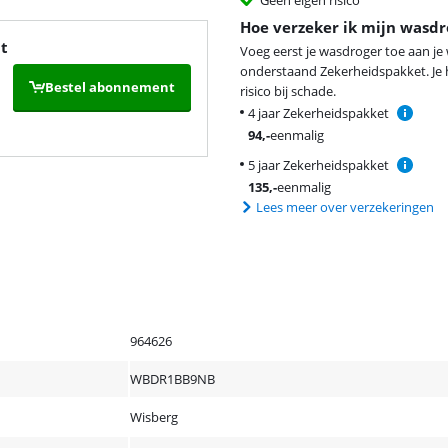
Hoe verzeker ik mijn wasdr
t
Voeg eerst je wasdroger toe aan j
onderstaand Zekerheidspakket. Je h
Bestel abonnement
risico bij schade.
4 jaar Zekerheidspakket
94
,-
eenmalig
5 jaar Zekerheidspakket
135
,-
eenmalig
Lees meer over verzekeringen
964626
WBDR1BB9NB
Wisberg