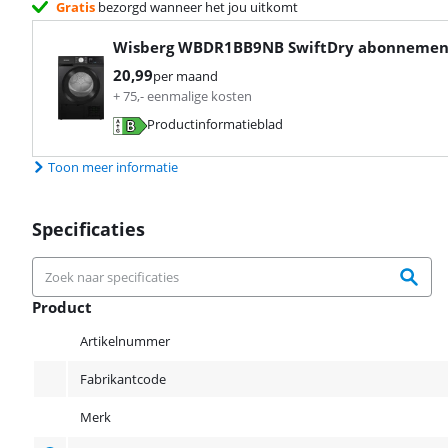
Gratis
bezorgd wanneer het jou uitkomt
Wisberg WBDR1BB9NB SwiftDry
abonnemen
20,99
per maand
+
75
,-
eenmalige kosten
Productinformatieblad
opent in nieuw tabblad
Toon meer informatie
Specificaties
Product
Product
Artikelnummer
Fabrikantcode
Merk