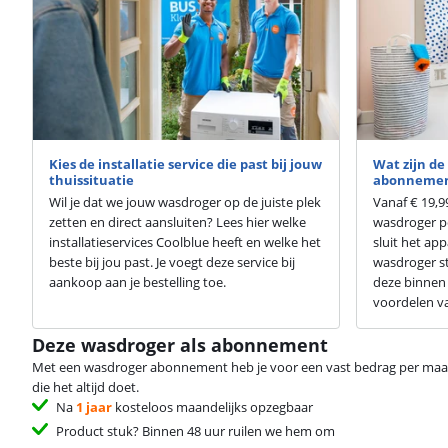
Kies de installatie service die past bij jouw
Wat zijn d
thuissituatie
abonneme
Wil je dat we jouw wasdroger op de juiste plek
Vanaf € 19,9
zetten en direct aansluiten? Lees hier welke
wasdroger p
installatieservices Coolblue heeft en welke het
sluit het app
beste bij jou past. Je voegt deze service bij
wasdroger st
aankoop aan je bestelling toe.
deze binnen 
voordelen v
Deze wasdroger als abonnement
Met een wasdroger abonnement heb je voor een vast bedrag per maa
die het altijd doet.
Na
1 jaar
kosteloos maandelijks opzegbaar
Product stuk? Binnen 48 uur ruilen we hem om