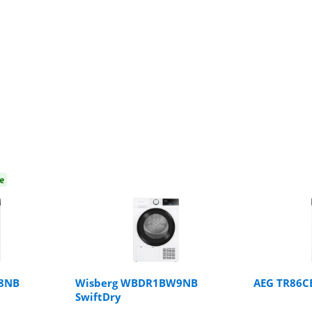
e
8NB
Wisberg WBDR1BW9NB
AEG TR86C
SwiftDry