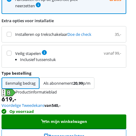
neerzetten
Extra opties voor installatie
Installeren op trekschakelaar
Doe de check
35,-
vanaf 99,-
Veilig stapelen
Inclusief tussenstuk
Type bestelling
Eenmalig bedrag
Als abonnement
20,99
p/m
Productinformatieblad
opent in nieuw tabblad
619
,-
Voordelige Tweedekans
van
540
,-
Op voorraad
In mijn winkelwagen