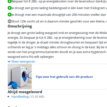
Bespaar tot € 280,- op je energiekosten over de levensduur dankzij 
Je droogt een grote lading beddengoed in één keer met 9 kilogram 
Je droogt met een maximale droogtijd van 200 minuten sneller da
Stoot 12% vocht uit en is daarom minder geschikt voor een kleine, n
Omschrijving
Je droogt een grote lading wasgoed snel en energiezuinig met de Wi
energie. Zo bespaar je tot € 280,- op je energierekening over de lev
tegelijk in de droger. Je draait minder droogbeurten en bespaart tijd e
ochtends en leg je 's middags alles schoon en droog in de kast. Bij de
einde van het programma bacteriën doodt en je was extra hygiënisch droo
wasgoed extra fris wilt opbergen
Meer weergeven
Tips voor het gebruik van dit product
Altijd meegeleverd
Handleiding
(
15.30
MB)