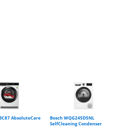
BC87 AbsoluteCare
Bosch WQG245D5NL
SelfCleaning Condenser