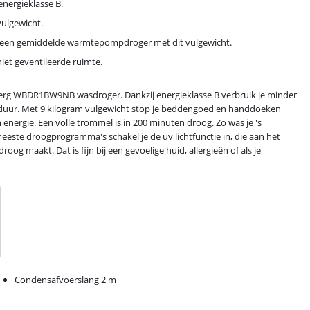
energieklasse B.
vulgewicht.
n een gemiddelde warmtepompdroger met dit vulgewicht.
iet geventileerde ruimte.
sberg WBDR1BW9NB wasdroger. Dankzij energieklasse B verbruik je minder
ensduur. Met 9 kilogram vulgewicht stop je beddengoed en handdoeken
n energie. Een volle trommel is in 200 minuten droog. Zo was je 's
 meeste droogprogramma's schakel je de uv lichtfunctie in, die aan het
g maakt. Dat is fijn bij een gevoelige huid, allergieën of als je
Condensafvoerslang 2 m