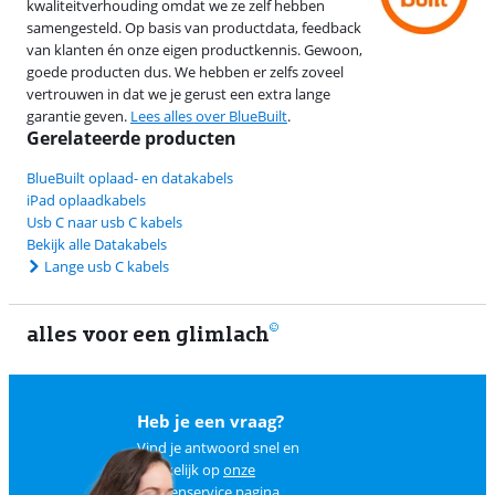
kwaliteitverhouding omdat we ze zelf hebben
samengesteld. Op basis van productdata, feedback
van klanten én onze eigen productkennis. Gewoon,
goede producten dus. We hebben er zelfs zoveel
vertrouwen in dat we je gerust een extra lange
garantie geven.
Lees alles over BlueBuilt
.
Gerelateerde producten
BlueBuilt oplaad- en datakabels
iPad oplaadkabels
Usb C naar usb C kabels
Bekijk alle Datakabels
Lange usb C kabels
alles voor een glimlach
2
Heb je een vraag?
Vind je antwoord snel en
makkelijk op
onze
klantenservice pagina
.