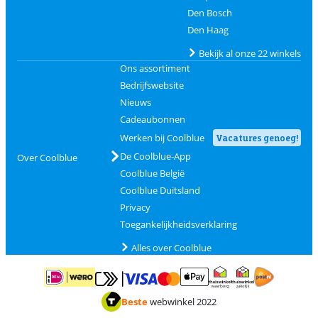
Den Bosch
Den Haag
Bekijk al onze 22 winkels
Ons assortiment
Bedrijfswebsite
Nieuws
Cadeaubonnen
Werken bij Coolblue
Vacatures genoeg!
De Coolblue-App
Over Coolblue
Coolblue België
Coolblue Duitsland
Privacy
Toegankelijkheidsverklaring
Alles over Coolblue
Betalen met MasterCard en Visa via ClickToPay
Betalen met ApplePay
Betalen met iDEAL | Wero
Verzending en 
Thuiswinkel waarborg
Thuiswinkel waarborg
Beste
webwinkel 2022