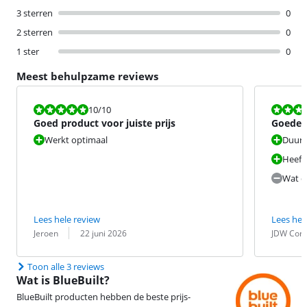
3 sterren
0
2 sterren
0
1 ster
0
Meest behulpzame reviews
Beoordeling is 10 van de 10.
Beoordeling i
10
/10
Goed product voor juiste prijs
Goede k
Werkt optimaal
Duurz
Heeft 
Wat di
Lees hele review
Lees hel
Beoordeling door:
Datum:
Beoordeling 
Datum:
Jeroen
22 juni 2026
JDW Cons
Toon alle 3 reviews
Wat is BlueBuilt?
BlueBuilt producten hebben de beste prijs-