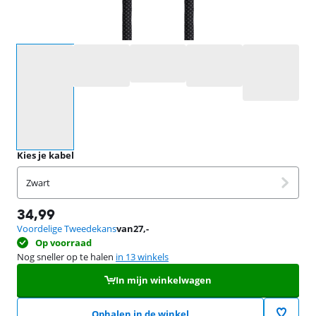
Selecteer een optie
Kies je kabel
Zwart
34,99
Voordelige Tweedekans
van
27
,-
Op voorraad
Nog sneller op te halen
in 13 winkels
In mijn winkelwagen
Ophalen in de winkel