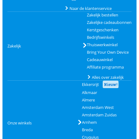
Naar de klantenservice
Zakelijk bestellen
Zakelijke cadeaubonnen
Kerstgeschenken
Bedrijfswinkels
Thuiswerkwinkel
Zakelijk
Bring Your Own Device
Cadeauwinkel
Affiliate programma
Alles over zakelijk
Ekkersrijt
Nieuw!
Alkmaar
Almere
Amsterdam West
Amsterdam Zuidas
Arnhem
Onze winkels
Breda
Cruquius