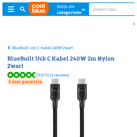
Bekijk alle
categorieën
Ongeopend
ruilen
Ongeopend
ruilen
BlueBuilt Usb C Kabel 240W Zwart
BlueBuilt Usb C Kabel 240W 2m Nylon
Zwart
Beoordeling is 9,0 van de 10, gebaseerd op 3 reviews.
9,0
/10
(3 reviews)
5 jaar garantie