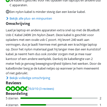
De kabel is geschikt voor het opladen van laptops en andere usb
C apparaten.
Een nylon kabel is minder stevig dan een kevlar kabel.
Bekijk alle plus- en minpunten
Omschrijving
Laad je laptop en andere apparaten extra snel op met de BlueBuilt
Usb C Kabel 240W 2m Nylon Zwart. Deze kabel is geschikt voor
opladers met een ovale usb C poort. Hij levert 240 watt aan
vermogen, dus je laadt hiermee met gemak een krachtige laptop
op. Door het nylon materiaal gaat hij langer mee dan een kunststof
kabel. Je neemt hem dus ook zonder zorgen met je mee naar
kantoor of een andere werkplek. Dankzij de kabellengte van 2
meter heb je genoeg bewegingsvrijheid tijdens het werken. Door de
kabelbinder berg je de kabel netjes op wanneer je hem meeneemt
of niet gebruikt.
Bekijk volledige omschrijving
Reviews
Beoordeling is 9,0 van de 10, gebaseerd op 3 reviews.
9,0
/10
(3 reviews)
Beoordeling
5 sterren
2
4 sterren
1