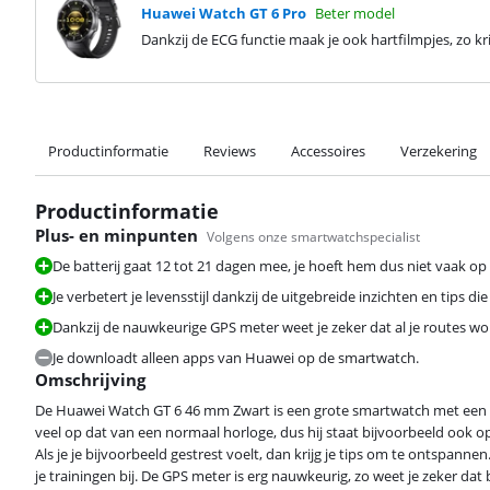
Huawei Watch GT 6 Pro
Beter model
Dankzij de ECG functie maak je ook hartfilmpjes, zo krijg
Productinformatie
Reviews
Accessoires
Verzekering
Productinformatie
Plus- en minpunten
Volgens onze smartwatchspecialist
De batterij gaat 12 tot 21 dagen mee, je hoeft hem dus niet vaak op 
Je verbetert je levensstijl dankzij de uitgebreide inzichten en tips die 
Dankzij de nauwkeurige GPS meter weet je zeker dat al je routes w
Je downloadt alleen apps van Huawei op de smartwatch.
Omschrijving
De Huawei Watch GT 6 46 mm Zwart is een grote smartwatch met een lan
veel op dat van een normaal horloge, dus hij staat bijvoorbeeld ook op n
Als je je bijvoorbeeld gestrest voelt, dan krijg je tips om te ontspannen
je trainingen bij. De GPS meter is erg nauwkeurig, zo weet je zeker da