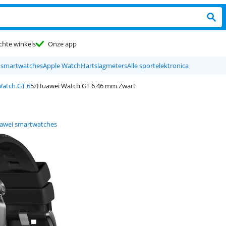
chte winkels
Onze app
 smartwatches
Apple Watch
Hartslagmeters
Alle sportelektronica
atch GT 6
Huawei Watch GT 6 46 mm Zwart
awei smartwatches