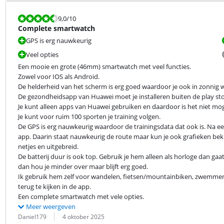
Beoordeling is 9,0 van de 10.
9,0
/10
Complete smartwatch
GPS is erg nauwkeurig
Veel opties
Een mooie en grote (46mm) smartwatch met veel functies.

Zowel voor IOS als Android.

De helderheid van het scherm is erg goed waardoor je ook in zonnig w
De gezondheidsapp van Huawei moet je installeren buiten de play sto
Je kunt alleen apps van Huawei gebruiken en daardoor is het niet mogel
Je kunt voor ruim 100 sporten je training volgen.

De GPS is erg nauwkeurig waardoor de trainingsdata dat ook is. Na een tr
app. Daarin staat nauwkeurig de route maar kun je ook grafieken bekij
netjes en uitgebreid.

De batterij duur is ook top. Gebruik je hem alleen als horloge dan gaa
dan hou je minder over maar blijft erg goed.

Ik gebruik hem zelf voor wandelen, fietsen/mountainbiken, zwemmen, 
terug te kijken in de app.

Een complete smartwatch met vele opties.
Meer weergeven
Beoordeling door:
Datum:
Daniel179
4 oktober 2025