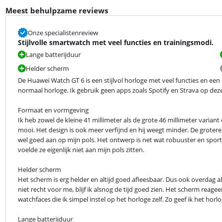
Meest behulpzame reviews
Onze specialistenreview
Stijlvolle smartwatch met veel functies en trainingsmodi.
Lange batterijduur
Helder scherm
De Huawei Watch GT 6 is een stijlvol horloge met veel functies en een l
normaal horloge. Ik gebruik geen apps zoals Spotify en Strava op de
Formaat en vormgeving

Ik heb zowel de kleine 41 millimeter als de grote 46 millimeter variant 
mooi. Het design is ook meer verfijnd en hij weegt minder. De grotere 
wel goed aan op mijn pols. Het ontwerp is net wat robuuster en sporti
voelde ze eigenlijk niet aan mijn pols zitten.
Helder scherm

Het scherm is erg helder en altijd goed afleesbaar. Dus ook overdag al
niet recht voor me, blijf ik alsnog de tijd goed zien. Het scherm reageert 
watchfaces die ik simpel instel op het horloge zelf. Zo geef ik het horlo
Lange batterijduur
