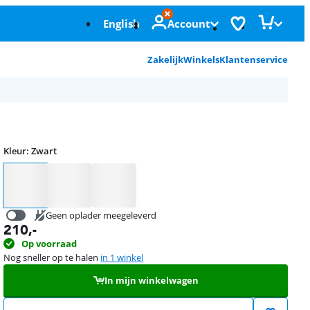
English
Account
Zakelijk
Winkels
Klantenservice
Kleur
:
Zwart
Kleur
Geen oplader meegeleverd
210
,-
34,99
Op voorraad
Nog sneller op te halen
in 1 winkel
In mijn winkelwagen