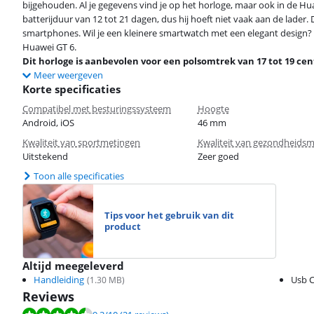
bijgehouden. Al je gegevens vind je op het horloge, maar ook in de H
batterijduur van 12 tot 21 dagen, dus hij hoeft niet vaak aan de lader
smartphones. Wil je een kleinere smartwatch met een elegant design?
Huawei GT 6.
Dit horloge is aanbevolen voor een polsomtrek van 17 tot 19 ce
Meer weergeven
Korte specificaties
Compatibel met besturingssysteem
Hoogte
Android, iOS
46 mm
Kwaliteit van sportmetingen
Kwaliteit van gezondheids
Uitstekend
Zeer goed
Toon alle specificaties
Tips voor het gebruik van dit
product
Altijd meegeleverd
Handleiding
Usb C
(
1.30
MB)
Reviews
Beoordeling is 9,3 van de 10, gebaseerd op 21 reviews.