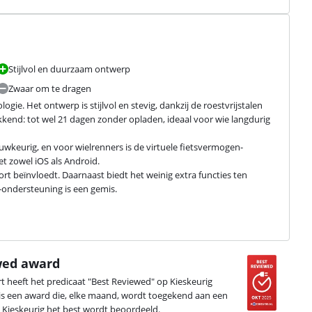
Stijlvol en duurzaam ontwerp
Zwaar om te dragen
e. Het ontwerp is stijlvol en stevig, dankzij de roestvrijstalen 
kend: tot wel 21 dagen zonder opladen, ideaal voor wie langdurig 
uwkeurig, en voor wielrenners is de virtuele fietsvermogen-
 zowel iOS als Android.

ort beïnvloedt. Daarnaast biedt het weinig extra functies ten 
ondersteuning is een gemis.
wed award
heeft het predicaat "Best Reviewed" op Kieskeurig
 is een award die, elke maand, wordt toegekend aan een
Kieskeurig het best wordt beoordeeld.