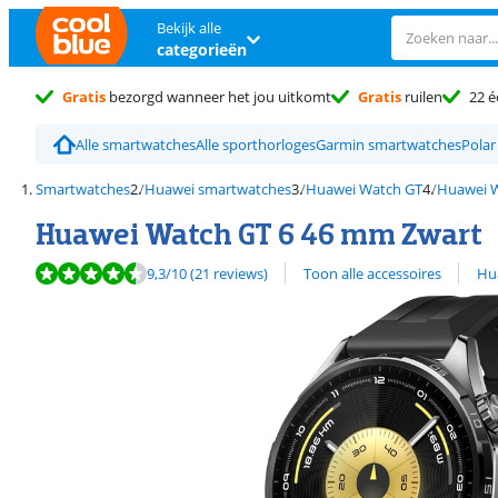
Bekijk alle
categorieën
Gratis
bezorgd wanneer het jou uitkomt
Gratis
ruilen
22 é
Alle smartwatches
Alle sporthorloges
Garmin smartwatches
Polar
Smartwatches
Huawei smartwatches
Huawei Watch GT
Huawei W
Huawei Watch GT 6 46 mm Zwart
Beoordeling is 9,3 van de 10, gebaseerd op 21 reviews.
Bekijk alle
9,3
/10
(21 reviews)
Toon alle accessoires
Hu