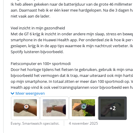
Ik heb alleen gekeken naar de batterijduur van de grote 46 millimete
aan. Daarnaast heb ik er één keer mee hardgelopen. Na die 3 dagen had
niet vaak aan de lader.
Veel inzicht in mijn gezondheid

Met de GT 6 krijg ik inzicht in onder andere mijn slaap, stress en bewe
smartphone in de Huawei Health app. Per onderdeel zie ik hoe ik per dag
geslapen, krijg ik in de app tips waarmee ik mijn nachtrust verbeter.
Spotify luisteren bijvoorbeeld.
Fietscomputer en 100+ sportmodi

Door het horloge tijdens het fietsen te gebruiken, gebruik ik mijn sma
bijvoorbeeld het vermogen dat ik trap, maar uiteraard ook mijn hartsl
op mijn smartphone. In totaal zitten er meer dan 100 sportmodi op. V
Health app vind ik ook veel trainingsplannen voor bijvoorbeeld een 
Meer weergeven
Beoordeling door:
Datum:
Evany. Smartwatch specialist.
4 november 2025