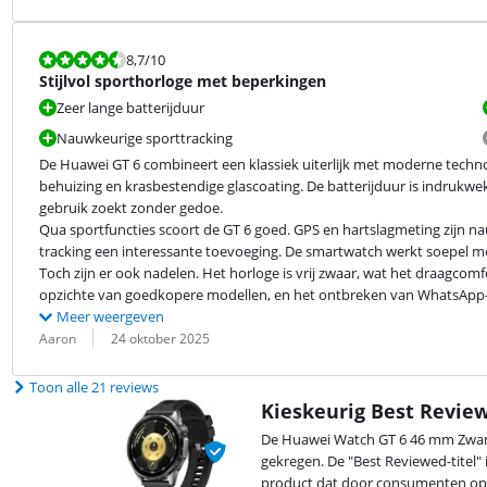
Beoordeling is 8,7 van de 10.
8,7
/10
Stijlvol sporthorloge met beperkingen
Zeer lange batterijduur
Nauwkeurige sporttracking
De Huawei GT 6 combineert een klassiek uiterlijk met moderne technologi
behuizing en krasbestendige glascoating. De batterijduur is indrukwek
gebruik zoekt zonder gedoe.

Qua sportfuncties scoort de GT 6 goed. GPS en hartslagmeting zijn na
tracking een interessante toevoeging. De smartwatch werkt soepel met
Toch zijn er ook nadelen. Het horloge is vrij zwaar, wat het draagcomf
opzichte van goedkopere modellen, en het ontbreken van WhatsApp-
Meer weergeven
Beoordeling door:
Datum:
Aaron
24 oktober 2025
Toon alle 21 reviews
Kieskeurig Best Revie
De Huawei Watch GT 6 46 mm Zwart 
gekregen. De "Best Reviewed-titel"
product dat door consumenten op 