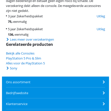
dagen bedenktijd en betaalt geen eigen risico bij schade. De
verzekering dekt alleen de console. De meegeleverde accessoires
zijn niet gedekt.
3 jaar Zekerheidspakket
Uitleg
75
,-
eenmalig
5 jaar Zekerheidspakket
Uitleg
136
,-
eenmalig
Lees meer over verzekeringen
Gerelateerde producten
Bekijk alle Consoles
PlayStation 5 Pro & Slim
Alles voor de PlayStation 5
Sony
Ons assortiment
Bedrijfswebsite
Klantenservice