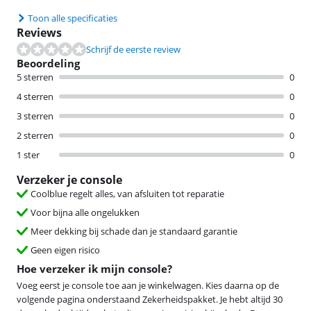
Toon alle specificaties
Reviews
Schrijf de eerste review
Beoordeling
5 sterren
0
4 sterren
0
3 sterren
0
2 sterren
0
1 ster
0
Verzeker je console
Coolblue regelt alles, van afsluiten tot reparatie
Voor bijna alle ongelukken
Meer dekking bij schade dan je standaard garantie
Geen eigen risico
Hoe verzeker ik mijn console?
Voeg eerst je console toe aan je winkelwagen. Kies daarna op de
volgende pagina onderstaand Zekerheidspakket. Je hebt altijd 30