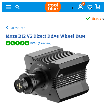
Gratis
ruilen
Racesturen
Moza R12 V2 Direct Drive Wheel Base
Beoordeling is 10 van de 10, gebaseerd op 1 review.
10
/10
(1 review)