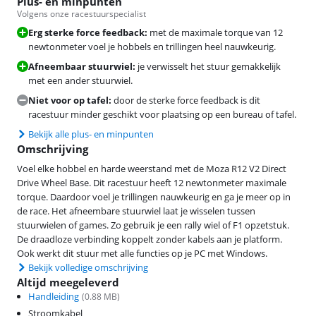
Plus- en minpunten
Volgens onze racestuurspecialist
Erg sterke force feedback:
met de maximale torque van 12
newtonmeter voel je hobbels en trillingen heel nauwkeurig.
Afneembaar stuurwiel:
je verwisselt het stuur gemakkelijk
met een ander stuurwiel.
Niet voor op tafel:
door de sterke force feedback is dit
racestuur minder geschikt voor plaatsing op een bureau of tafel.
Bekijk alle plus- en minpunten
Omschrijving
Voel elke hobbel en harde weerstand met de Moza R12 V2 Direct
Drive Wheel Base. Dit racestuur heeft 12 newtonmeter maximale
torque. Daardoor voel je trillingen nauwkeurig en ga je meer op in
de race. Het afneembare stuurwiel laat je wisselen tussen
stuurwielen of games. Zo gebruik je een rally wiel of F1 opzetstuk.
De draadloze verbinding koppelt zonder kabels aan je platform.
Ook werkt dit stuur met alle functies op je PC met Windows.
Bekijk volledige omschrijving
Altijd meegeleverd
Handleiding
(
0.88
MB)
Stroomkabel