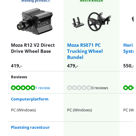
Moza R12 V2 Direct
Moza RS071 PC
Hori 
Drive Wheel Base
Trucking Wheel
Syste
Bundel
419
,-
479
,-
550
,-
Reviews
Beoordeling is 10 van de 10, gebaseerd op 1 review.
Beoordeling is 9,4 van de 10, gebaseerd op 17 reviews.
Beoordeling is 10 van de 10, gebaseerd op 3 reviews.
Beoordeling is 8,9 van de 10, gebaseerd op 5 reviews.
1 review
0 reviews
Computerplatform
PC (Windows)
PC (Windows)
PC (Wi
Plaatsing racestuur