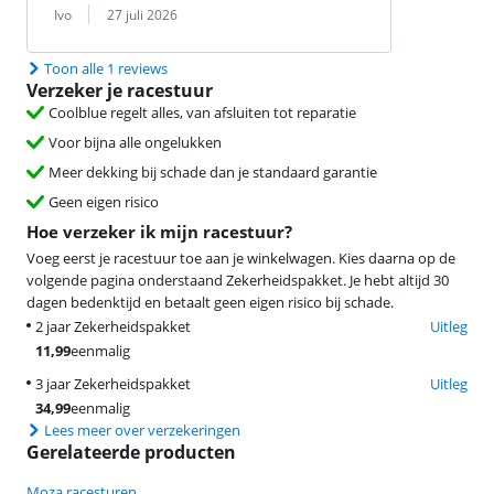
Beoordeling door:
Datum:
Ivo
27 juli 2026
Toon alle 1 reviews
Verzeker je racestuur
Coolblue regelt alles, van afsluiten tot reparatie
Voor bijna alle ongelukken
Meer dekking bij schade dan je standaard garantie
Geen eigen risico
Hoe verzeker ik mijn racestuur?
Voeg eerst je racestuur toe aan je winkelwagen. Kies daarna op de
volgende pagina onderstaand Zekerheidspakket. Je hebt altijd 30
dagen bedenktijd en betaalt geen eigen risico bij schade.
2 jaar Zekerheidspakket
Uitleg
11,99
eenmalig
3 jaar Zekerheidspakket
Uitleg
34,99
eenmalig
Lees meer over verzekeringen
Gerelateerde producten
Moza racesturen