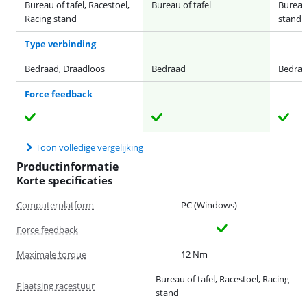
Bureau of tafel, Racestoel,
Bureau of tafel
Bureau 
Racing stand
stand
Type verbinding
Bedraad, Draadloos
Bedraad
Bedra
Force feedback
Toon volledige vergelijking
Productinformatie
Korte specificaties
Computerplatform
PC (Windows)
Force feedback
Maximale torque
12 Nm
Bureau of tafel, Racestoel, Racing
Plaatsing racestuur
stand