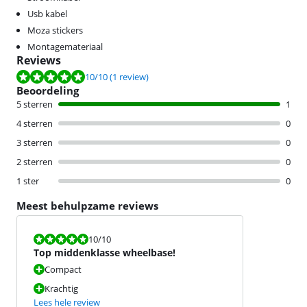
Usb kabel
Moza stickers
Montagemateriaal
Reviews
Beoordeling is 10 van de 10, gebaseerd op 1 review.
10
/10
(1 review)
Beoordeling
5 sterren
1
4 sterren
0
3 sterren
0
2 sterren
0
1 ster
0
Meest behulpzame reviews
Beoordeling is 10 van de 10.
10
/10
Top middenklasse wheelbase!
Compact
Krachtig
Lees hele review