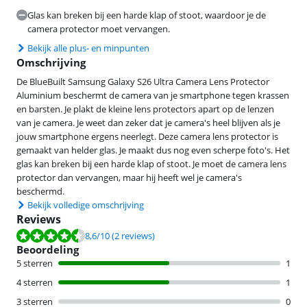
Glas kan breken bij een harde klap of stoot, waardoor je de
camera protector moet vervangen.
Bekijk alle plus- en minpunten
Omschrijving
De BlueBuilt Samsung Galaxy S26 Ultra Camera Lens Protector
Aluminium beschermt de camera van je smartphone tegen krassen
en barsten. Je plakt de kleine lens protectors apart op de lenzen
van je camera. Je weet dan zeker dat je camera's heel blijven als je
jouw smartphone ergens neerlegt. Deze camera lens protector is
gemaakt van helder glas. Je maakt dus nog even scherpe foto's. Het
glas kan breken bij een harde klap of stoot. Je moet de camera lens
protector dan vervangen, maar hij heeft wel je camera's
beschermd.
Bekijk volledige omschrijving
Reviews
Beoordeling is 8,6 van de 10, gebaseerd op 2 reviews.
8,6
/10
(2 reviews)
Beoordeling
5 sterren
1
4 sterren
1
3 sterren
0