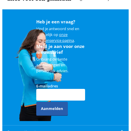
Heb je een vraag?
Vind je antwoord snel en
makkelijk op
onze
klantenservice pagina
.
Meld je aan voor onze
nieuwsbrief
Ontvang de beste
aanbiedingen en
persoonlijk advies.
E-mailadres
Aanmelden