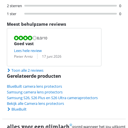
2 sterren
0
1 ster
0
Meest behulpzame reviews
Beoordeling is 8,0 van de 10.
8,0
/10
Goed vast
Lees hele review
Beoordeling door:
Datum:
Pieter Arntz
17 juni 2026
Toon alle 2 reviews
Gerelateerde producten
BlueBuilt camera lens protectors
Samsung camera lens protectors
Samsung S26, S26 Plus en S26 Ultra cameraprotectors
Bekijk alle Camera lens protectors
BlueBuilt
alles voor een glimlach