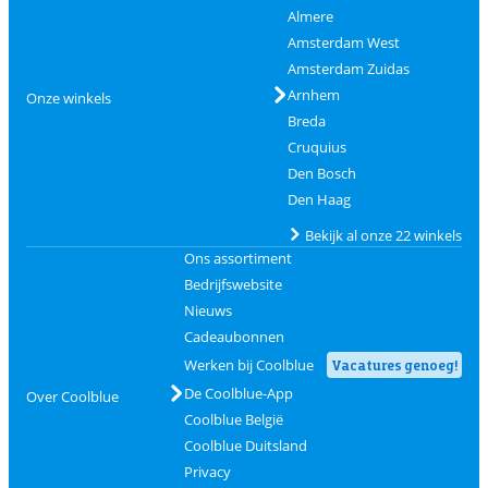
Almere
Amsterdam West
Amsterdam Zuidas
Arnhem
Onze winkels
Breda
Cruquius
Den Bosch
Den Haag
Bekijk al onze 22 winkels
Ons assortiment
Bedrijfswebsite
Nieuws
Cadeaubonnen
Werken bij Coolblue
Vacatures genoeg!
De Coolblue-App
Over Coolblue
Coolblue België
Coolblue Duitsland
Privacy