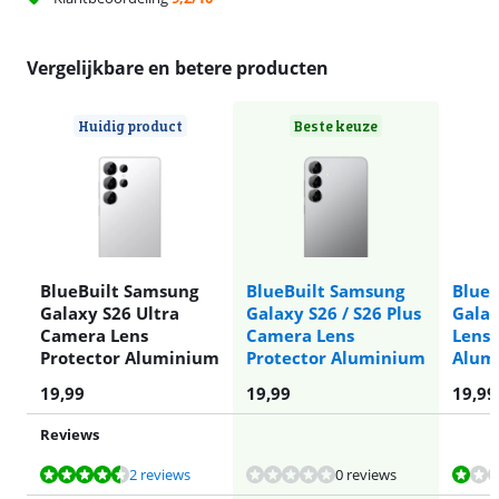
Vergelijkbare en betere producten
Huidig product
Beste keuze
BlueBuilt Samsung
BlueBuilt Samsung
BlueB
Galaxy S26 Ultra
Galaxy S26 / S26 Plus
Gala
Camera Lens
Camera Lens
Lens 
Protector Aluminium
Protector Aluminium
Alum
19,99
19,99
19,99
Reviews
Beoordeling is 8,6 van de 10, gebaseerd op 2 reviews.
Beoordeling is 2,4 van de 10, gebaseerd op 1 review.
Beoordeling is 8,2 van de 10, gebaseerd op 5 reviews.
2 reviews
0 reviews