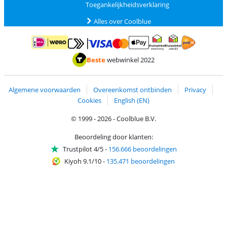
Toegankelijkheidsverklaring
Alles over Coolblue
Betalen met MasterCard en Visa via ClickToPay
Betalen met ApplePay
Betalen met iDEAL | Wero
Verzending en 
Thuiswinkel waarborg
Thuiswinkel waarborg
Beste
webwinkel 2022
Algemene voorwaarden
Overeenkomst ontbinden
Privacy
Cookies
English (EN)
© 1999 - 2026 - Coolblue B.V.
Beoordeling door klanten:
Trustpilot 4/5
-
156.666 beoordelingen
Kiyoh 9.1/10
-
135.471 beoordelingen