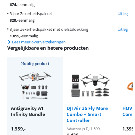
674
,-
eenmalig
3 jaar Zekerheidspakket
Uitleg
828
,-
eenmalig
3 jaar Zekerheidspakket met diefstaldekking
Uitleg
1.059
,-
eenmalig
Lees meer over verzekeringen
Vergelijkbare en betere producten
Huidig product
Antigravity A1
DJI Air 3S Fly More
HOVER
Infinity Bundle
Combo + Smart
Com
Controller
1.359
,-
1.399
1.599
,-
Adviesprijs DJI
1.439
,-