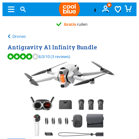
Gratis
ruilen
Drones
Antigravity A1 Infinity Bundle
Beoordeling is 8,0 van de 10, gebaseerd op 3 reviews.
8,0
/10
(3 reviews)