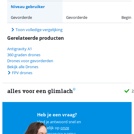
Niveau gebruiker
Gevorderde
Gevorderde
Beginn
Toon volledige vergelijking
Gerelateerde producten
Antigravity A1
360 graden drones
Drones voor gevorderden
Bekijk alle Drones
FPV drones
alles voor een glimlach
2
Heb je een vraag?
Vind je antwoord snel en
makkelijk op
onze
klantenservice pagina
.