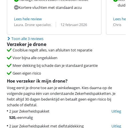
duidel
Kortere vluchten met standaard accu
Lees hele review
Lees hel
Beoordeling door:
Datum:
Beoordeling 
Datum:
Laura. Drone specialist.
12 februari 2026
Chris
Toon alle 3 reviews
Verzeker je drone
Coolblue regelt alles, van afsluiten tot reparatie
Voor bijna alle ongelukken
Meer dekking bij schade dan je standaard garantie
Geen eigen risico
Hoe verzeker ik mijn drone?
Voeg eerst je drone toe aan je winkelwagen. Kies daarna op de
volgende pagina één van onderstaande Zekerheidspakketten. Je
hebt altijd 30 dagen bedenktijd en betaalt geen eigen risico bij
schade of diefstal.
2 jaar Zekerheidspakket
Uitleg
520
,-
eenmalig
2 jaar Zekerheidspakket met diefstaldekking
Uitleg