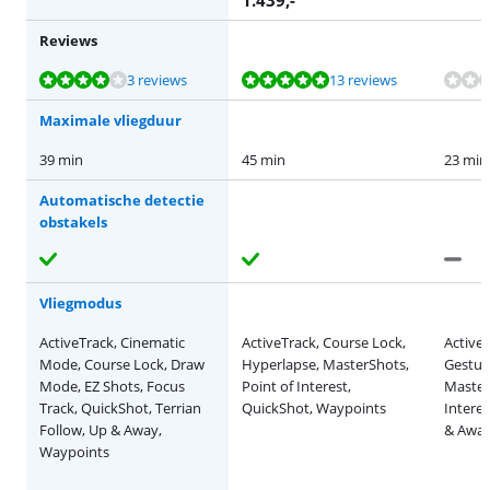
Reviews
Beoordeling is 8,0 van de 10, gebaseerd op 3 reviews.
Beoordeling is 9,5 van de 10, gebaseerd op 13 reviews.
Beoordeling is 10 van de 10, gebaseerd op 4 reviews.
Beoordeling is 8,0 van de 10, gebaseerd op 3 reviews.
3 reviews
13 reviews
Maximale vliegduur
39 min
45 min
23 min
Automatische detectie
obstakels
Vliegmodus
ActiveTrack, Cinematic
ActiveTrack, Course Lock,
Active
Mode, Course Lock, Draw
Hyperlapse, MasterShots,
Gestur
Mode, EZ Shots, Focus
Point of Interest,
Master
Track, QuickShot, Terrian
QuickShot, Waypoints
Intere
Follow, Up & Away,
& Away
Waypoints