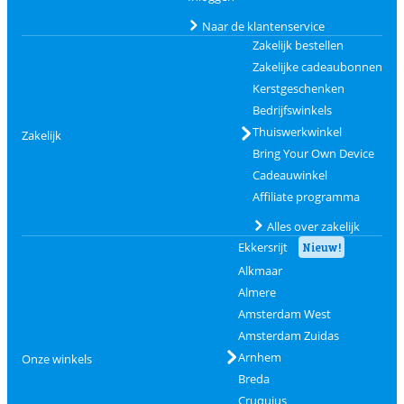
Naar de klantenservice
Zakelijk bestellen
Zakelijke cadeaubonnen
Kerstgeschenken
Bedrijfswinkels
Thuiswerkwinkel
Zakelijk
Bring Your Own Device
Cadeauwinkel
Affiliate programma
Alles over zakelijk
Ekkersrijt
Nieuw!
Alkmaar
Almere
Amsterdam West
Amsterdam Zuidas
Arnhem
Onze winkels
Breda
Cruquius