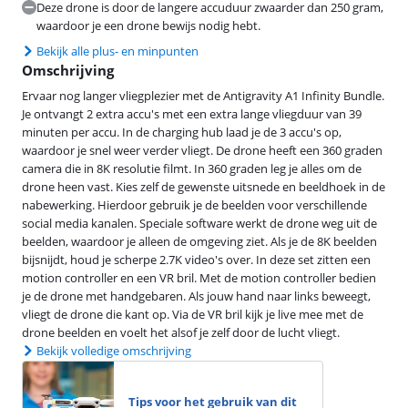
Deze drone is door de langere accuduur zwaarder dan 250 gram,
waardoor je een drone bewijs nodig hebt.
Bekijk alle plus- en minpunten
Omschrijving
Ervaar nog langer vliegplezier met de Antigravity A1 Infinity Bundle.
Je ontvangt 2 extra accu's met een extra lange vliegduur van 39
minuten per accu. In de charging hub laad je de 3 accu's op,
waardoor je snel weer verder vliegt. De drone heeft een 360 graden
camera die in 8K resolutie filmt. In 360 graden leg je alles om de
drone heen vast. Kies zelf de gewenste uitsnede en beeldhoek in de
nabewerking. Hierdoor gebruik je de beelden voor verschillende
social media kanalen. Speciale software werkt de drone weg uit de
beelden, waardoor je alleen de omgeving ziet. Als je de 8K beelden
bijsnijdt, houd je scherpe 2.7K video's over. In deze set zitten een
motion controller en een VR bril. Met de motion controller bedien
je de drone met handgebaren. Als jouw hand naar links beweegt,
vliegt de drone die kant op. Via de VR bril kijk je live mee met de
drone beelden en voelt het alsof je zelf door de lucht vliegt.
Bekijk volledige omschrijving
Tips voor het gebruik van dit