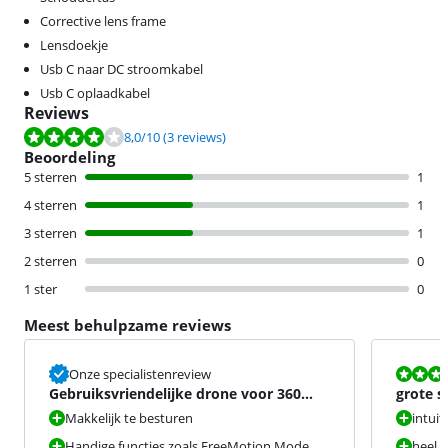
Corrective lens frame
Lensdoekje
Usb C naar DC stroomkabel
Usb C oplaadkabel
Reviews
Beoordeling is 8,0 van de 10, gebaseerd op 3 reviews.
8,0
/10
(3 reviews)
Beoordeling
5 sterren
1
4 sterren
1
3 sterren
1
2 sterren
0
1 ster
0
Meest behulpzame reviews
Beoordeling i
Onze specialistenreview
Gebruiksvriendelijke drone voor 360
grote s
graden beelden.
vorige 
Makkelijk te besturen
intuit
Handige functies zoals FreeMotion Mode
heel 