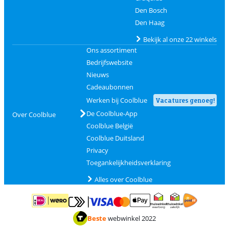
Den Bosch
Den Haag
Bekijk al onze 22 winkels
Ons assortiment
Bedrijfswebsite
Nieuws
Cadeaubonnen
Werken bij Coolblue
Vacatures genoeg!
De Coolblue-App
Over Coolblue
Coolblue België
Coolblue Duitsland
Privacy
Toegankelijkheidsverklaring
Alles over Coolblue
Betalen met MasterCard en Visa via ClickToPay
Betalen met ApplePay
Betalen met iDEAL | Wero
Verzending en 
Thuiswinkel waarborg
Thuiswinkel waarborg
Beste
webwinkel 2022