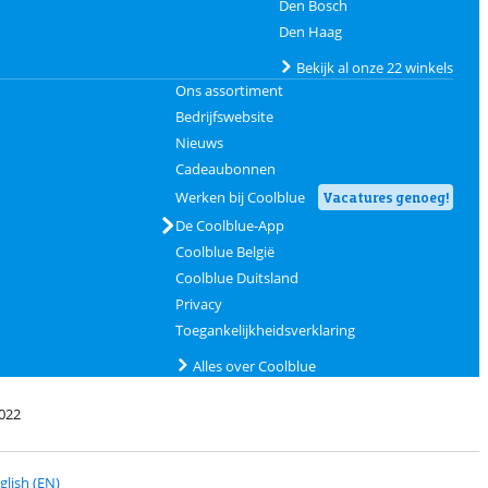
Den Bosch
Den Haag
Bekijk al onze 22 winkels
Ons assortiment
Bedrijfswebsite
Nieuws
Cadeaubonnen
Werken bij Coolblue
Vacatures genoeg!
De Coolblue-App
Coolblue België
Coolblue Duitsland
Privacy
Toegankelijkheidsverklaring
Alles over Coolblue
022
t PostNL
glish (EN)