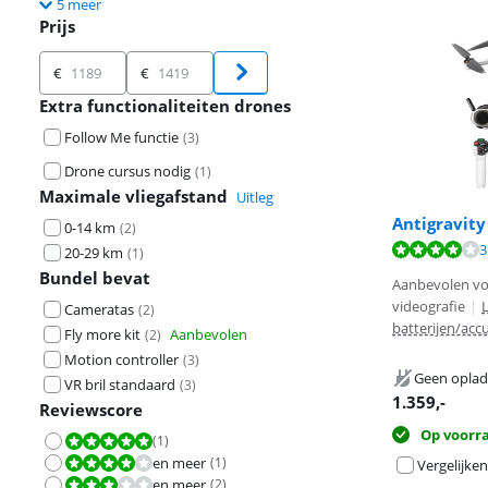
5 meer
Prijs
Prijs
€
€
Extra functionaliteiten drones
Follow Me functie
(
3
)
Drone cursus nodig
(
1
)
Maximale vliegafstand
Uitleg
Antigravity
0-14 km
(
2
)
Beoordeling is 
3
20-29 km
(
1
)
Bundel bevat
Aanbevolen vo
videografie
|
Cameratas
(
2
)
batterijen/accu
Fly more kit
Aanbevolen
(
2
)
Motion controller
(
3
)
Geen oplad
VR bril standaard
(
3
)
1.359
,-
Reviewscore
Op voorr
(
1
)
Beoordeling is 10 van de 10.
en meer
(
1
)
Beoordeling is 8,0 van de 10.
Vergelijken
en meer
(
2
)
Beoordeling is 6,0 van de 10.