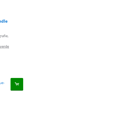
ndle
rafie,
verde
ue-