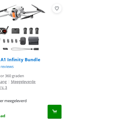
 A1 Infinity Bundle
8,0 van de 10, gebaseerd op 3 reviews.
 reviews
or 360 graden
Lang
|
Meegeleverde
's: 3
er meegeleverd
aad