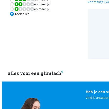
Voordelige Tw
en meer
(
2
)
Beoordeling is 4,0 van de 10.
en meer
(
2
)
Beoordeling is 2,0 van de 10.
Toon alles
alles voor een glimlach
Heb je een v
Vind je antwoor