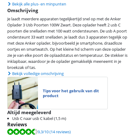
Bekijk alle plus- en minpunten
Omschrijving
Je laadt meerdere apparaten tegelijkertijd snel op met de Anker
Oplader 3 Usb Poorten 100W Zwart. Deze oplader heeft 2 usb C
poorten die snelladen met 100 watt ondersteunen. De usb A poort
ondersteunt 33 watt snelladen. Je laadt dus 3 apparaten tegelijk op
met deze Anker oplader, bijvoorbeeld je smartphone, draadloze
oortjes en smartwatch. Op het kleine hd scherm van deze oplader
zie je van elke poort de oplaadstatus en temperatuur. De stekker is
inklapbaar, waardoor je de oplader gemakkelijk meeneemt in je
broekzak of tas.
Bekijk volledige omschrijving
Tips voor het gebruik van dit
product
Altijd meegeleverd
Usb C naar usb C kabel (1,5 m)
Reviews
Beoordeling is 9,3 van de 10, gebaseerd op 14 reviews.
9,3
/10
(14 reviews)