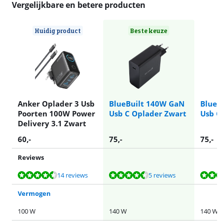
Vergelijkbare en betere producten
Huidig product
Beste keuze
Anker Oplader 3 Usb
BlueBuilt 140W GaN
Blue
Poorten 100W Power
Usb C Oplader Zwart
Usb C
Delivery 3.1 Zwart
60
,-
75
,-
75
,-
Reviews
Beoordeling is 9,3 van de 10, gebaseerd op 14 reviews.
Beoordeling is 9,0 van de 10, gebaseerd op 5 reviews.
Beoordeling is 9,0 van de 10, gebaseerd op 5 reviews.
Beoordeling is 9,0 van de 10, gebaseerd op 5 reviews.
Beoordeling is 9,0 van de 10, gebaseerd op 5 reviews.
14 reviews
5 reviews
Vermogen
100 W
140 W
140 W