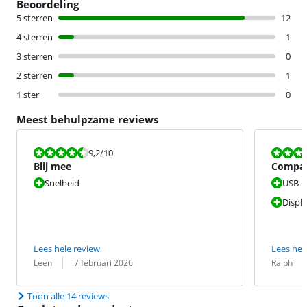
Beoordeling
5 sterren
12
4 sterren
1
3 sterren
0
2 sterren
1
1 ster
0
Meest behulpzame reviews
Beoordeling is 9,2 van de 10.
Beoordeling i
9,2
/10
Blij mee
Compac
display
Snelheid
USB-A
Displ
Lees hele review
Lees hel
Beoordeling door:
Datum:
Beoordeling 
Datum:
Leen
7 februari 2026
Ralph
Toon alle 14 reviews