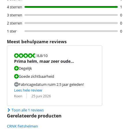
4 sterren
1
3 sterren
0
2 sterren
0
1 ster
0
Meest behulpzame reviews
Beoordeling is 8,8 van de 10.
8,8
/10
Prima helm, maar zeer oude
productiedatum
Degelijk
Goede zichtbaarheid
Fabricagedatum ruim 2.5 jaar geleden!
Lees hele review
Beoordeling door:
Datum:
Koen
25 juni 2026
Toon alle 1 reviews
Gerelateerde producten
CRNK fietshelmen