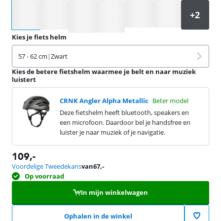
Selecteer een optie
Kies je fiets helm
57 - 62 cm
|
Zwart
Kies de betere fietshelm waarmee je belt en naar muziek
luistert
CRNK Angler Alpha Metallic
Beter model
Deze fietshelm heeft bluetooth, speakers en
een microfoon. Daardoor bel je handsfree en
luister je naar muziek of je navigatie.
109
,-
Voordelige Tweedekans
van
67
,-
Op voorraad
In mijn winkelwagen
Ophalen in de winkel