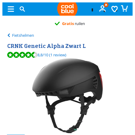
Gratis
ruilen
Fietshelmen
CRNK Genetic Alpha Zwart L
Beoordeling is 8,8 van de 10, gebaseerd op 1 review.
8,8
/10
(1 review)