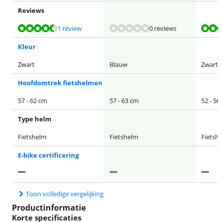
Reviews
Beoordeling is 8,8 van de 10, gebaseerd op 1 review.
Beoordeling is 8,8 van de 10, gebaseerd op 1 review.
1 review
0 reviews
Kleur
Zwart
Blauw
Zwart
Hoofdomtrek fietshelmen
57 - 62 cm
57 - 63 cm
52 - 56
Type helm
Fietshelm
Fietshelm
Fietsh
E-bike certificering
Toon volledige vergelijking
Productinformatie
Korte specificaties