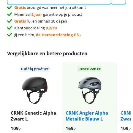
Gratis
bezorgd wanneer het jou uitkomt
Minimaal
2 jaar
garantie op je product
Gratis
ruilen binnen 30 dagen
Klantbeoordeling
9,2/10
Jij een helm,
de Hersenstichting € 5,-
Vergelijkbare en betere producten
Huidig product
Beste keuze
CRNK Genetic Alpha
CRNK Angler Alpha
CRNK
Zwart L
Metallic Blauw L
Zwar
109
,-
169
,-
109
,-