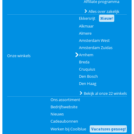
Affiliate programma
Alles over zakelijk
Ekkersrijt
Nieuw!
Alkmaar
Almere
Amsterdam West
Amsterdam Zuidas
Arnhem
Onze winkels
Breda
Cruquius
Den Bosch
Den Haag
Bekijk al onze 22 winkels
Ons assortiment
Bedrijfswebsite
Nieuws
Cadeaubonnen
Werken bij Coolblue
Vacatures genoeg!