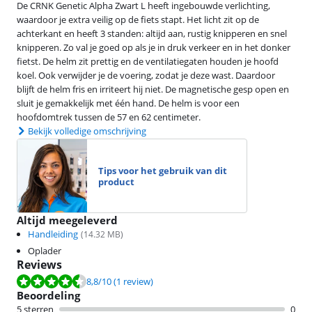
De CRNK Genetic Alpha Zwart L heeft ingebouwde verlichting,
waardoor je extra veilig op de fiets stapt. Het licht zit op de
achterkant en heeft 3 standen: altijd aan, rustig knipperen en snel
knipperen. Zo val je goed op als je in druk verkeer en in het donker
fietst. De helm zit prettig en de ventilatiegaten houden je hoofd
koel. Ook verwijder je de voering, zodat je deze wast. Daardoor
blijft de helm fris en irriteert hij niet. De magnetische gesp open en
sluit je gemakkelijk met één hand. De helm is voor een
hoofdomtrek tussen de 57 en 62 centimeter.
Bekijk volledige omschrijving
Tips voor het gebruik van dit
product
Altijd meegeleverd
Handleiding
(
14.32
MB)
Oplader
Reviews
Beoordeling is 8,8 van de 10, gebaseerd op 1 review.
8,8
/10
(1 review)
Beoordeling
5 sterren
0