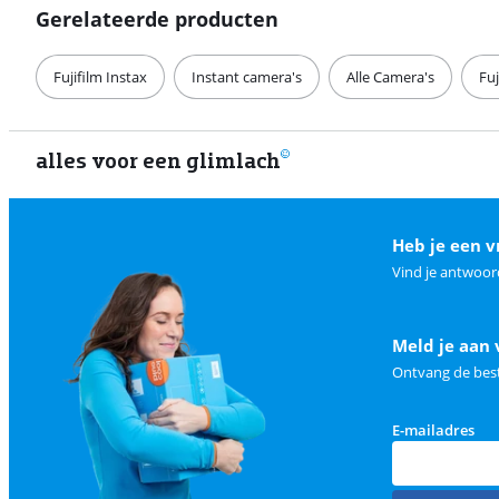
Gerelateerde producten
Fujifilm Instax
Instant camera's
Alle Camera's
Fuj
alles voor een glimlach
Heb je een v
Vind je antwoor
Meld je aan 
Ontvang de best
E-mailadres