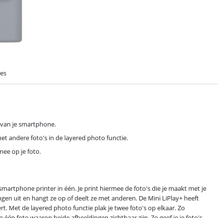
ies
s van je smartphone.
et andere foto's in de layered photo functie.
ee op je foto.
smartphone printer in één. Je print hiermee de foto's die je maakt met je
ngen uit en hangt ze op of deelt ze met anderen. De Mini LiPlay+ heeft
rt. Met de layered photo functie plak je twee foto's op elkaar. Zo
n één foto waarop beide afbeeldingen zichtbaar zijn. Zo geef je je foto's