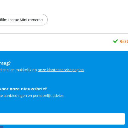
ifilm Instax Mini camera's
Grat
raag?
d snel en makkelijk op
onze klantenservice pagina
.
voor onze nieuwsbrief
e aanbiedingen en persoonlijk advies.