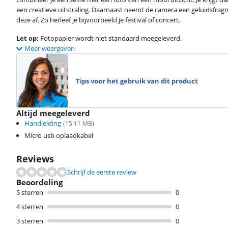
een creatieve uitstraling. Daarnaast neemt de camera een geluidsfrag
deze af. Zo herleef je bijvoorbeeld je festival of concert.
Let op:
Fotopapier wordt niet standaard meegeleverd.
Meer weergeven
Tips voor het gebruik van dit product
Altijd meegeleverd
Handleiding
(
15.11
MB)
Micro usb oplaadkabel
Reviews
Schrijf de eerste review
Beoordeling
5 sterren
0
4 sterren
0
3 sterren
0