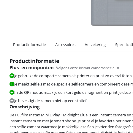
Productinformatie
Accessoires
Verzekering
Specificat
Productinformatie
Plus- en minpunten
Volgens onze instant cameraspecialist
Je gebruikt de compacte camera als printer en print zo overal foto'
Je maakt selfie's met de speciale selfiecamera en combineert deze m
In de QR modus maak je een kort geluidsfragment en print je deze m
Je bevestigt de camera niet op een statief.
Omschrijving
De Fujifilm Instax Mini LiPlay+ Midnight Blue is een instant camera en 
instant camera en met je smartphone. Je print al je favoriete herinneri
een selfie camera waarmee je makkelijk jezelf en je vrienden fotografee
combineer je een selfie met een foto van een mooi uitzicht. Je krijgt da