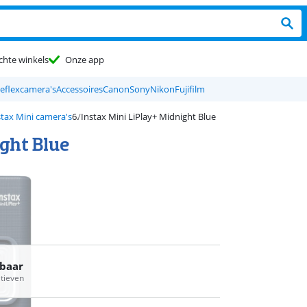
chte winkels
Onze app
reflexcamera's
Accessoires
Canon
Sony
Nikon
Fujifilm
nstax Mini camera's
Instax Mini LiPlay+ Midnight Blue
ight Blue
rbaar
atieven