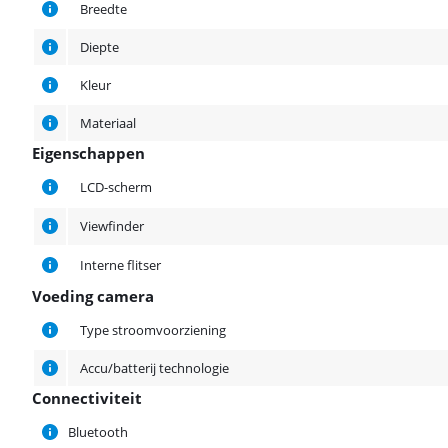
Breedte
Diepte
Kleur
Materiaal
Eigenschappen
Eigenschappen
LCD-scherm
Viewfinder
Interne flitser
Voeding camera
Voeding camera
Type stroomvoorziening
Accu/batterij technologie
Connectiviteit
Connectiviteit
Bluetooth