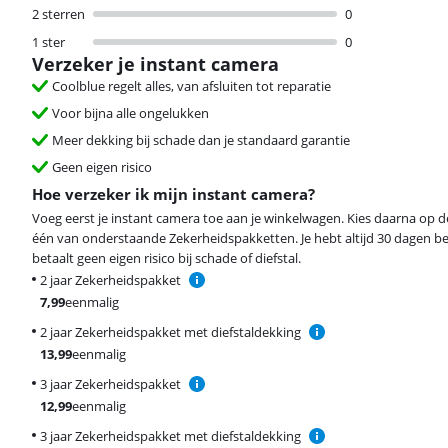
2 sterren
0
1 ster
0
Verzeker je instant camera
Coolblue regelt alles, van afsluiten tot reparatie
Voor bijna alle ongelukken
Meer dekking bij schade dan je standaard garantie
Geen eigen risico
Hoe verzeker ik mijn instant camera?
Voeg eerst je instant camera toe aan je winkelwagen. Kies daarna op 
één van onderstaande Zekerheidspakketten. Je hebt altijd 30 dagen b
betaalt geen eigen risico bij schade of diefstal.
2 jaar Zekerheidspakket
7,99
eenmalig
2 jaar Zekerheidspakket met diefstaldekking
13,99
eenmalig
3 jaar Zekerheidspakket
12,99
eenmalig
3 jaar Zekerheidspakket met diefstaldekking