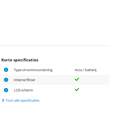
Korte specificaties
Type stroomvoorziening
Accu / batterij
Interne flitser
LCD-scherm
Toon alle specificaties