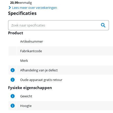
20,99
eenmalig
Lees meer over verzekeringen
Specificaties
Product
Product
Artikelnummer
Fabrikantcode
Merk
Afhandeling van je defect
Oude apparaat gratis retour
Fysieke eigenschappen
Fysieke eigenschappen
Gewicht
Hoogte