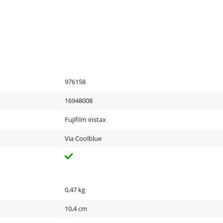
976158
16948008
Fujifilm instax
Via Coolblue
0,47 kg
10,4 cm