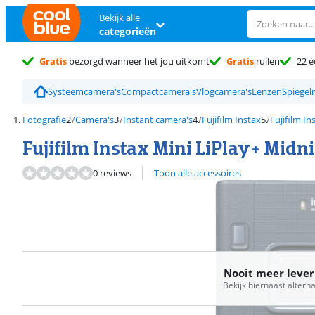
Bekijk alle
categorieën
Gratis
bezorgd wanneer het jou uitkomt
Gratis
ruilen
22 é
Systeemcamera's
Compactcamera's
Vlogcamera's
Lenzen
Spiegel
Fotografie
Camera's
Instant camera's
Fujifilm Instax
Fujifilm I
Fujifilm Instax Mini LiPlay+ Midn
0 reviews
Toon alle accessoires
Nooit meer leve
Bekijk hiernaast altern