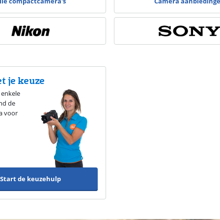
lle compactcamera's
Camera aanbieding
Advertentie
t je keuze
 enkele
nd de
a voor
Start de keuzehulp