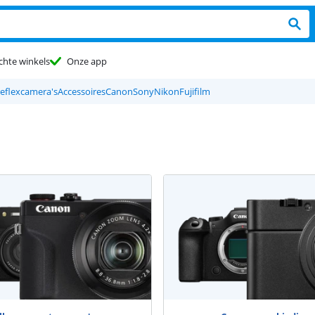
chte winkels
Onze app
reflexcamera's
Accessoires
Canon
Sony
Nikon
Fujifilm