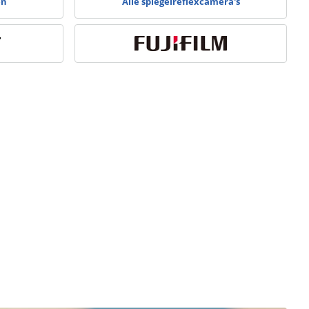
en
Alle spiegelreflexcamera's