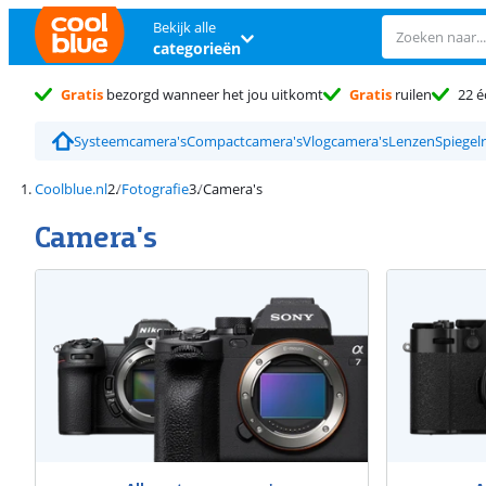
Bekijk alle
categorieën
Gratis
bezorgd wanneer het jou uitkomt
Gratis
ruilen
22 é
Systeemcamera's
Compactcamera's
Vlogcamera's
Lenzen
Spiegel
Coolblue.nl
Fotografie
Camera's
Camera's