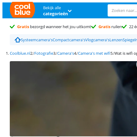
Bekijk alle
categorieën
Gratis
bezorgd wanneer het jou uitkomt
Gratis
ruilen
22 é
Systeemcamera's
Compactcamera's
Vlogcamera's
Lenzen
Spiegel
Coolblue.nl
Fotografie
Camera's
Camera's met wifi
Wat is wifi 