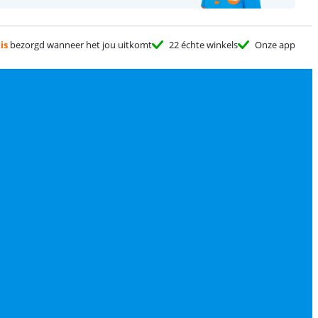
is
bezorgd wanneer het jou uitkomt
22 échte winkels
Onze app