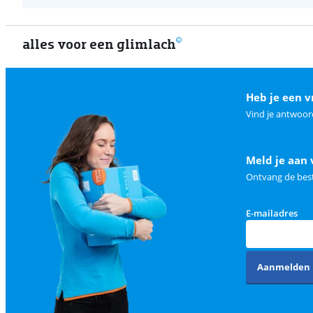
alles voor een glimlach
Heb je een v
Vind je antwoor
Meld je aan 
Ontvang de best
E-mailadres
Aanmelden