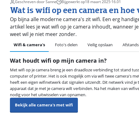
Geschreven door Sanne
Bijgewerkt op
18 maart 2025
·
16.01
Wat is wifi op een camera en hoe
Op bijna alle moderne camera's zit wifi. Een erg handig
artikel lees je wat wifi op je camera inhoudt, wanneer j
weet wil je niet meer zonder.
Wifi & camera's
Foto's delen
Veilig opslaan
Afstands
Wat houdt wifi op mijn camera in?
Met wifi op je camera breng je een draadloze verbinding tot stand tusse
computer of printer. Het is ook mogelijk om via wifi twee camera's me
heeft een eigen wifinetwerk dat signalen uitzendt. Dit netwerk vind je t
apparaat dat je met je camera wilt verbinden. Na het maken van wifiv
nodig voor het uitwisselen van opnamen.
Bekijk alle camera's met wifi