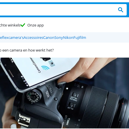
chte winkels
Onze app
reflexcamera's
Accessoires
Canon
Sony
Nikon
Fujifilm
op een camera en hoe werkt het?