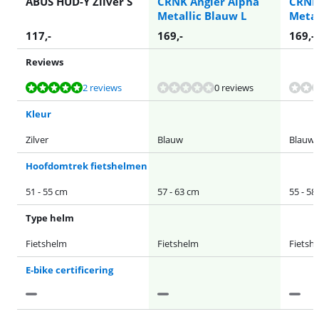
ABUS HUD-Y Zilver S
CRNK Angler Alpha
CRNK
Metallic Blauw L
Metal
117
,-
169
,-
169
,-
Reviews
Beoordeling is 9,6 van de 10, gebaseerd op 2 reviews.
2 reviews
0 reviews
Kleur
Zilver
Blauw
Blauw
Hoofdomtrek fietshelmen
51 - 55 cm
57 - 63 cm
55 - 58
Type helm
Fietshelm
Fietshelm
Fietsh
E-bike certificering