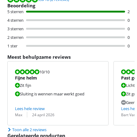
Beoordeling
5 sterren
2
4 sterren
0
3 sterren
0
2 sterren
0
1 ster
0
Meest behulpzame reviews
Beoordeling is 10 van de 10.
Beoordeling i
10
/10
Fijne helm
Past go
Zit fijn
Licht
Sluiting is wennen maar werkt goed
Zit go
Geen t
Lees hele review
Lees hel
Beoordeling door:
Datum:
Beoordeling 
Datum:
Max
24 april 2026
Bart Van
Toon alle 2 reviews
Gerelateerde producten