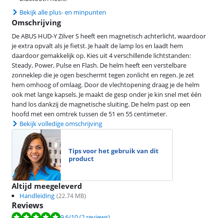
Bekijk alle plus- en minpunten
Omschrijving
De ABUS HUD-Y Zilver S heeft een magnetisch achterlicht, waardoor
je extra opvalt als je fietst. Je haalt de lamp los en laadt hem
daardoor gemakkelijk op. Kies uit 4 verschillende lichtstanden:
Steady, Power, Pulse en Flash. De helm heeft een verstelbare
zonneklep die je ogen beschermt tegen zonlicht en regen. Je zet
hem omhoog of omlaag. Door de vlechtopening draag je de helm
ook met lange kapsels. Je maakt de gesp onder je kin snel met één
hand los dankzij de magnetische sluiting. De helm past op een
hoofd met een omtrek tussen de 51 en 55 centimeter.
Bekijk volledige omschrijving
Tips voor het gebruik van dit
product
Altijd meegeleverd
Handleiding
(
22.74
MB)
Reviews
Beoordeling is 9,6 van de 10, gebaseerd op 2 reviews.
9,6
/10
(2 reviews)