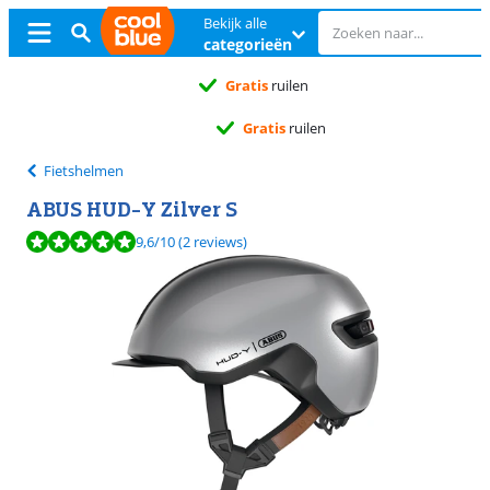
Bekijk alle
categorieën
Gratis
ruilen
Gratis
ruilen
Fietshelmen
ABUS HUD-Y Zilver S
Beoordeling is 9,6 van de 10, gebaseerd op 2 reviews.
9,6
/10
(2 reviews)