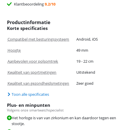
Klantbeoordeling
9,2/10
Productinformatie
Korte specificaties
Compatibel met besturingssysteem
Android, iOS
Hoogte
49 mm
Aanbevolen voor polsomtrek
19 - 22 cm
Kwaliteit van sportmetingen
Uitstekend
Kwaliteit van gezondheidsmetingen
Zeer goed
Toon alle specificaties
Plus- en minpunten
Volgens onze smartwatchspecialist
Het horloge is van van zirkonium en kan daardoor tegen een
stootje.