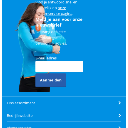
Vind je antwoord snel en
makkelijk op
onze
klantenservice pagina
.
Meld je aan voor onze
nieuwsbrief
Ontvang de beste
aanbiedingen en
persoonlijk advies.
E-mailadres
Aanmelden
Ons assortiment
Bedrijfswebsite
Klantenservice