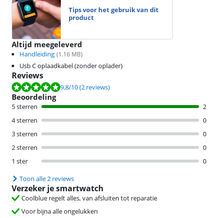
Tips voor het gebruik van dit
product
Altijd meegeleverd
Handleiding
(
1.16
MB)
Usb C oplaadkabel (zonder oplader)
Reviews
Beoordeling is 9,8 van de 10, gebaseerd op 2 reviews.
9,8
/10
(2 reviews)
Beoordeling
5 sterren
2
4 sterren
0
3 sterren
0
2 sterren
0
1 ster
0
Toon alle 2 reviews
Verzeker je smartwatch
Coolblue regelt alles, van afsluiten tot reparatie
Voor bijna alle ongelukken