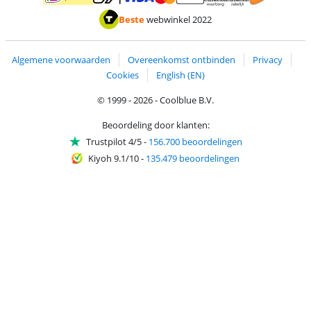
Betalen met MasterCard en Visa via ClickToPay
Betalen met ApplePay
Betalen met iDEAL | Wero
Verzending en 
Thuiswinkel waarborg
Thuiswinkel waarborg
Beste
webwinkel 2022
Algemene voorwaarden
Overeenkomst ontbinden
Privacy
Cookies
English (EN)
© 1999 - 2026 - Coolblue B.V.
Beoordeling door klanten:
Trustpilot 4/5
-
156.700 beoordelingen
Kiyoh 9.1/10
-
135.479 beoordelingen