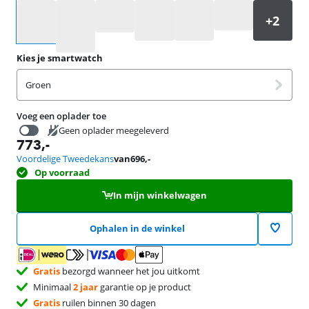
Selecteer een optie
Kies je smartwatch
Groen
Voeg een oplader toe
Geen oplader meegeleverd
773
,-
31,99
Voordelige Tweedekans
van
696
,-
Op voorraad
In mijn winkelwagen
Ophalen in de winkel
Gratis
bezorgd wanneer het jou uitkomt
Minimaal
2 jaar
garantie op je product
Gratis
ruilen binnen 30 dagen