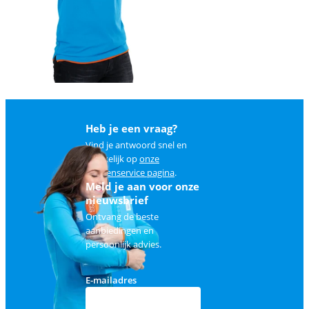
Heb je een vraag?
Vind je antwoord snel en
makkelijk op
onze
klantenservice pagina
.
Meld je aan voor onze
nieuwsbrief
Ontvang de beste
aanbiedingen en
persoonlijk advies.
E-mailadres