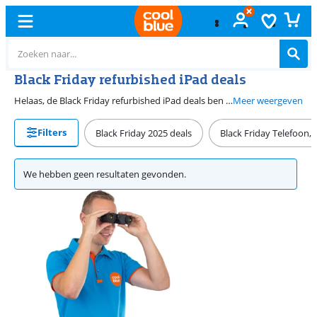
Black Friday refurbished iPad deals
Helaas, de Black Friday refurbished iPad deals ben je helaas misgelopen. Wees niet getreurd, want bij Coolblue koop je buiten deze dagen om ook een refurbished iPad met korting. In november 2026 vind je op deze pagina weer de beste Black Friday refurbished iPad promoties. Is jouw huidige iPad traag of oud? Ruil hem dan in de winkel in voor korting op je nieuwe refurbished iPad.
Meer weergeven
Filters
Black Friday 2025 deals
Black Friday Telefoon,
We hebben geen resultaten gevonden.