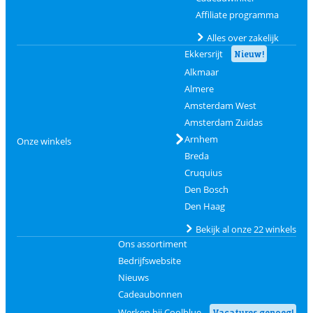
Affiliate programma
Alles over zakelijk
Ekkersrijt
Nieuw!
Alkmaar
Almere
Amsterdam West
Amsterdam Zuidas
Arnhem
Onze winkels
Breda
Cruquius
Den Bosch
Den Haag
Bekijk al onze 22 winkels
Ons assortiment
Bedrijfswebsite
Nieuws
Cadeaubonnen
Werken bij Coolblue
Vacatures genoeg!