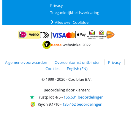
Privacy
Toegankelijkheidsverklaring
Alles over Coolblue
Betalen met MasterCard en Visa via ClickToPay
Betalen met ApplePay
Betalen met iDEAL | Wero
Verzending en 
Thuiswinkel waarborg
Thuiswinkel waarborg
Beste
webwinkel 2022
Algemene voorwaarden
Overeenkomst ontbinden
Privacy
Cookies
English (EN)
© 1999 - 2026 - Coolblue B.V.
Beoordeling door klanten:
Trustpilot 4/5
-
156.631 beoordelingen
Kiyoh 9.1/10
-
135.462 beoordelingen