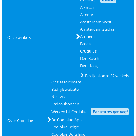
Alkmaar
Almere
Amsterdam West
Amsterdam Zuidas
Arnhem
Onze winkels
Breda
Cruquius
Den Bosch
Den Haag
Bekijk al onze 22 winkels
Ons assortiment
Bedrijfswebsite
Nieuws
Cadeaubonnen
Werken bij Coolblue
Vacatures genoeg!
De Coolblue-App
Over Coolblue
Coolblue België
Coolblue Duitsland