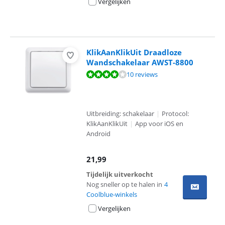
Vergelijken
KlikAanKlikUit Draadloze
Wandschakelaar AWST-8800
Beoordeling is 8,4 van de 10, gebaseerd op 10 reviews.
10 reviews
Uitbreiding: schakelaar
|
Protocol:
KlikAanKlikUit
|
App voor iOS en
Android
21,99
Tijdelijk uitverkocht
Nog sneller op te halen in
4
Coolblue-winkels
Vergelijken