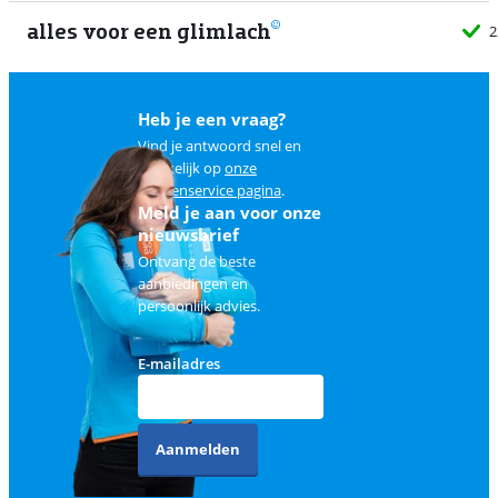
alles voor een glimlach
2
Heb je een vraag?
Vind je antwoord snel en
makkelijk op
onze
klantenservice pagina
.
Meld je aan voor onze
nieuwsbrief
Ontvang de beste
aanbiedingen en
persoonlijk advies.
E-mailadres
Aanmelden