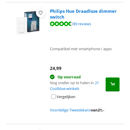
Philips Hue Draadloze dimmer
switch
Beoordeling is 9,0 van de 10, gebaseerd op 89 reviews.
89 reviews
Compatibel met smartphone / apps
24,99
Op voorraad
Nog sneller op te halen in
21
Coolblue-winkels
Vergelijken
Voordelige Tweedekans
van
21
,-