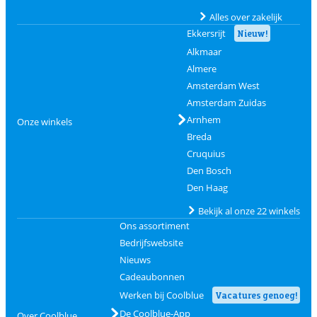
Alles over zakelijk
Ekkersrijt
Nieuw!
Alkmaar
Almere
Amsterdam West
Amsterdam Zuidas
Arnhem
Onze winkels
Breda
Cruquius
Den Bosch
Den Haag
Bekijk al onze 22 winkels
Ons assortiment
Bedrijfswebsite
Nieuws
Cadeaubonnen
Werken bij Coolblue
Vacatures genoeg!
De Coolblue-App
Over Coolblue