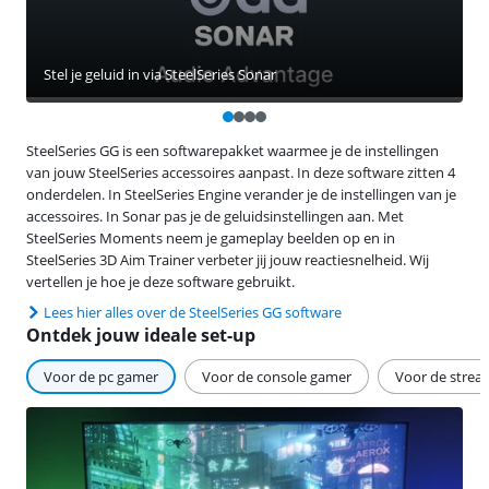
Stel je geluid in via SteelSeries Sonar
SteelSeries GG is een softwarepakket waarmee je de instellingen
van jouw SteelSeries accessoires aanpast. In deze software zitten 4
onderdelen. In SteelSeries Engine verander je de instellingen van je
accessoires. In Sonar pas je de geluidsinstellingen aan. Met
SteelSeries Moments neem je gameplay beelden op en in
SteelSeries 3D Aim Trainer verbeter jij jouw reactiesnelheid. Wij
vertellen je hoe je deze software gebruikt.
Lees hier alles over de SteelSeries GG software
Ontdek jouw ideale set-up
Voor de pc gamer
Voor de console gamer
Voor de strea