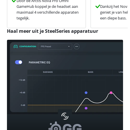
Door de Arctis Nova Pro Omni
GameHub koppel je de headset aan
Dankzij het Nova
maximaal 4 verschillende apparaten
geniet je van he
tegelijk.
een diepe bass.
Haal meer uit je SteelSeries apparatuur