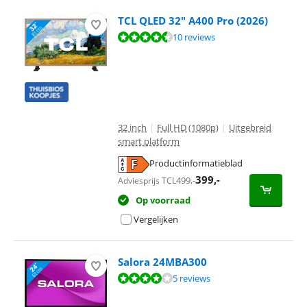
TCL QLED 32" A400 Pro (2026)
Beoordeling is 8,5 van de 10, gebaseerd op 10 reviews.
10 reviews
32 inch
|
Full HD (1080p)
|
Uitgebreid
smart platform
Productinformatieblad
opent in nieuw tabblad
399
,-
499
,-
Adviesprijs TCL
Op voorraad
Vergelijken
Salora 24MBA300
Beoordeling is 8,2 van de 10, gebaseerd op 5 reviews.
5 reviews