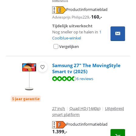
Productinformatieblad
opent in nieuw tabblad
160
,-
229
,-
Adviesprijs Philips
Tijdelijk uitverkocht
Nog sneller op te halen in
1
Coolblue-winkel
Vergelijken
Samsung 27" The MovingStyle
Smart tv (2025)
Beoordeling is 9,0 van de 10, gebaseerd op 6 reviews.
6 reviews
5 jaar garantie
27 inch
|
Quad HD (1440p)
|
Uitgebreid
smart platform
Productinformatieblad
opent in nieuw tabblad
1.399
,-