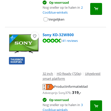
Op voorraad
Nog sneller op te halen in
2
Coolblue-winkels
Vergelijken
Sony KD-32W800
Beoordeling is 8,6 van de 10, gebaseerd op 41 reviews.
41 reviews
32 inch
|
HD Ready (720p)
|
Uitgebreid
smart platform
Productinformatieblad
opent in nieuw tabblad
319
,-
379
,-
Adviesprijs Sony
Op voorraad
Nog sneller op te halen in
3
Coolblue-winkels