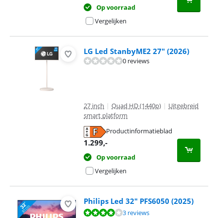
Op voorraad
Vergelijken
LG Led StanbyME2 27" (2026)
0 reviews
27 inch
|
Quad HD (1440p)
|
Uitgebreid
smart platform
Productinformatieblad
opent in nieuw tabblad
1.299
,-
Op voorraad
Vergelijken
Philips Led 32" PFS6050 (2025)
Beoordeling is 8,2 van de 10, gebaseerd op 3 reviews.
3 reviews