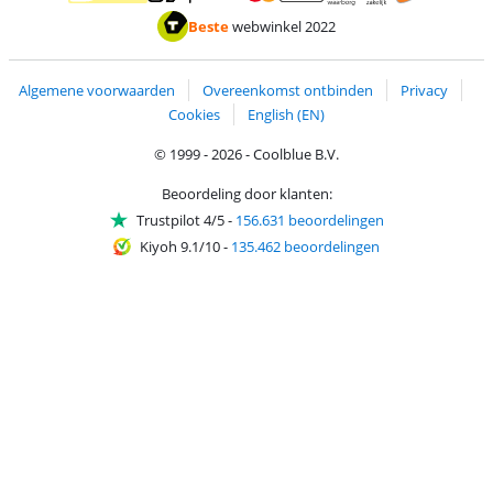
Betalen met MasterCard en Visa via ClickToPay
Betalen met ApplePay
Betalen met iDEAL | Wero
Verzending en 
Thuiswinkel waarborg
Thuiswinkel waarborg
Beste
webwinkel 2022
Algemene voorwaarden
Overeenkomst ontbinden
Privacy
Cookies
English (EN)
© 1999 - 2026 - Coolblue B.V.
Beoordeling door klanten:
Trustpilot 4/5
-
156.631 beoordelingen
Kiyoh 9.1/10
-
135.462 beoordelingen