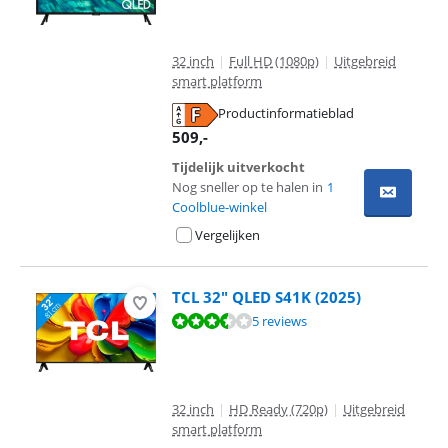
32 inch
|
Full HD (1080p)
|
Uitgebreid
smart platform
Productinformatieblad
opent in nieuw tabblad
509
,-
Tijdelijk uitverkocht
Nog sneller op te halen in
1
Coolblue-winkel
Vergelijken
TCL 32" QLED S41K (2025)
Beoordeling is 7,0 van de 10, gebaseerd op 5 reviews.
5 reviews
32 inch
|
HD Ready (720p)
|
Uitgebreid
smart platform