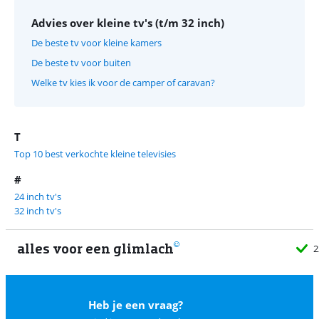
Advies over kleine tv's (t/m 32 inch)
De beste tv voor kleine kamers
De beste tv voor buiten
Welke tv kies ik voor de camper of caravan?
T
Top 10 best verkochte kleine televisies
#
24 inch tv's
32 inch tv's
alles voor een glimlach
2
Heb je een vraag?