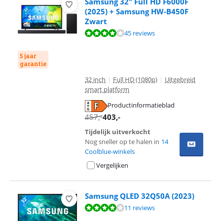
Samsung 32" Full HD F6000F
(2025) + Samsung HW-B450F
Zwart
Beoordeling is 7,8 van de 10, gebaseerd op 45 reviews.
45 reviews
5 jaar
garantie
32 inch
|
Full HD (1080p)
|
Uitgebreid
smart platform
Productinformatieblad
opent in nieuw tabblad
457
,-
403
,-
Tijdelijk uitverkocht
Nog sneller op te halen in
14
Coolblue-winkels
Vergelijken
Samsung QLED 32Q50A (2023)
Beoordeling is 8,1 van de 10, gebaseerd op 11 reviews.
11 reviews