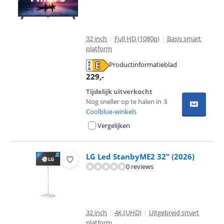
32 inch
|
Full HD (1080p)
|
Basis smart
platform
Productinformatieblad
opent in nieuw tabblad
229
,-
Tijdelijk uitverkocht
Nog sneller op te halen in
3
Coolblue-winkels
Vergelijken
LG Led StanbyME2 32" (2026)
0 reviews
32 inch
|
4K (UHD)
|
Uitgebreid smart
platform