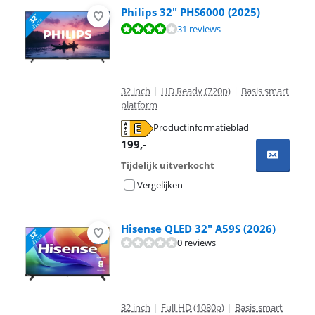
Philips 32" PHS6000 (2025)
Beoordeling is 7,8 van de 10, gebaseerd op 31 reviews.
31 reviews
32 inch
|
HD Ready (720p)
|
Basis smart
platform
Productinformatieblad
opent in nieuw tabblad
199
,-
Tijdelijk uitverkocht
Vergelijken
Hisense QLED 32" A59S (2026)
0 reviews
32 inch
|
Full HD (1080p)
|
Basis smart