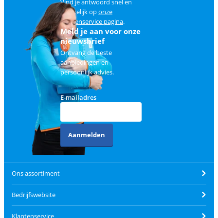
Vind je antwoord snel en
makkelijk op
onze
klantenservice pagina
.
Meld je aan voor onze
nieuwsbrief
Ontvang de beste
aanbiedingen en
persoonlijk advies.
E-mailadres
Aanmelden
Ons assortiment
Bedrijfswebsite
Klantenservice