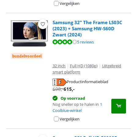
Vergelijken
Samsung 32" The Frame LS03C
(2023) + Samsung HW-S60D
Zwart (2024)
Beoordeling is 7,7 van de 10, gebaseerd op 5 reviews.
5 reviews
bundelvoordeel
32 inch
|
Full HD (1080p)
|
Uitgebreid
smart platform
Productinformatieblad
opent in nieuw tabblad
698
,-
615
,-
Op voorraad
Nog sneller op te halen in
1
Coolblue-winkel
Vergelijken