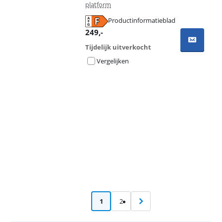
platform
Productinformatieblad
opent in nieuw tabblad
249
,-
Tijdelijk uitverkocht
Vergelijken
Advertentie
1
2