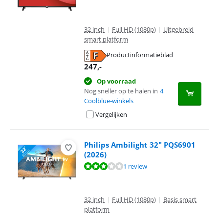
32 inch
|
Full HD (1080p)
|
Uitgebreid
smart platform
Productinformatieblad
opent in nieuw tabblad
247
,-
Op voorraad
Nog sneller op te halen in
4
Coolblue-winkels
Vergelijken
Philips Ambilight 32" PQS6901
(2026)
Beoordeling is 6,0 van de 10, gebaseerd op 1 review.
1 review
32 inch
|
Full HD (1080p)
|
Basis smart
platform