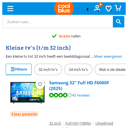
Gratis
ruilen
Kleine tv's (t/m 32 inch)
Een kleine tv tot 32 inch heeft een beelddiagonaal van maximaal 81 centimeter. Deze kleine tv's hebben een kijkafstand van 1,5 tot 2 meter en een hd ready of full hd resolutie. Door het compacte formaat past deze tv gemakkelijk in de slaapkamer, caravan of boot. met 4K. Een kleine smart tv in dit formaat heeft meestal een eenvoudig smart platform. Hierdoor werken apps trager en is het aanbod beperkter dan bij grotere tv’s met Android, Tizen of WebOS.
Meer weergeven
Filters
32 inch tv's
24 inch tv's
Wat is de ideale 
Samsung 32" Full HD F6000F
(2025)
Beoordeling is 7,8 van de 10, gebaseerd op 45 reviews.
45 reviews
5 jaar garantie
32 inch
|
Full HD (1080p)
|
Uitgebreid