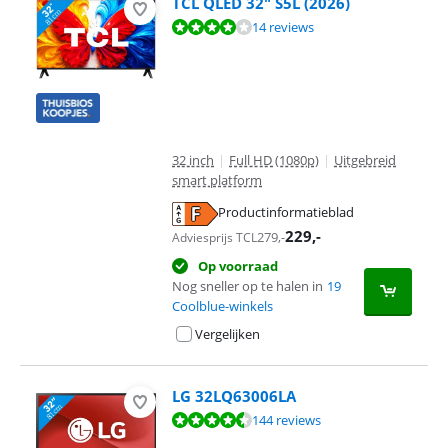
TCL QLED 32" S5L (2026)
Beoordeling is 8,3 van de 10, gebaseerd op 14 reviews.
14 reviews
32 inch
|
Full HD (1080p)
|
Uitgebreid
smart platform
Productinformatieblad
opent in nieuw tabblad
229
,-
279
,-
Adviesprijs TCL
Op voorraad
Nog sneller op te halen in
19
Coolblue-winkels
Vergelijken
LG 32LQ63006LA
Beoordeling is 8,5 van de 10, gebaseerd op 144 reviews.
144 reviews