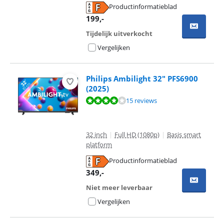
Productinformatieblad
opent in nieuw tabblad
199
,-
Tijdelijk uitverkocht
Vergelijken
Philips Ambilight 32" PFS6900
(2025)
Beoordeling is 8,0 van de 10, gebaseerd op 15 reviews.
15 reviews
32 inch
|
Full HD (1080p)
|
Basis smart
platform
Productinformatieblad
opent in nieuw tabblad
349
,-
Niet meer leverbaar
Vergelijken