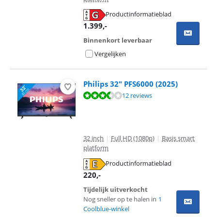
Productinformatieblad
opent in nieuw tabblad
1.399
,-
Binnenkort leverbaar
Vergelijken
Philips 32" PFS6000 (2025)
Beoordeling is 7,3 van de 10, gebaseerd op 12 reviews.
12 reviews
32 inch
|
Full HD (1080p)
|
Basis smart
platform
Productinformatieblad
opent in nieuw tabblad
220
,-
Tijdelijk uitverkocht
Nog sneller op te halen in
1
Coolblue-winkel