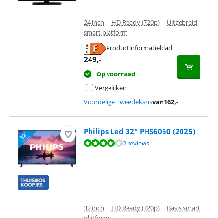
24 inch
|
HD Ready (720p)
|
Uitgebreid
smart platform
Productinformatieblad
opent in nieuw tabblad
249
,-
Op voorraad
Vergelijken
Voordelige Tweedekans
van
162
,-
Philips Led 32" PHS6050 (2025)
Beoordeling is 7,6 van de 10, gebaseerd op 2 reviews.
2 reviews
32 inch
|
HD Ready (720p)
|
Basis smart
platform