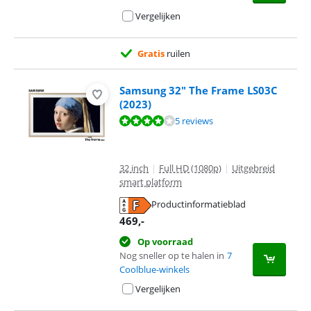
Vergelijken
Gratis
ruilen
Samsung 32" The Frame LS03C
(2023)
Beoordeling is 7,7 van de 10, gebaseerd op 5 reviews.
5 reviews
32 inch
|
Full HD (1080p)
|
Uitgebreid
smart platform
Productinformatieblad
opent in nieuw tabblad
469
,-
Op voorraad
Nog sneller op te halen in
7
Coolblue-winkels
Vergelijken