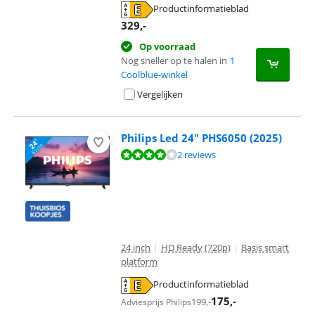
Productinformatieblad
opent in nieuw tabblad
329
,-
Op voorraad
Nog sneller op te halen in
1
Coolblue-winkel
Vergelijken
Philips Led 24" PHS6050 (2025)
Beoordeling is 7,6 van de 10, gebaseerd op 2 reviews.
2 reviews
24 inch
|
HD Ready (720p)
|
Basis smart
platform
Productinformatieblad
opent in nieuw tabblad
175
,-
199
,-
Adviesprijs Philips