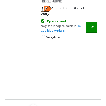
smart platform
Productinformatieblad
opent in nieuw tabblad
288
,-
Op voorraad
Nog sneller op te halen in
16
Coolblue-winkels
Vergelijken
Advertentie