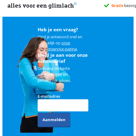
alles voor een glimlach
Gratis
bezorg
Heb je een vraag?
Vind je antwoord snel en
makkelijk op
onze
klantenservice pagina
.
Meld je aan voor onze
nieuwsbrief
Ontvang de beste
aanbiedingen en
persoonlijk advies.
E-mailadres
Aanmelden