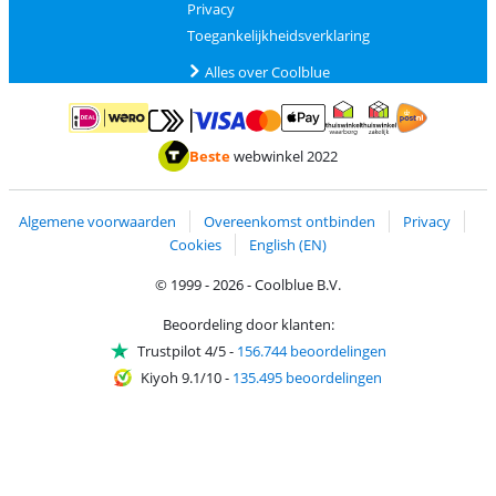
Privacy
Toegankelijkheidsverklaring
Alles over Coolblue
Betalen met MasterCard en Visa via ClickToPay
Betalen met ApplePay
Betalen met iDEAL | Wero
Verzending en 
Thuiswinkel waarborg
Thuiswinkel waarborg
Beste
webwinkel 2022
Algemene voorwaarden
Overeenkomst ontbinden
Privacy
Cookies
English (EN)
© 1999 - 2026 - Coolblue B.V.
Beoordeling door klanten:
Trustpilot 4/5
-
156.744 beoordelingen
Kiyoh 9.1/10
-
135.495 beoordelingen