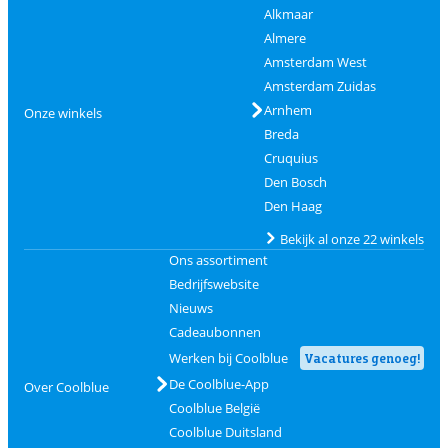
Alkmaar
Almere
Amsterdam West
Amsterdam Zuidas
Arnhem
Onze winkels
Breda
Cruquius
Den Bosch
Den Haag
Bekijk al onze 22 winkels
Ons assortiment
Bedrijfswebsite
Nieuws
Cadeaubonnen
Werken bij Coolblue
Vacatures genoeg!
De Coolblue-App
Over Coolblue
Coolblue België
Coolblue Duitsland