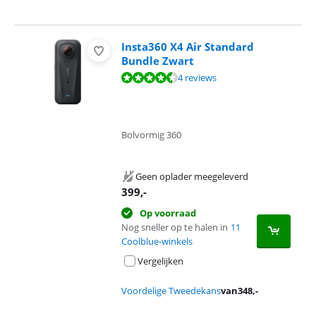
Insta360 X4 Air Standard
Bundle Zwart
Beoordeling is 9,1 van de 10, gebaseerd op 4 reviews.
4 reviews
Bolvormig 360
Geen oplader meegeleverd
399
,-
Op voorraad
Nog sneller op te halen in
11
Coolblue-winkels
Vergelijken
Voordelige Tweedekans
van
348
,-