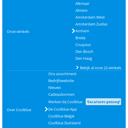
Alkmaar
Almere
Amsterdam West
Amsterdam Zuidas
Arnhem
Onze winkels
Breda
Cruquius
Den Bosch
Den Haag
Bekijk al onze 22 winkels
Ons assortiment
Bedrijfswebsite
Nieuws
Cadeaubonnen
Werken bij Coolblue
Vacatures genoeg!
De Coolblue-App
Over Coolblue
Coolblue België
Coolblue Duitsland