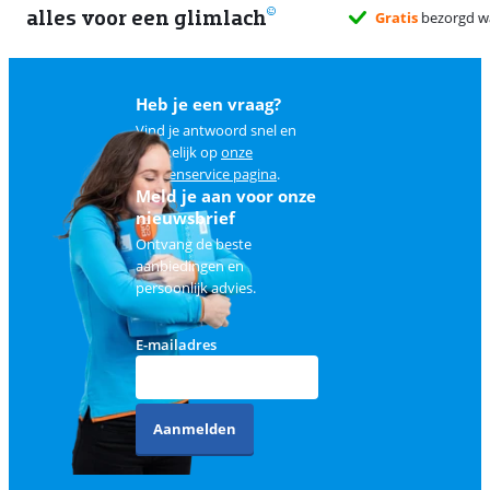
alles voor een glimlach
Heb je een vraag?
Vind je antwoord snel en
makkelijk op
onze
klantenservice pagina
.
Meld je aan voor onze
nieuwsbrief
Ontvang de beste
aanbiedingen en
persoonlijk advies.
E-mailadres
Aanmelden