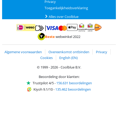
Privacy
Toegankelijkheidsverklaring
Alles over Coolblue
Betalen met MasterCard en Visa via ClickToPay
Betalen met ApplePay
Betalen met iDEAL | Wero
Verzending en 
Thuiswinkel waarborg
Thuiswinkel waarborg
Beste
webwinkel 2022
Algemene voorwaarden
Overeenkomst ontbinden
Privacy
Cookies
English (EN)
© 1999 - 2026 - Coolblue B.V.
Beoordeling door klanten:
Trustpilot 4/5
-
156.631 beoordelingen
Kiyoh 9.1/10
-
135.462 beoordelingen