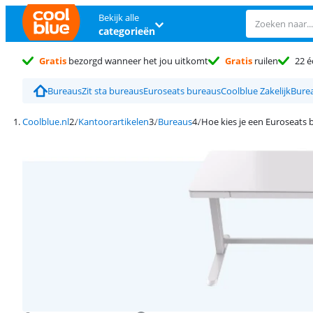
Bekijk alle
categorieën
Gratis
bezorgd wanneer het jou uitkomt
Gratis
ruilen
22 é
Bureaus
Zit sta bureaus
Euroseats bureaus
Coolblue Zakelijk
Bure
Coolblue.nl
Kantoorartikelen
Bureaus
Hoe kies je een Euroseats 