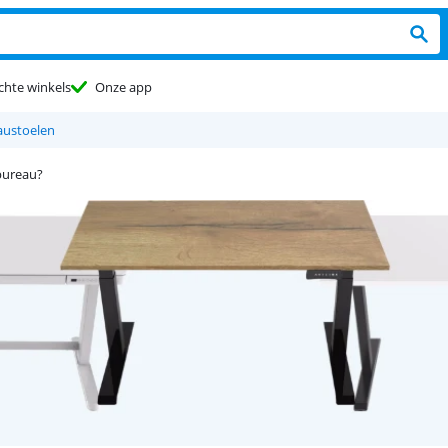
chte winkels
Onze app
austoelen
bureau?