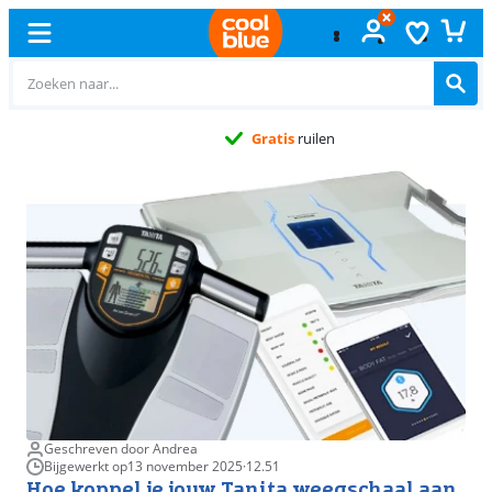
Gratis
ruilen
Geschreven door Andrea
Bijgewerkt op
13 november 2025
·
12.51
Hoe koppel je jouw Tanita weegschaal aan