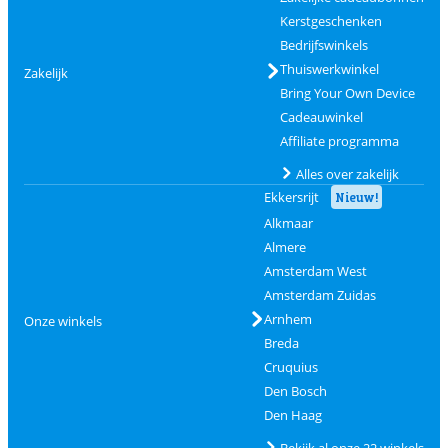
Kerstgeschenken
Bedrijfswinkels
Thuiswerkwinkel
Zakelijk
Bring Your Own Device
Cadeauwinkel
Affiliate programma
Alles over zakelijk
Ekkersrijt
Nieuw!
Alkmaar
Almere
Amsterdam West
Amsterdam Zuidas
Arnhem
Onze winkels
Breda
Cruquius
Den Bosch
Den Haag
Bekijk al onze 22 winkels