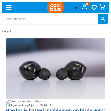
Gratis
ruilen
Geschreven door Maurits
Bijgewerkt op
1 juli 2025
·
14.51
Hoe los je batterij problemen op bij de Sony