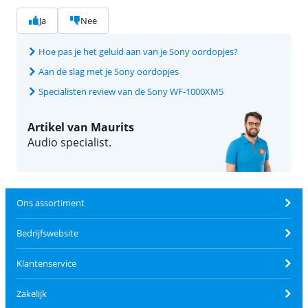
Ja
Nee
Hoe pas je het geluid aan van je Sony oordopjes?
Aan de slag met je Sony oordopjes
Specialisten review van de Sony WF-1000XM5
Artikel van Maurits
Audio specialist.
Ons assortiment
Bedrijfswebsite
Klantenservice
Zakelijk