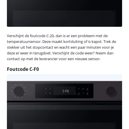
Verschijnt de foutcode C-20, dan is er een probleem met de
temperatuursensor. Deze maakt kortsluiting of is kapot. Trek de
stekker uit het stopcontact en wacht een paar minuten voor je
deze er weer in terugdoet. Verschijnt de code weer? Neem dan
contact op met de leverancier voor een nieuwe sensor.
Foutcode C-F0