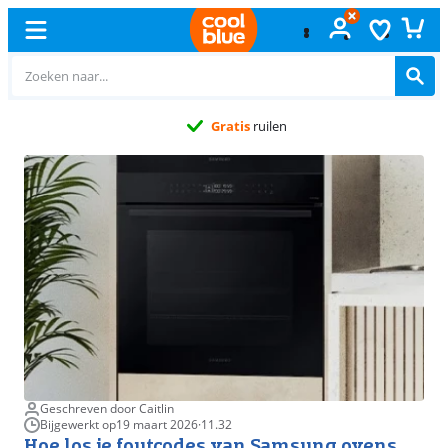
Gratis
ruilen
Geschreven door Caitlin
Bijgewerkt op
19 maart 2026
·
11.32
Hoe los je foutcodes van Samsung ovens