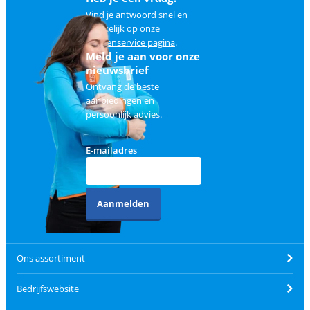
Vind je antwoord snel en
makkelijk op
onze
klantenservice pagina
.
Meld je aan voor onze
nieuwsbrief
Ontvang de beste
aanbiedingen en
persoonlijk advies.
E-mailadres
Aanmelden
Ons assortiment
Bedrijfswebsite