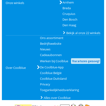
Arnhem
Onze winkels
Breda
Cruquius
Den Bosch
Den Haag
Bekijk al onze 22 winkels
Ons assortiment
Bedrijfswebsite
Nieuws
Cadeaubonnen
Werken bij Coolblue
Vacatures genoeg!
De Coolblue-App
Over Coolblue
Coolblue België
Coolblue Duitsland
Privacy
Toegankelijkheidsverklaring
Alles over Coolblue