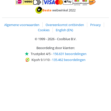
Betalen met MasterCard en Visa via ClickToPay
Betalen met ApplePay
Betalen met iDEAL | Wero
Verzending en 
Thuiswinkel waarborg
Thuiswinkel waarborg
Beste
webwinkel 2022
Algemene voorwaarden
Overeenkomst ontbinden
Privacy
Cookies
English (EN)
© 1999 - 2026 - Coolblue B.V.
Beoordeling door klanten:
Trustpilot 4/5
-
156.631 beoordelingen
Kiyoh 9.1/10
-
135.462 beoordelingen