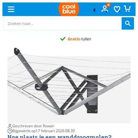
Gratis
ruilen
Geschreven door Rowan
Bijgewerkt op
17 februari 2026
·
08.39
Hoe plaats je een wanddroogmolen?