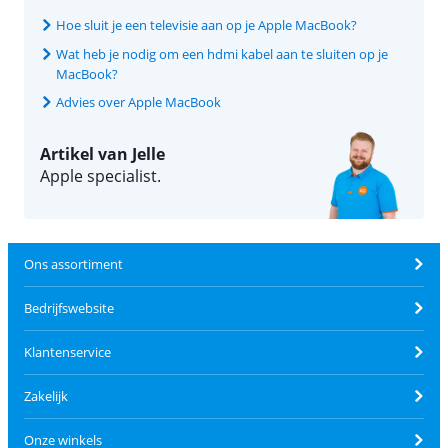
Hoe sluit je een televisie aan op je Apple MacBook?
Wat heb je nodig om een hdmi kabel aan te sluiten op je
MacBook?
Advies over Apple MacBook
Artikel van Jelle
Apple specialist.
Ons assortiment
Bedrijfswebsite
Klantenservice
Zakelijk
Onze winkels