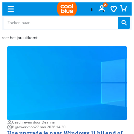
Gratis
ruilen
Geschreven door Deanne
Bijgewerkt op
27 mei 2026
·
14.30
Hoe upgrade je naar Windows 11 bij end of