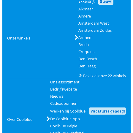
Ekkersrijt
Nieuw!
Alkmaar
Almere
Amsterdam West
Amsterdam Zuidas
Arnhem
Onze winkels
Breda
Cruquius
Den Bosch
Den Haag
Bekijk al onze 22 winkels
Ons assortiment
Bedrijfswebsite
Nieuws
Cadeaubonnen
Werken bij Coolblue
Vacatures genoeg!
De Coolblue-App
Over Coolblue
Coolblue België
Coolblue Duitsland