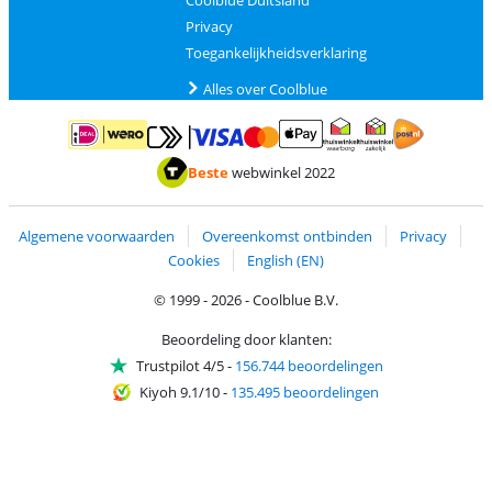
Privacy
Toegankelijkheidsverklaring
Alles over Coolblue
Betalen met MasterCard en Visa via ClickToPay
Betalen met ApplePay
Betalen met iDEAL | Wero
Verzending en 
Thuiswinkel waarborg
Thuiswinkel waarborg
Beste
webwinkel 2022
Algemene voorwaarden
Overeenkomst ontbinden
Privacy
Cookies
English (EN)
© 1999 - 2026 - Coolblue B.V.
Beoordeling door klanten:
Trustpilot 4/5
-
156.744 beoordelingen
Kiyoh 9.1/10
-
135.495 beoordelingen