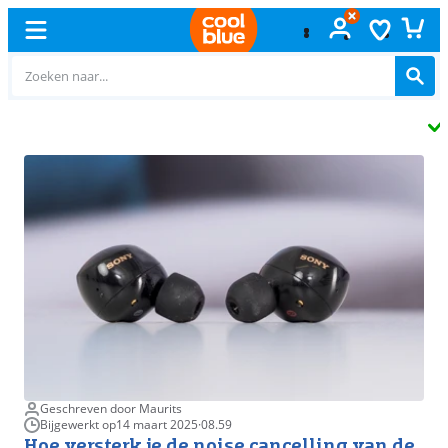
Gratis
ruilen
Geschreven door Maurits
Bijgewerkt op
14 maart 2025
·
08.59
Hoe versterk je de noise cancelling van de