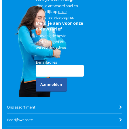
Vind je antwoord snel en
makkelijk op
onze
klantenservice pagina
.
Meld je aan voor onze
nieuwsbrief
Ontvang de beste
aanbiedingen en
persoonlijk advies.
E-mailadres
Aanmelden
Ons assortiment
Bedrijfswebsite