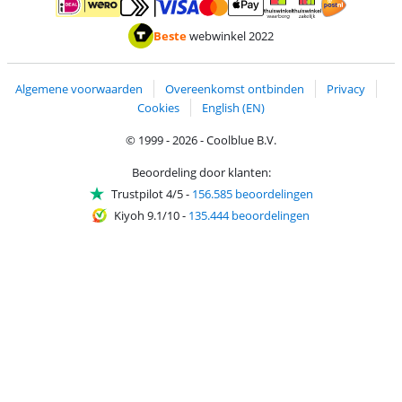
Betalen met MasterCard en Visa via ClickToPay
Betalen met ApplePay
Betalen met iDEAL | Wero
Verzending en 
Thuiswinkel waarborg
Thuiswinkel waarborg
Beste
webwinkel 2022
Algemene voorwaarden
Overeenkomst ontbinden
Privacy
Cookies
English (EN)
© 1999 - 2026 - Coolblue B.V.
Beoordeling door klanten:
Trustpilot 4/5
-
156.585 beoordelingen
Kiyoh 9.1/10
-
135.444 beoordelingen