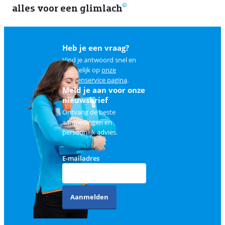
alles voor een glimlach
2
Heb je een vraag?
Vind je antwoord snel en
makkelijk op
onze
klantenservice pagina
.
Meld je aan voor onze
nieuwsbrief
Ontvang de beste
aanbiedingen en
persoonlijk advies.
E-mailadres
Aanmelden