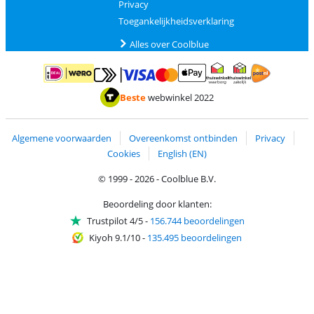
Privacy
Toegankelijkheidsverklaring
Alles over Coolblue
Betalen met MasterCard en Visa via ClickToPay
Betalen met ApplePay
Betalen met iDEAL | Wero
Verzending en 
Thuiswinkel waarborg
Thuiswinkel waarborg
Beste
webwinkel 2022
Algemene voorwaarden
Overeenkomst ontbinden
Privacy
Cookies
English (EN)
© 1999 - 2026 - Coolblue B.V.
Beoordeling door klanten:
Trustpilot 4/5
-
156.744 beoordelingen
Kiyoh 9.1/10
-
135.495 beoordelingen