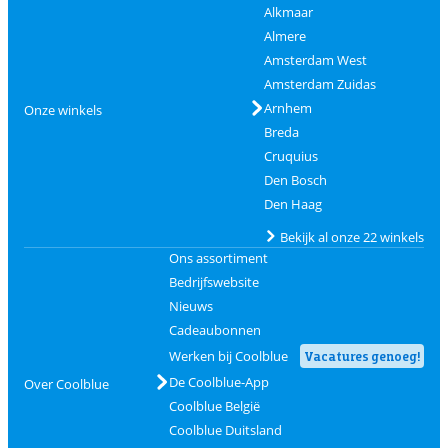
Alkmaar
Almere
Amsterdam West
Amsterdam Zuidas
Arnhem
Onze winkels
Breda
Cruquius
Den Bosch
Den Haag
Bekijk al onze 22 winkels
Ons assortiment
Bedrijfswebsite
Nieuws
Cadeaubonnen
Werken bij Coolblue
Vacatures genoeg!
De Coolblue-App
Over Coolblue
Coolblue België
Coolblue Duitsland