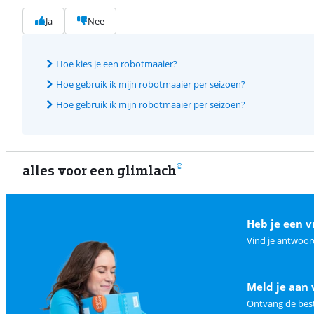
Ja
Nee
Hoe kies je een robotmaaier?
Hoe gebruik ik mijn robotmaaier per seizoen?
Hoe gebruik ik mijn robotmaaier per seizoen?
alles voor een glimlach
Heb je een v
Vind je antwoor
Meld je aan 
Ontvang de best