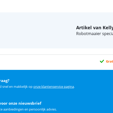
Artikel van Kell
Robotmaaier special
Grat
raag?
d snel en makkelijk op
onze klantenservice pagina
.
voor onze nieuwsbrief
e aanbiedingen en persoonlijk advies.