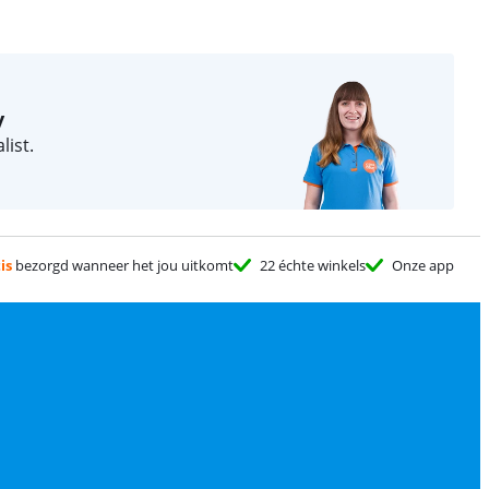
y
ist.
is
bezorgd wanneer het jou uitkomt
22 échte winkels
Onze app