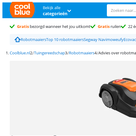
Bekijk alle
categorieën
Gratis
bezorgd wanneer het jou uitkomt
Gratis
ruilen
22 é
Robotmaaiers
Top 10 robotmaaiers
Segway Navimow
eufy
Ecovac
Coolblue.nl
Tuingereedschap
Robotmaaiers
Advies over robotma