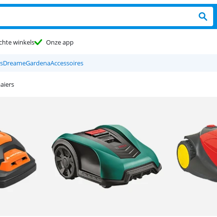
chte winkels
Onze app
s
Dreame
Gardena
Accessoires
aiers