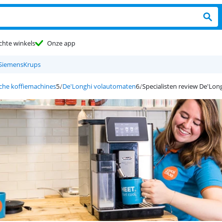
chte winkels
Onze app
Siemens
Krups
che koffiemachines
De'Longhi volautomaten
Specialisten review De'Lo