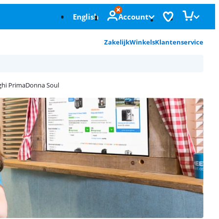
English
Account
Zakelijk
Winkels
Klantenservice
nghi PrimaDonna Soul