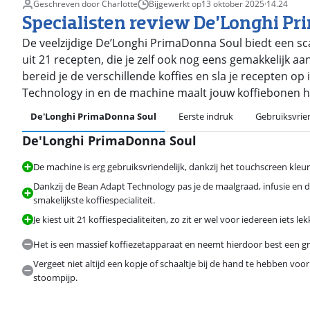
Geschreven door Charlotte
Bijgewerkt op
13 oktober 2025
·
14.24
Specialisten review De’Longhi P
De veelzijdige De’Longhi PrimaDonna Soul biedt een scal
uit 21 recepten, die je zelf ook nog eens gemakkelijk a
bereid je de verschillende koffies en sla je recepten op
Technology in en de machine maalt jouw koffiebonen het 
De'Longhi PrimaDonna Soul
Eerste indruk
Gebruiksvrie
De'Longhi PrimaDonna Soul
Beoordeling is 9,2 van de 10, gebaseerd op 84 reviews.
De machine is erg gebruiksvriendelijk, dankzij het touchscreen kleu
Dankzij de Bean Adapt Technology pas je de maalgraad, infusie en 
smakelijkste koffiespecialiteit.
Je kiest uit 21 koffiespecialiteiten, zo zit er wel voor iedereen iets lekk
Het is een massief koffiezetapparaat en neemt hierdoor best een gr
Vergeet niet altijd een kopje of schaaltje bij de hand te hebben voo
stoompijp.