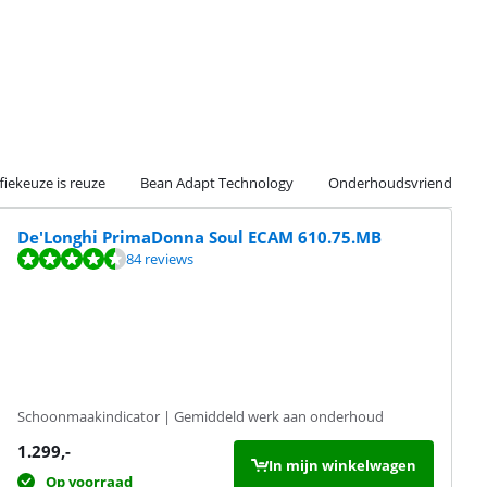
fiekeuze is reuze
Bean Adapt Technology
Onderhoudsvriendelijk
De'Longhi PrimaDonna Soul ECAM 610.75.MB
84 reviews
Schoonmaakindicator | Gemiddeld werk aan onderhoud
1.299
,-
In mijn winkelwagen
Op voorraad