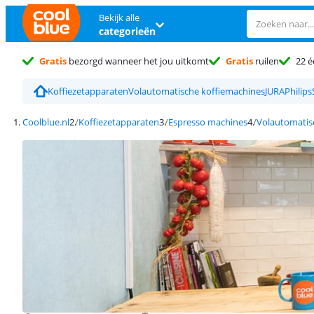
Bekijk alle
categorieën
Gratis
bezorgd wanneer het jou uitkomt
Gratis
ruilen
22 é
Koffiezetapparaten
Volautomatische koffiemachines
JURA
Philips
Coolblue.nl
Koffiezetapparaten
Espresso machines
Volautomatis