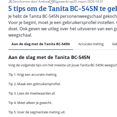
Geschreven door Andrea
Bijgewerkt op
20 maart 2026
·
14.01
5 tips om de Tanita BC-545N te g
Je hebt de Tanita BC-545N personenweegschaal gekocht 
Voor je begint, moet je een gebruikersprofiel instellen. O
doet. Ook geven we uitleg over het uitvoeren van een
weegschaal.
Aan de slag met de Tanita BC-545N
Accurate meting
Geb
Aan de slag met de Tanita BC-545N
Volg de volgende tips om het meeste uit jouw Tanita BC-545N weegsch
Tip 1. Krijg een accurate meting.
Tip 2. Maak een gebruikersprofiel.
Tip 3. Lees de meetwaardes af.
Tip 4. Meet alleen je gewicht.
Tip 5. Voer de segmentale meting uit.