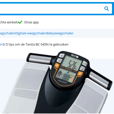
chte winkels
Onze app
egschalen
Digitale weegschalen
Babyweegschalen
en
5 tips om de Tanita BC-545N te gebruiken