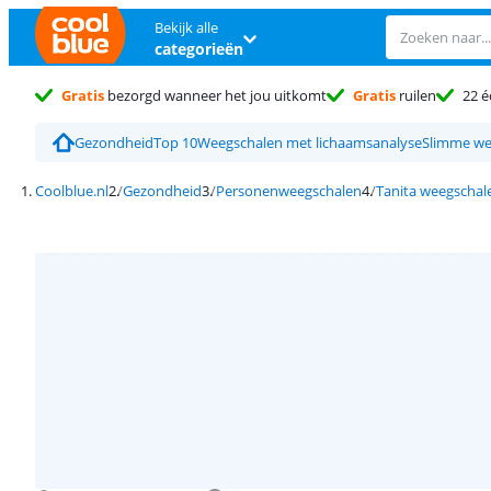
Bekijk alle
categorieën
Gratis
bezorgd wanneer het jou uitkomt
Gratis
ruilen
22 é
Gezondheid
Top 10
Weegschalen met lichaamsanalyse
Slimme we
Coolblue.nl
Gezondheid
Personenweegschalen
Tanita weegschal