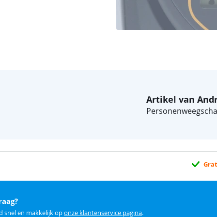
Artikel van And
Personenweegschaal
Grat
raag?
d snel en makkelijk op
onze klantenservice pagina
.