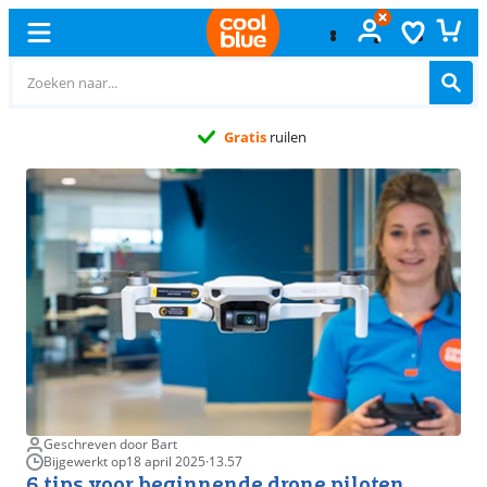
Gratis
ruilen
Geschreven door Bart
Bijgewerkt op
18 april 2025
·
13.57
6 tips voor beginnende drone piloten