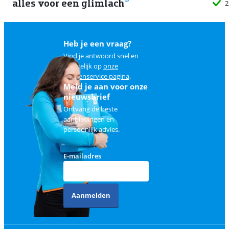
alles voor een glimlach
2
Heb je een vraag?
Vind je antwoord snel en
makkelijk op
onze
klantenservice pagina
.
Meld je aan voor onze
nieuwsbrief
Ontvang de beste
aanbiedingen en
persoonlijk advies.
E-mailadres
Aanmelden