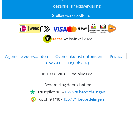
Toegankelijkheidsverklaring
Alles over Coolblue
Betalen met MasterCard en Visa via ClickToPay
Betalen met ApplePay
Betalen met iDEAL | Wero
Verzending en 
Thuiswinkel waarborg
Thuiswinkel waarborg
Beste
webwinkel 2022
Algemene voorwaarden
Overeenkomst ontbinden
Privacy
Cookies
English (EN)
© 1999 - 2026 - Coolblue B.V.
Beoordeling door klanten:
Trustpilot 4/5
-
156.670 beoordelingen
Kiyoh 9.1/10
-
135.471 beoordelingen