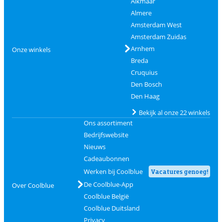
Alkmaar
Almere
Amsterdam West
Amsterdam Zuidas
Arnhem
Onze winkels
Breda
Cruquius
Den Bosch
Den Haag
Bekijk al onze 22 winkels
Ons assortiment
Bedrijfswebsite
Nieuws
Cadeaubonnen
Werken bij Coolblue
Vacatures genoeg!
De Coolblue-App
Over Coolblue
Coolblue België
Coolblue Duitsland
Privacy