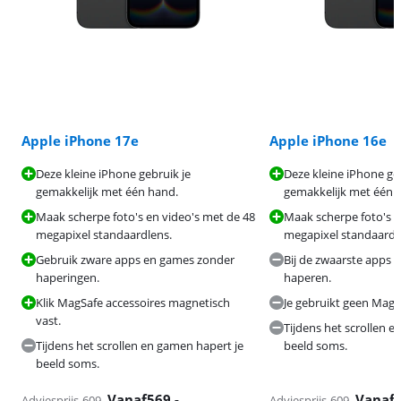
Apple iPhone 17e
Apple iPhone 16e
Deze kleine iPhone gebruik je
Deze kleine iPhone ge
gemakkelijk met één hand.
gemakkelijk met één 
Maak scherpe foto's en video's met de 48
Maak scherpe foto's e
megapixel standaardlens.
megapixel standaardl
Gebruik zware apps en games zonder
Bij de zwaarste apps ka
haperingen.
haperen.
Klik MagSafe accessoires magnetisch
Je gebruikt geen MagS
vast.
Tijdens het scrollen 
Tijdens het scrollen en gamen hapert je
beeld soms.
beeld soms.
Vanaf
569
,-
Vanaf
Adviesprijs
609
,-
Adviesprijs
609
,-