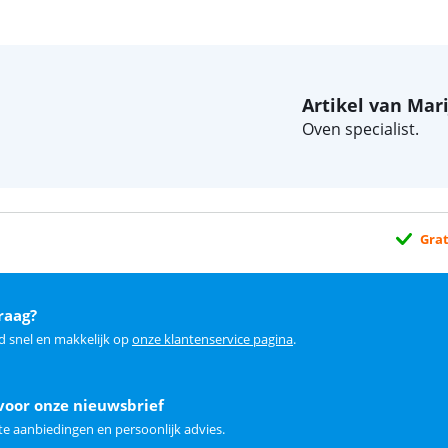
Artikel van Mar
Oven specialist.
Grat
raag?
d snel en makkelijk op
onze klantenservice pagina
.
voor onze nieuwsbrief
e aanbiedingen en persoonlijk advies.