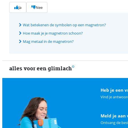
Ja
Nee
Wat betekenen de symbolen op een magnetron?
Hoe maak je je magnetron schoon?
Mag metaal in de magnetron?
alles voor een glimlach
Heb je een v
Vind je antwoor
Meld je aan 
Ontvang de best