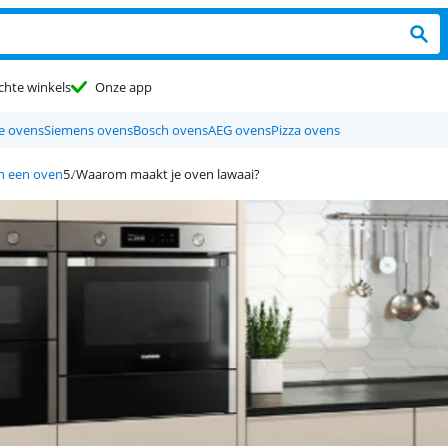
chte winkels
Onze app
de ovens
Siemens ovens
Bosch ovens
AEG ovens
Pizza ovens
n een oven
Waarom maakt je oven lawaai?