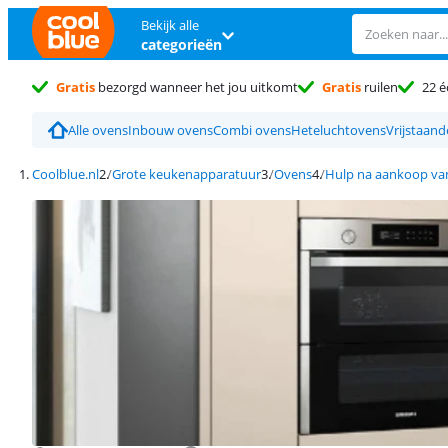
Bekijk alle
categorieën
Gratis
bezorgd wanneer het jou uitkomt
Gratis
ruilen
22 é
Alle ovens
Inbouw ovens
Combi ovens
Heteluchtovens
Vrijstaan
Coolblue.nl
Grote keukenapparatuur
Ovens
Hulp na aankoop va