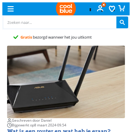
Gratis
ruilen
Geschreven door Daniel
Bijgewerkt op
8 maart 2024
·
09.54
Wat is een router en wat heb je eraan?